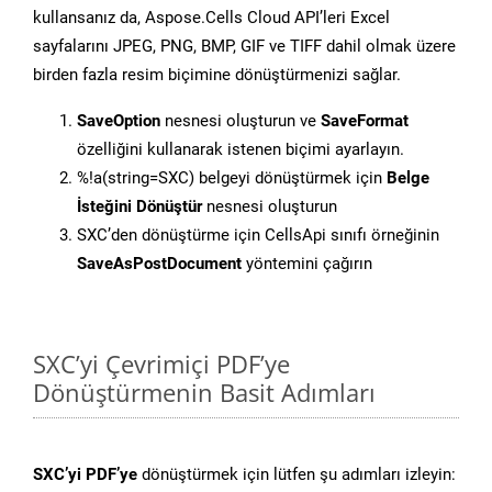
kullansanız da, Aspose.Cells Cloud API’leri Excel
sayfalarını JPEG, PNG, BMP, GIF ve TIFF dahil olmak üzere
birden fazla resim biçimine dönüştürmenizi sağlar.
SaveOption
nesnesi oluşturun ve
SaveFormat
özelliğini kullanarak istenen biçimi ayarlayın.
%!a(string=SXC) belgeyi dönüştürmek için
Belge
İsteğini Dönüştür
nesnesi oluşturun
SXC’den dönüştürme için CellsApi sınıfı örneğinin
SaveAsPostDocument
yöntemini çağırın
SXC’yi Çevrimiçi PDF’ye
Dönüştürmenin Basit Adımları
SXC’yi PDF’ye
dönüştürmek için lütfen şu adımları izleyin: