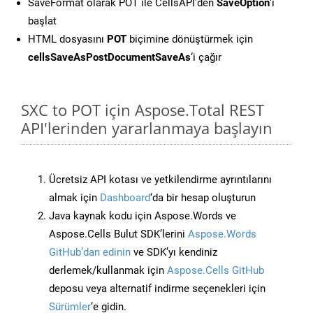
SaveFormat olarak POT ile CellsAPI’den
SaveOption
‘ı
başlat
HTML dosyasını
POT
biçimine dönüştürmek için
cellsSaveAsPostDocumentSaveAs
‘i çağır
SXC to POT için Aspose.Total REST
API'lerinden yararlanmaya başlayın
Ücretsiz API kotası ve yetkilendirme ayrıntılarını
almak için
Dashboard
‘da bir hesap oluşturun
Java kaynak kodu için Aspose.Words ve
Aspose.Cells Bulut SDK’lerini
Aspose.Words
GitHub’dan edinin
ve SDK’yı kendiniz
derlemek/kullanmak için
Aspose.Cells GitHub
deposu veya alternatif indirme seçenekleri için
Sürümler
‘e gidin.