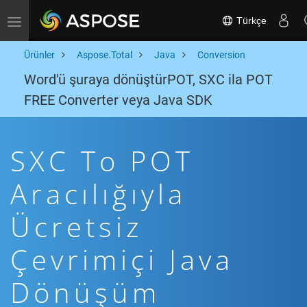
Türkçe
Toggle navigation
Ürünler
Aspose.Total
Java
Conversion
Word'ü şuraya dönüştürPOT, SXC ila POT
FREE Converter veya Java SDK
SXC To POT
Aracılığıyla
Ücretsiz
Çevrimiçi Java
Dönüşüm