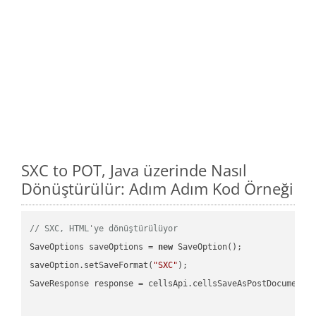
SXC to POT, Java üzerinde Nasıl
Dönüştürülür: Adım Adım Kod Örneği
// SXC, HTML'ye dönüştürülüyor
SaveOptions saveOptions = 
new
 SaveOption();

saveOption.setSaveFormat(
"SXC"
);

SaveResponse response = cellsApi.cellsSaveAsPostDocumentS