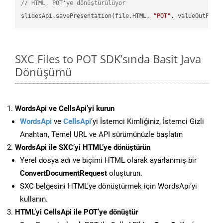
// HTML, POT'ye dönüştürülüyor
slidesApi.savePresentation(file.HTML, 
"POT"
SXC Files to POT SDK’sında Basit Java
Dönüşümü
WordsApi ve CellsApi’yi kurun
WordsApi
ve
CellsApi
‘yi İstemci Kimliğiniz, İstemci Gizli
Anahtarı, Temel URL ve API sürümünüzle başlatın
WordsApi ile SXC’yi HTML’ye dönüştürün
Yerel dosya adı ve biçimi HTML olarak ayarlanmış bir
ConvertDocumentRequest
oluşturun.
SXC belgesini HTML’ye dönüştürmek için WordsApi’yi
kullanın.
HTML’yi CellsApi ile POT’ye dönüştür