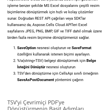
işleme benzer şekilde MS Excel dosyalarını çeşitli resim
biçimlerine dönüştürmek için hızlı ve kolay çözümler
sunar. Doğrudan REST API çağrıları veya SDK’lar
kullansanız da, Aspose.Cells Cloud API’leri Excel
sayfalarını JPEG, PNG, BMP, GIF ve TIFF dahil olmak üzere
birden fazla resim biçimine dönüştürmenizi sağlar.
SaveOption
nesnesi oluşturun ve
SaveFormat
özelliğini kullanarak istenen biçimi ayarlayın.
%!a(string=TSV) belgeyi dönüştürmek için
Belge
İsteğini Dönüştür
nesnesi oluşturun
TSV’den dönüştürme için CellsApi sınıfı örneğinin
SaveAsPostDocument
yöntemini çağırın
TSV’yi Çevrimiçi PDF’ye
Dönüştürmenin Basit Adımları