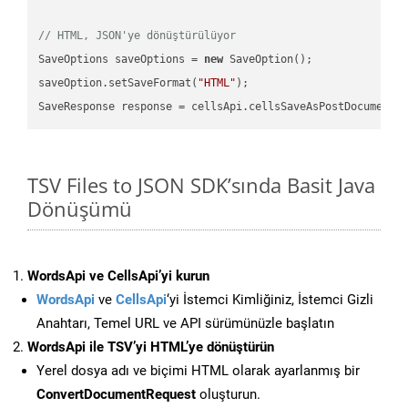
// HTML, JSON'ye dönüştürülüyor
SaveOptions saveOptions = 
new
 SaveOption();

saveOption.setSaveFormat(
"HTML"
);

SaveResponse response = cellsApi.cellsSaveAsPostDocumentS
TSV Files to JSON SDK’sında Basit Java
Dönüşümü
WordsApi ve CellsApi’yi kurun
WordsApi
ve
CellsApi
‘yi İstemci Kimliğiniz, İstemci Gizli
Anahtarı, Temel URL ve API sürümünüzle başlatın
WordsApi ile TSV’yi HTML’ye dönüştürün
Yerel dosya adı ve biçimi HTML olarak ayarlanmış bir
ConvertDocumentRequest
oluşturun.