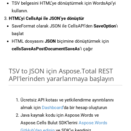
TSV belgesini HTML’ye dönüştürmek için WordsApi’yi
kullanın.
HTML’yi CellsApi ile JSON’ye dönüştür
SaveFormat olarak JSON ile CellsAPI’den
SaveOption
‘ı
başlat
HTML dosyasını
JSON
biçimine dönüştürmek için
cellsSaveAsPostDocumentSaveAs
‘i çağır
TSV to JSON için Aspose.Total REST
API'lerinden yararlanmaya başlayın
Ücretsiz API kotası ve yetkilendirme ayrıntılarını
almak için
Dashboard
‘da bir hesap oluşturun
Java kaynak kodu için Aspose.Words ve
Aspose.Cells Bulut SDK’lerini
Aspose.Words
GitHub’dan edinin
ve SDK’yı kendiniz