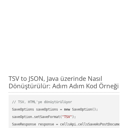
TSV to JSON, Java üzerinde Nasıl
Dönüştürülür: Adım Adım Kod Örneği
// TSV, HTML'ye dönüştürülüyor
SaveOptions saveOptions = 
new
 SaveOption();

saveOption.setSaveFormat(
"TSV"
);

SaveResponse response = cellsApi.cellsSaveAsPostDocumentS