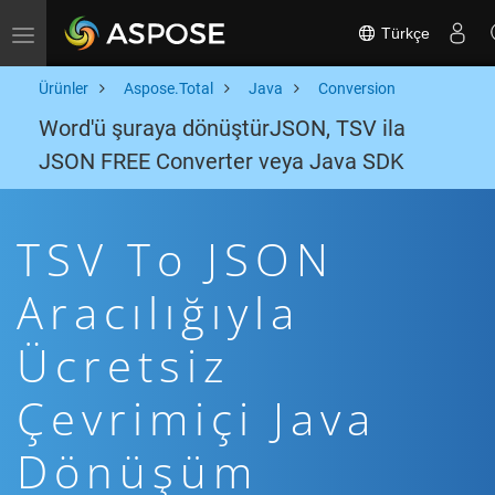
Türkçe
Toggle navigation
Ürünler
Aspose.Total
Java
Conversion
Word'ü şuraya dönüştürJSON, TSV ila
JSON FREE Converter veya Java SDK
TSV To JSON
Aracılığıyla
Ücretsiz
Çevrimiçi Java
Dönüşüm