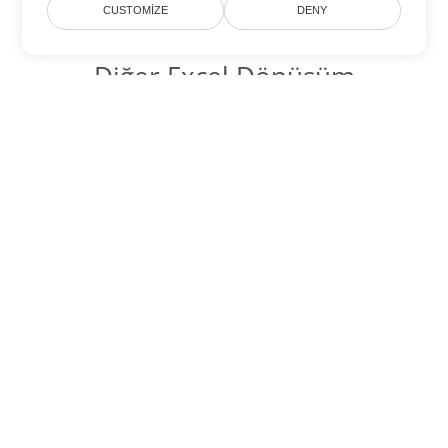
CUSTOMIZE
DENY
Diğer Excel Dönüşüm
Seçenekleri
TSV'yi DOC'ye dönüştür
DOC:
Microsoft Word Binary Format
TSV'yi DOT'ye dönüştür
DOT:
Microsoft Word Template Files
TSV'yi DOCX'ye dönüştür
DOCX:
Office 2007+ Word Document
TSV'yi DOCM'ye dönüştür
DOCM:
Microsoft Word 2007 Marco File