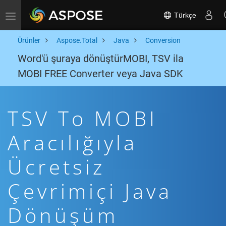
Türkçe
Toggle navigation
Ürünler
Aspose.Total
Java
Conversion
Word'ü şuraya dönüştürMOBI, TSV ila
MOBI FREE Converter veya Java SDK
TSV To MOBI
Aracılığıyla
Ücretsiz
Çevrimiçi Java
Dönüşüm