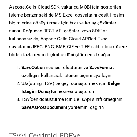
Aspose.Cells Cloud SDK, yukarıda MOBI için gösterilen
işleme benzer şekilde MS Excel dosyalarını çeşitli resim
biçimlerine dönüştürmek için hızlı ve kolay çözümler
sunar. Doğrudan REST API çağrıları veya SDK’lar
kullansanız da, Aspose.Cells Cloud API’leri Excel
sayfalarını JPEG, PNG, BMP, GIF ve TIFF dahil olmak üzere
birden fazla resim biçimine dönüştürmenizi sağlar.
SaveOption
nesnesi oluşturun ve
SaveFormat
özelliğini kullanarak istenen biçimi ayarlayın.
%!a(string=TSV) belgeyi dönüştürmek için
Belge
İsteğini Dönüştür
nesnesi oluşturun
TSV’den dönüştürme için CellsApi sınıfı örneğinin
SaveAsPostDocument
yöntemini çağırın
TSV’yi Çevrimiçi PDF’ye