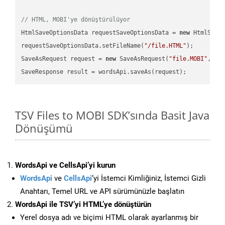
// HTML, MOBI'ye dönüştürülüyor
HtmlSaveOptionsData requestSaveOptionsData = 
new
 HtmlSaveO
requestSaveOptionsData.setFileName(
"/file.HTML"
);

SaveAsRequest request = 
new
 SaveAsRequest(
"file.MOBI"
,req
TSV Files to MOBI SDK’sında Basit Java
Dönüşümü
WordsApi ve CellsApi’yi kurun
WordsApi
ve
CellsApi
‘yi İstemci Kimliğiniz, İstemci Gizli
Anahtarı, Temel URL ve API sürümünüzle başlatın
WordsApi ile TSV’yi HTML’ye dönüştürün
Yerel dosya adı ve biçimi HTML olarak ayarlanmış bir