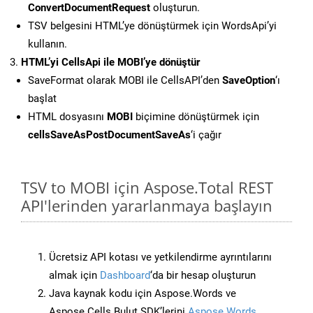
ConvertDocumentRequest
oluşturun.
TSV belgesini HTML’ye dönüştürmek için WordsApi’yi
kullanın.
HTML’yi CellsApi ile MOBI’ye dönüştür
SaveFormat olarak MOBI ile CellsAPI’den
SaveOption
‘ı
başlat
HTML dosyasını
MOBI
biçimine dönüştürmek için
cellsSaveAsPostDocumentSaveAs
‘i çağır
TSV to MOBI için Aspose.Total REST
API'lerinden yararlanmaya başlayın
Ücretsiz API kotası ve yetkilendirme ayrıntılarını
almak için
Dashboard
‘da bir hesap oluşturun
Java kaynak kodu için Aspose.Words ve
Aspose.Cells Bulut SDK’lerini
Aspose.Words