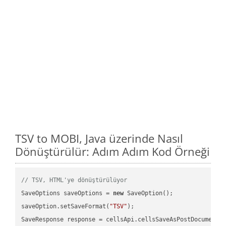
TSV to MOBI, Java üzerinde Nasıl
Dönüştürülür: Adım Adım Kod Örneği
// TSV, HTML'ye dönüştürülüyor
SaveOptions saveOptions = 
new
 SaveOption();

saveOption.setSaveFormat(
"TSV"
);

SaveResponse response = cellsApi.cellsSaveAsPostDocumentS