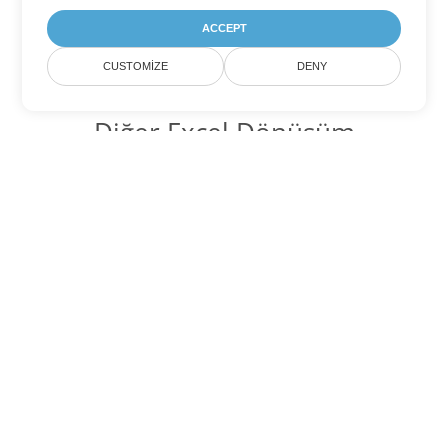
ACCEPT
CUSTOMIZE
DENY
Diğer Excel Dönüşüm
Seçenekleri
TSV'yi DOC'ye dönüştür
DOC:
Microsoft Word Binary Format
TSV'yi DOT'ye dönüştür
DOT:
Microsoft Word Template Files
TSV'yi DOCX'ye dönüştür
DOCX:
Office 2007+ Word Document