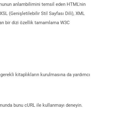
formunun anlambilimini temsil eden HTML'nin
L (Genişletilebilir Stil Sayfası Dili), XML
yan bir dizi özellik tamamlama W3C
erekli kitaplıkların kurulmasına da yardımcı
munda bunu cURL ile kullanmayı deneyin.