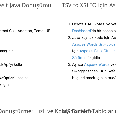
Basit Java Dönüşümü
TSV to XSLFO için A
Ücretsiz API kotası ve yet
stemci Gizli Anahtarı, Temel URL
Dashboard
‘da bir hesap 
Java kaynak kodu için As
Aspose.Words GitHub’dan
nmış bir
için
Aspose.Cells GitHub
Sürümler
‘e gidin.
Api’yi kullanın.
Ayrıca
Aspose.Words
ve 
Swagger tabanlı API Refe
veOption
‘ı başlat
bilgi edinmek için .cloud
 için
 Dönüştürme: Hızlı ve Kolay Yöntem
MS Excel E-Tablolar