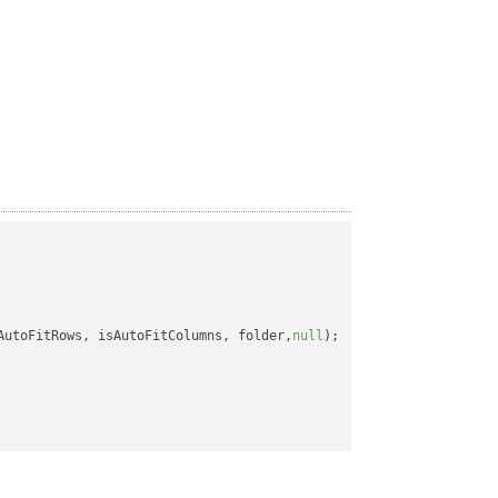
AutoFitRows, isAutoFitColumns, folder,
null
);
