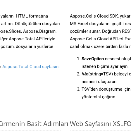
syalarını HTML formatına
Aspose.Cells Cloud SDK, yukarı
artırın. Dönüştürülen dosyaları
MS Excel dosyalarını çeşitli re
ose.Slides, Aspose.Diagram,
çözümler sunar. Doğrudan REST 
er Aspose.Total API’leriyle
Aspose.Cells Cloud API’leri Exc
ü çözüm, dosyaların yüzlerce
dahil olmak üzere birden fazla 
SaveOption
nesnesi oluş
istenen biçimi ayarlayın.
in
Aspose.Total Cloud sayfasını
%!a(string=TSV) belgeyi
nesnesi oluşturun
TSV’den dönüştürme için 
yöntemini çağırın
türmenin Basit Adımları
Web Sayfasını XSLF