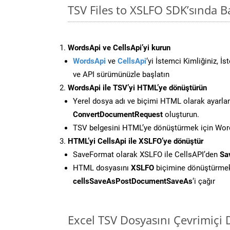
TSV Files to XSLFO SDK’sında 
WordsApi ve CellsApi’yi kurun
WordsApi
ve
CellsApi
‘yi İstemci Kimliğiniz, İ
ve API sürümünüzle başlatın
WordsApi ile TSV’yi HTML’ye dönüştürün
Yerel dosya adı ve biçimi HTML olarak ayarla
ConvertDocumentRequest
oluşturun.
TSV belgesini HTML’ye dönüştürmek için Words
HTML’yi CellsApi ile XSLFO’ye dönüştür
SaveFormat olarak XSLFO ile CellsAPI’den
Sa
HTML dosyasını
XSLFO
biçimine dönüştürmek
cellsSaveAsPostDocumentSaveAs
‘i çağır
Excel TSV Dosyasını Çevrimiçi