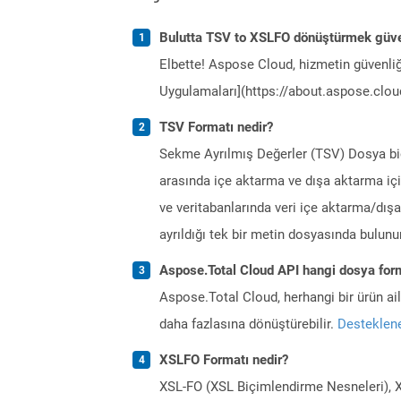
Bulutta TSV to XSLFO dönüştürmek güve
Elbette! Aspose Cloud, hizmetin güvenliğ
Uygulamaları](https://about.aspose.cloud
TSV Formatı nedir?
Sekme Ayrılmış Değerler (TSV) Dosya biçi
arasında içe aktarma ve dışa aktarma için
ve veritabanlarında veri içe aktarma/dışa
ayrıldığı tek bir metin dosyasında bulun
Aspose.Total Cloud API hangi dosya form
Aspose.Total Cloud, herhangi bir ürün a
daha fazlasına dönüştürebilir.
Desteklene
XSLFO Formatı nedir?
XSL-FO (XSL Biçimlendirme Nesneleri), XML