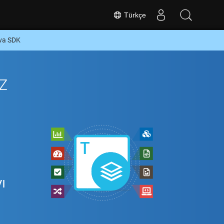
Türkçe
ava SDK
z
ı