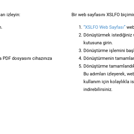
rı izleyin:
Bir web sayfasını XSLFO biçimin
n.
“XSLFO Web Sayfası”
web 
Dönüştürmek istediğiniz w
kutusuna girin.
Dönüştürme işlemini başl
 PDF dosyasını cihazınıza
Dönüştürmenin tamamlan
Dönüştürme tamamlandıkta
Bu adımları izleyerek, web
kullanım için kolaylıkla 
indirebilirsiniz.