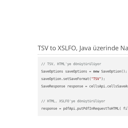
TSV to XSLFO, Java üzerinde N
// TSV, HTML'ye dönüştürülüyor
SaveOptions saveOptions = 
new
 SaveOption();

saveOption.setSaveFormat(
"TSV"
);

SaveResponse response = cellsApi.cellsSaveA
// HTML, XSLFO'ye dönüştürülüyor