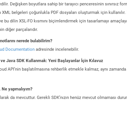
edilir. Değişken boyutlara sahip bir tarayıcı penceresinin sınırsız 
 XML belgeleri çoğunlukla PDF dosyaları oluşturmak için kullanılır. XS
 ve bu dilin XSL-FO kısmını biçimlendirmek için tasarlamayı amaçla
in diğer parçalarıdır.
otlarını nerede bulabilirim?
oud Documentation
adresinde incelenebilir.
 ve Java SDK Kullanmak: Yeni Başlayanlar İçin Kılavuz
ud API’nin başlatılmasına rehberlik etmekle kalmaz, aynı zamanda g
m. Ne yapmalıyım?
larak da mevcuttur. Gerekli SDK’nızın henüz mevcut olmaması duru