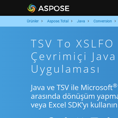
Ürünler
Aspose.Total
Java
Conversion
TSV To XSLFO A
Çevrimiçi Ja
Uygulaması
®
Java ve TSV ile Microsoft
arasında dönüşüm yapmak 
veya Excel SDK’yı kullanın