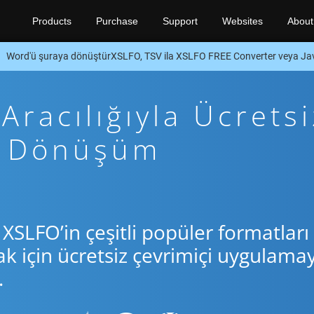
Products
Purchase
Support
Websites
About
Word'ü şuraya dönüştürXSLFO, TSV ila XSLFO FREE Converter veya J
racılığıyla Ücretsi
va Dönüşüm
XSLFO’in çeşitli popüler formatları
için ücretsiz çevrimiçi uygulamay
.