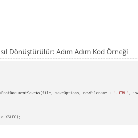
asıl Dönüştürülür: Adım Adım Kod Örneği
sPostDocumentSaveAs(file, saveOptions, newfilename + 
".HTML"
, is