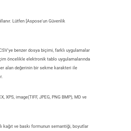
llanır. Lütfen [Aspose'un Güvenlik
CSV'ye benzer dosya biçimi, farklı uygulamalar
Biçim öncelikle elektronik tablo uygulamalarında
er alan değerinin bir sekme karakteri ile
r.
DOCX, XPS, image(TIFF, JPEG, PNG BMP), MD ve
rlı kağıt ve baskı formunun semantiği, boyutlar