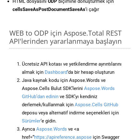
HTML dosyasını
ODP
biçimine dönüştürmek için
cellsSaveAsPostDocumentSaveAs
‘i çağır
WEB to ODP için Aspose.Total REST
API'lerinden yararlanmaya başlayın
Ücretsiz API kotası ve yetkilendirme ayrıntılarını
almak için
Dashboard
‘da bir hesap oluşturun
Java kaynak kodu için Aspose.Words ve
Aspose.Cells Bulut SDK’lerini
Aspose.Words
GitHub’dan edinin
ve SDK’yı kendiniz
derlemek/kullanmak için
Aspose.Cells GitHub
deposu veya alternatif indirme seçenekleri için
Sürümler
‘e gidin.
Ayrıca
Aspose.Words
ve <a
href=“
https://apireference.aspose
için Swagger