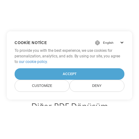
COOKIE NOTICE
To provide you with the best experience, we use cookies for
personalization, analytics, and ads. By using our site, you agree
to
our cookie policy
.
ACCEPT
CUSTOMIZE
DENY
Diğer PDF Dönüşüm
Seçenekleri
WEB'yi DOC'ye dönüştür