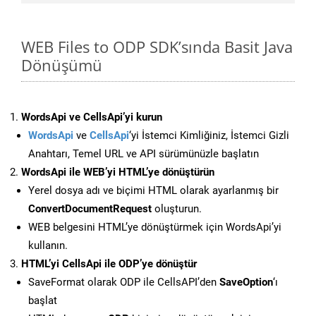
WEB Files to ODP SDK’sında Basit Java
Dönüşümü
WordsApi ve CellsApi’yi kurun
WordsApi
ve
CellsApi
‘yi İstemci Kimliğiniz, İstemci Gizli
Anahtarı, Temel URL ve API sürümünüzle başlatın
WordsApi ile WEB’yi HTML’ye dönüştürün
Yerel dosya adı ve biçimi HTML olarak ayarlanmış bir
ConvertDocumentRequest
oluşturun.
WEB belgesini HTML’ye dönüştürmek için WordsApi’yi
kullanın.
HTML’yi CellsApi ile ODP’ye dönüştür
SaveFormat olarak ODP ile CellsAPI’den
SaveOption
‘ı
başlat