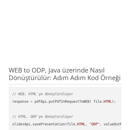
WEB to ODP, Java üzerinde Nasıl
Dönüştürülür: Adım Adım Kod Örneği
// WEB, HTML'ye dönüştürülüyor
response 
=
 pdfApi.putPdfInRequestToWEB( file.
HTML
);

// HTML, ODP'ye dönüştürülüyor
slidesApi.savePresentation(file.
HTML
, 
"ODP"