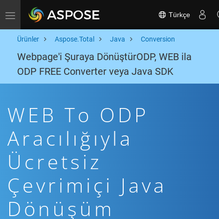
Türkçe
Toggle navigation
Ürünler
Aspose.Total
Java
Conversion
Webpage'i Şuraya DönüştürODP, WEB ila
ODP FREE Converter veya Java SDK
WEB To ODP
Aracılığıyla
Ücretsiz
Çevrimiçi Java
Dönüşüm