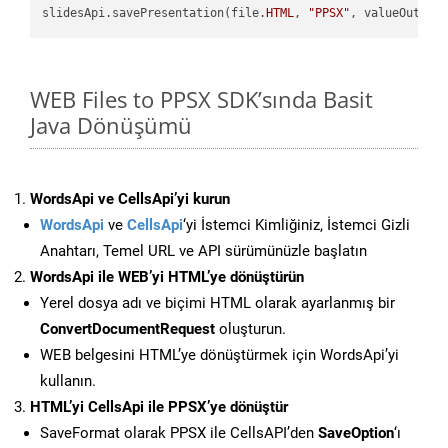
slidesApi.savePresentation(file.
HTML
, 
"PPSX"
WEB Files to PPSX SDK’sında Basit
Java Dönüşümü
WordsApi ve CellsApi’yi kurun
WordsApi
ve
CellsApi
‘yi İstemci Kimliğiniz, İstemci Gizli
Anahtarı, Temel URL ve API sürümünüzle başlatın
WordsApi ile WEB’yi HTML’ye dönüştürün
Yerel dosya adı ve biçimi HTML olarak ayarlanmış bir
ConvertDocumentRequest
oluşturun.
WEB belgesini HTML’ye dönüştürmek için WordsApi’yi
kullanın.
HTML’yi CellsApi ile PPSX’ye dönüştür
SaveFormat olarak PPSX ile CellsAPI’den
SaveOption
‘ı