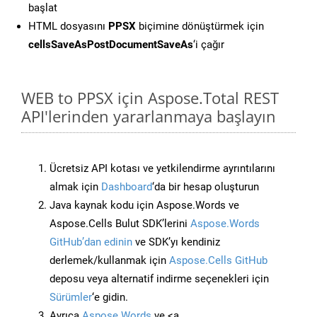
başlat
HTML dosyasını
PPSX
biçimine dönüştürmek için
cellsSaveAsPostDocumentSaveAs
‘i çağır
WEB to PPSX için Aspose.Total REST
API'lerinden yararlanmaya başlayın
Ücretsiz API kotası ve yetkilendirme ayrıntılarını
almak için
Dashboard
‘da bir hesap oluşturun
Java kaynak kodu için Aspose.Words ve
Aspose.Cells Bulut SDK’lerini
Aspose.Words
GitHub’dan edinin
ve SDK’yı kendiniz
derlemek/kullanmak için
Aspose.Cells GitHub
deposu veya alternatif indirme seçenekleri için
Sürümler
‘e gidin.
Ayrıca
Aspose.Words
ve <a