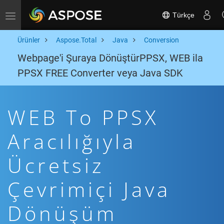
Türkçe
Toggle navigation
Ürünler
Aspose.Total
Java
Conversion
Webpage'i Şuraya DönüştürPPSX, WEB ila
PPSX FREE Converter veya Java SDK
WEB To PPSX
Aracılığıyla
Ücretsiz
Çevrimiçi Java
Dönüşüm