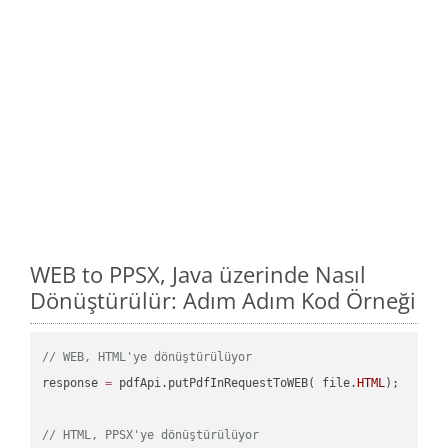
WEB to PPSX, Java üzerinde Nasıl
Dönüştürülür: Adım Adım Kod Örneği
// WEB, HTML'ye dönüştürülüyor
response 
=
 pdfApi.putPdfInRequestToWEB( file.
HTML
);

// HTML, PPSX'ye dönüştürülüyor