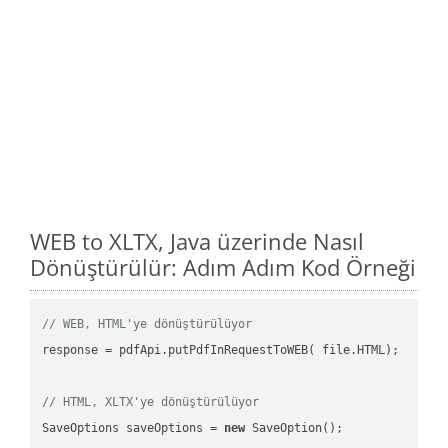
WEB to XLTX, Java üzerinde Nasıl
Dönüştürülür: Adım Adım Kod Örneği
// WEB, HTML'ye dönüştürülüyor
response = pdfApi.putPdfInRequestToWEB( file.HTML);

// HTML, XLTX'ye dönüştürülüyor
SaveOptions saveOptions = 
new
 SaveOption();
