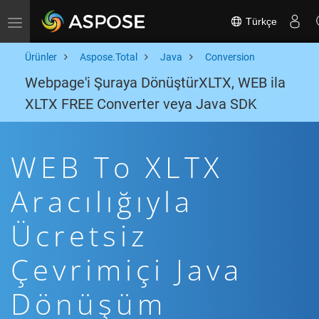
Türkçe
Toggle navigation
Ürünler
Aspose.Total
Java
Conversion
Webpage'i Şuraya DönüştürXLTX, WEB ila
XLTX FREE Converter veya Java SDK
WEB To XLTX
Aracılığıyla
Ücretsiz
Çevrimiçi Java
Dönüşüm