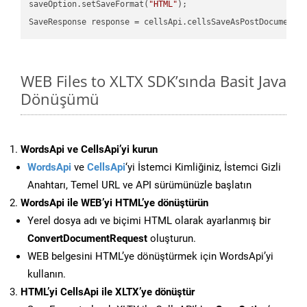
saveOption.setSaveFormat(
"HTML"
);

SaveResponse response = cellsApi.cellsSaveAsPostDocumentS
WEB Files to XLTX SDK’sında Basit Java
Dönüşümü
WordsApi ve CellsApi’yi kurun
WordsApi
ve
CellsApi
‘yi İstemci Kimliğiniz, İstemci Gizli
Anahtarı, Temel URL ve API sürümünüzle başlatın
WordsApi ile WEB’yi HTML’ye dönüştürün
Yerel dosya adı ve biçimi HTML olarak ayarlanmış bir
ConvertDocumentRequest
oluşturun.
WEB belgesini HTML’ye dönüştürmek için WordsApi’yi
kullanın.
HTML’yi CellsApi ile XLTX’ye dönüştür