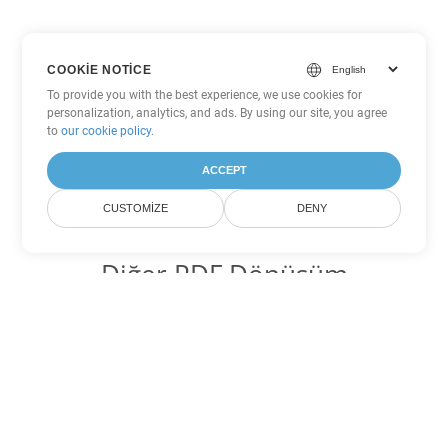
COOKIE NOTICE
To provide you with the best experience, we use cookies for
personalization, analytics, and ads. By using our site, you agree
to
our cookie policy
.
ACCEPT
CUSTOMIZE
DENY
Diğer PDF Dönüşüm
Seçenekleri
WEB'yi DOC'ye dönüştür
DOC:
Microsoft Word Binary Format
WEB'yi DOT'ye dönüştür