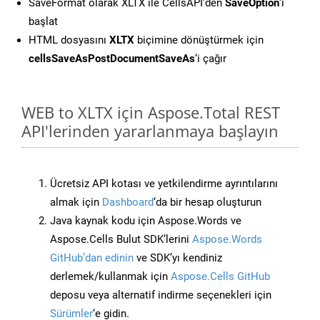
SaveFormat olarak XLTX ile CellsAPI’den
SaveOption
‘ı
başlat
HTML dosyasını
XLTX
biçimine dönüştürmek için
cellsSaveAsPostDocumentSaveAs
‘i çağır
WEB to XLTX için Aspose.Total REST
API'lerinden yararlanmaya başlayın
Ücretsiz API kotası ve yetkilendirme ayrıntılarını
almak için
Dashboard
‘da bir hesap oluşturun
Java kaynak kodu için Aspose.Words ve
Aspose.Cells Bulut SDK’lerini
Aspose.Words
GitHub’dan edinin
ve SDK’yı kendiniz
derlemek/kullanmak için
Aspose.Cells GitHub
deposu veya alternatif indirme seçenekleri için
Sürümler
‘e gidin.