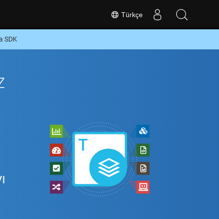
Türkçe
va SDK
z
ı