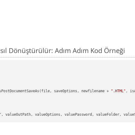
asıl Dönüştürülür: Adım Adım Kod Örneği
sPostDocumentSaveAs(file, saveOptions, newfilename + 
".HTML"
, is
"