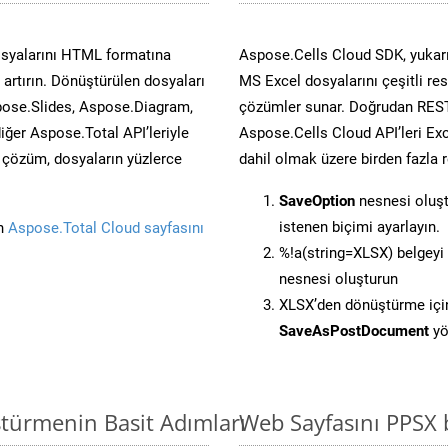
osyalarını HTML formatına
Aspose.Cells Cloud SDK, yukarı
artırın. Dönüştürülen dosyaları
MS Excel dosyalarını çeşitli re
ose.Slides, Aspose.Diagram,
çözümler sunar. Doğrudan REST 
er Aspose.Total API’leriyle
Aspose.Cells Cloud API’leri Exc
ü çözüm, dosyaların yüzlerce
dahil olmak üzere birden fazla 
SaveOption
nesnesi oluş
istenen biçimi ayarlayın.
in
Aspose.Total Cloud sayfasını
%!a(string=XLSX) belgey
nesnesi oluşturun
XLSX’den dönüştürme için 
SaveAsPostDocument
yö
ştürmenin Basit Adımları
Web Sayfasını PPSX