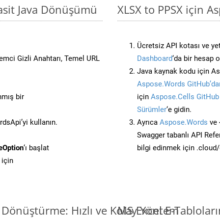
Basit Java Dönüşümü
XLSX to PPSX için A
Ücretsiz API kotası ve yet
stemci Gizli Anahtarı, Temel URL
Dashboard
‘da bir hesap 
Java kaynak kodu için As
Aspose.Words GitHub’dan
nmış bir
için
Aspose.Cells GitHub
Sürümler
‘e gidin.
sApi’yi kullanın.
Ayrıca
Aspose.Words
ve 
Swagger tabanlı API Refe
eOption
‘ı başlat
bilgi edinmek için .cloud
için
i Dönüştürme: Hızlı ve Kolay Yöntem
MS Excel E-Tablolar