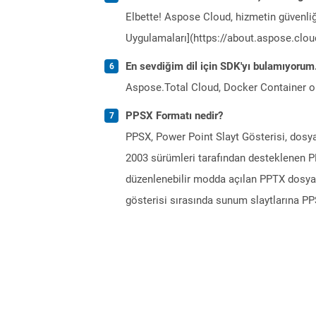
Elbette! Aspose Cloud, hizmetin güvenliğ
Uygulamaları](https://about.aspose.cloud
En sevdiğim dil için SDK'yı bulamıyoru
Aspose.Total Cloud, Docker Container o
PPSX Formatı nedir?
PPSX, Power Point Slayt Gösterisi, dosy
2003 sürümleri tarafından desteklenen PP
düzenlenebilir modda açılan PPTX dosyasın
gösterisi sırasında sunum slaytlarına PP