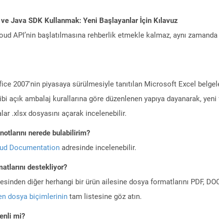
 ve Java SDK Kullanmak: Yeni Başlayanlar İçin Kılavuz
ud API’nin başlatılmasına rehberlik etmekle kalmaz, aynı zamanda g
ce 2007'nin piyasaya sürülmesiyle tanıtılan Microsoft Excel belgeler
ibi açık ambalaj kurallarına göre düzenlenen yapıya dayanarak, yeni 
lar .xlsx dosyasını açarak incelenebilir.
otlarını nerede bulabilirim?
oud Documentation
adresinde incelenebilir.
atlarını destekliyor?
ilesinden diğer herhangi bir ürün ailesine dosya formatlarını PDF, 
n dosya biçimlerinin
tam listesine göz atın.
nli mi?