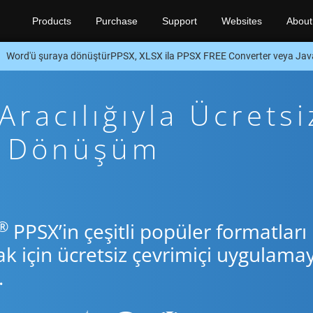
Products
Purchase
Support
Websites
About
Word'ü şuraya dönüştürPPSX, XLSX ila PPSX FREE Converter veya Ja
racılığıyla Ücretsi
va Dönüşüm
®
PPSX’in çeşitli popüler formatları
için ücretsiz çevrimiçi uygulamay
.