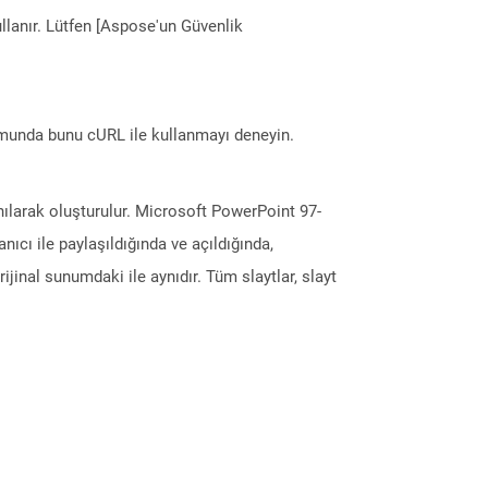
llanır. Lütfen [Aspose'un Güvenlik
munda bunu cURL ile kullanmayı deneyin.
ılarak oluşturulur. Microsoft PowerPoint 97-
cı ile paylaşıldığında ve açıldığında,
inal sunumdaki ile aynıdır. Tüm slaytlar, slayt