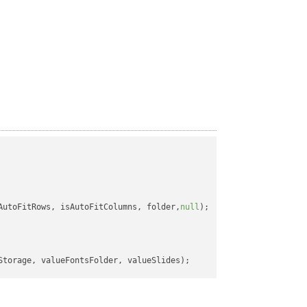
AutoFitRows, isAutoFitColumns, folder,
null
);
