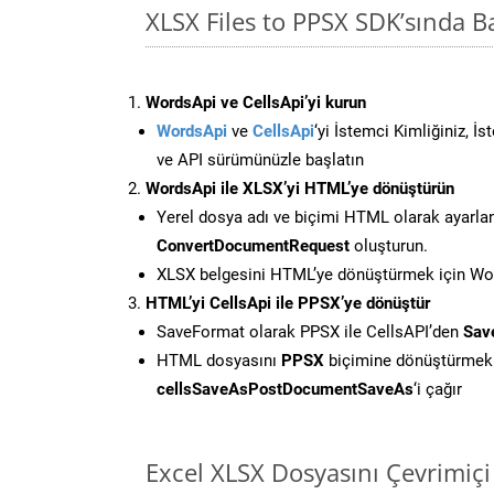
XLSX Files to PPSX SDK’sında 
WordsApi ve CellsApi’yi kurun
WordsApi
ve
CellsApi
‘yi İstemci Kimliğiniz, İ
ve API sürümünüzle başlatın
WordsApi ile XLSX’yi HTML’ye dönüştürün
Yerel dosya adı ve biçimi HTML olarak ayarla
ConvertDocumentRequest
oluşturun.
XLSX belgesini HTML’ye dönüştürmek için Word
HTML’yi CellsApi ile PPSX’ye dönüştür
SaveFormat olarak PPSX ile CellsAPI’den
Sav
HTML dosyasını
PPSX
biçimine dönüştürmek 
cellsSaveAsPostDocumentSaveAs
‘i çağır
Excel XLSX Dosyasını Çevrimiç