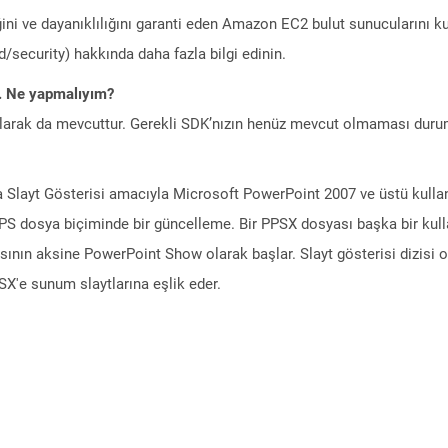
ini ve dayanıklılığını garanti eden Amazon EC2 bulut sunucularını ku
/security) hakkında daha fazla bilgi edinin.
m. Ne yapmalıyım?
larak da mevcuttur. Gerekli SDK’nızın henüz mevcut olmaması duru
a Slayt Gösterisi amacıyla Microsoft PowerPoint 2007 ve üstü kullan
S dosya biçiminde bir güncelleme. Bir PPSX dosyası başka bir kullanı
ın aksine PowerPoint Show olarak başlar. Slayt gösterisi dizisi orij
SX'e sunum slaytlarına eşlik eder.