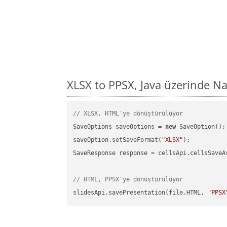
XLSX to PPSX, Java üzerinde N
// XLSX, HTML'ye dönüştürülüyor
SaveOptions saveOptions = 
new
 SaveOption();

saveOption.setSaveFormat(
"XLSX"
);

SaveResponse response = cellsApi.cellsSaveA
// HTML, PPSX'ye dönüştürülüyor
slidesApi.savePresentation(file.HTML, 
"PPSX