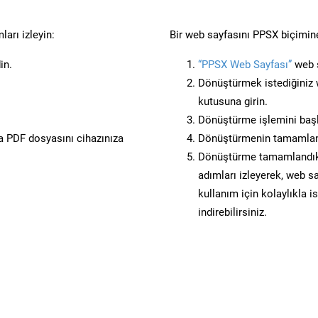
arı izleyin:
Bir web sayfasını PPSX biçimine
in.
“PPSX Web Sayfası”
web s
Dönüştürmek istediğiniz w
kutusuna girin.
Dönüştürme işlemini başl
 PDF dosyasını cihazınıza
Dönüştürmenin tamamlan
Dönüştürme tamamlandıkta
adımları izleyerek, web sa
kullanım için kolaylıkla i
indirebilirsiniz.