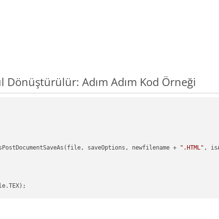
sıl Dönüştürülür: Adım Adım Kod Örneği
sPostDocumentSaveAs(file, saveOptions, newfilename + 
".HTML"
, is