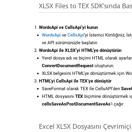
XLSX Files to TEX SDK’sında B
WordsApi ve CellsApi’yi kurun
WordsApi
ve
CellsApi
‘yi İstemci Kimliğiniz, İ
ve API sürümünüzle başlatın
WordsApi ile XLSX’yi HTML’ye dönüştürün
Yerel dosya adı ve biçimi HTML olarak ayarla
ConvertDocumentRequest
oluşturun.
XLSX belgesini HTML’ye dönüştürmek için Word
HTML’yi CellsApi ile TEX’ye dönüştür
SaveFormat olarak TEX ile CellsAPI’den
Save
HTML dosyasını
TEX
biçimine dönüştürmek i
cellsSaveAsPostDocumentSaveAs
‘i çağır
Excel XLSX Dosyasını Çevrimiç