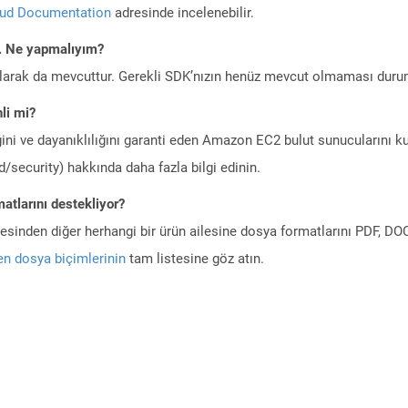
oud Documentation
adresinde incelenebilir.
m. Ne yapmalıyım?
larak da mevcuttur. Gerekli SDK’nızın henüz mevcut olmaması duru
li mi?
ini ve dayanıklılığını garanti eden Amazon EC2 bulut sunucularını ku
/security) hakkında daha fazla bilgi edinin.
atlarını destekliyor?
ilesinden diğer herhangi bir ürün ailesine dosya formatlarını PDF, 
n dosya biçimlerinin
tam listesine göz atın.