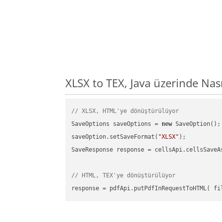
XLSX to TEX, Java üzerinde Na
// XLSX, HTML'ye dönüştürülüyor
SaveOptions saveOptions = 
new
 SaveOption();

saveOption.setSaveFormat(
"XLSX"
);

SaveResponse response = cellsApi.cellsSaveA
// HTML, TEX'ye dönüştürülüyor