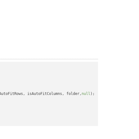
AutoFitRows, isAutoFitColumns, folder,
null
);
