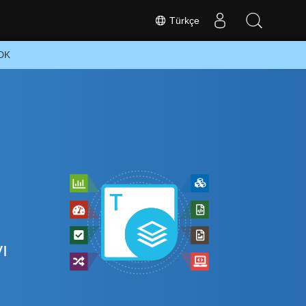
Türkçe
SDK
ı