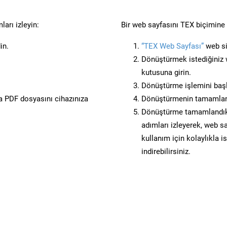
arı izleyin:
Bir web sayfasını TEX biçimine 
in.
“TEX Web Sayfası”
web sit
Dönüştürmek istediğiniz w
kutusuna girin.
Dönüştürme işlemini başl
 PDF dosyasını cihazınıza
Dönüştürmenin tamamlan
Dönüştürme tamamlandıkta
adımları izleyerek, web sa
kullanım için kolaylıkla i
indirebilirsiniz.