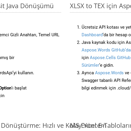
asit Java Dönüşümü
XLSX to TEX için Asp
Ücretsiz API kotası ve yet
stemci Gizli Anahtarı, Temel URL
Dashboard
‘da bir hesap 
Java kaynak kodu için As
Aspose.Words GitHub’dan
nmış bir
için
Aspose.Cells GitHub
Sürümler
‘e gidin.
sApi’yi kullanın.
Ayrıca
Aspose.Words
ve 
Swagger tabanlı API Refe
Option
‘ı başlat
bilgi edinmek için .cloud
çin
i Dönüştürme: Hızlı ve Kolay Yöntem
MS Excel E-Tablolar