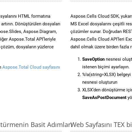
osyalarını HTML formatına
Aspose.Cells Cloud SDK, yukarı
artırın. Dönüştürülen dosyaları
MS Excel dosyalarını çeşitli re
ose.Slides, Aspose.Diagram,
çözümler sunar. Doğrudan REST 
er Aspose.Total API’leriyle
Aspose.Cells Cloud API’leri Exc
ü çözüm, dosyaların yüzlerce
dahil olmak üzere birden fazla 
SaveOption
nesnesi oluş
istenen biçimi ayarlayın.
in
Aspose.Total Cloud sayfasını
%!a(string=XLSX) belgey
nesnesi oluşturun
XLSX’den dönüştürme için 
SaveAsPostDocument
yö
ştürmenin Basit Adımları
Web Sayfasını TEX 