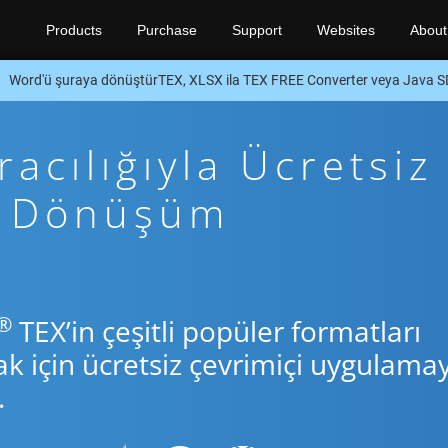
Products
Purchase
Support
Websites
About
Word'ü şuraya dönüştürTEX, XLSX ila TEX FREE Converter veya Java 
acılığıyla Ücretsiz
va Dönüşüm
®
TEX’in çeşitli popüler formatları
için ücretsiz çevrimiçi uygulamay
.