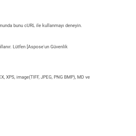
munda bunu cURL ile kullanmayı deneyin.
llanır. Lütfen [Aspose'un Güvenlik
DOCX, XPS, image(TIFF, JPEG, PNG BMP), MD ve