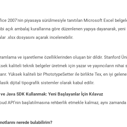
ce 2007'nin piyasaya sürülmesiyle tanıtılan Microsoft Excel belgeler
ibi açık ambalaj kurallarına göre düzenlenen yapıya dayanarak, yeni 
lar .xlsx dosyasını açarak incelenebilir.
gramlama ve işaretleme özelliklerinden oluşan bir dildir. Stanford Ün
ksek kaliteli teknik belgeler üretmek için yazar ve yayıncıların nihai
rır. Yüksek kaliteli bir PhototypeSetter ile birlikte Tex, en iyi gelen
sik dijital tipografik sistemler olarak kabul edilir.
 ve Java SDK Kullanmak: Yeni Başlayanlar İçin Kılavuz
ud API’nin başlatılmasına rehberlik etmekle kalmaz, aynı zamanda g
otlarını nerede bulabilirim?