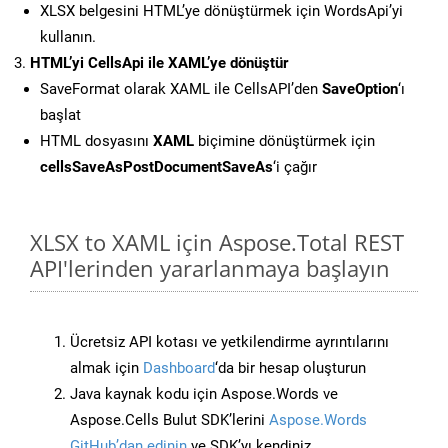
XLSX belgesini HTML’ye dönüştürmek için WordsApi’yi
kullanın.
HTML’yi CellsApi ile XAML’ye dönüştür
SaveFormat olarak XAML ile CellsAPI’den
SaveOption
‘ı
başlat
HTML dosyasını
XAML
biçimine dönüştürmek için
cellsSaveAsPostDocumentSaveAs
‘i çağır
XLSX to XAML için Aspose.Total REST
API'lerinden yararlanmaya başlayın
Ücretsiz API kotası ve yetkilendirme ayrıntılarını
almak için
Dashboard
‘da bir hesap oluşturun
Java kaynak kodu için Aspose.Words ve
Aspose.Cells Bulut SDK’lerini
Aspose.Words
GitHub’dan edinin
ve SDK’yı kendiniz