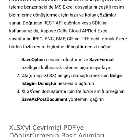
işleme benzer şekilde MS Excel dosyalarını çeşitli resim
biçimlerine dönüştürmek için hızlı ve kolay çözümler
sunar. Doğrudan REST API çağrıları veya SDK’lar
kullansanız da, Aspose.Cells Cloud API’leri Excel
sayfalarını JPEG, PNG, BMP, GIF ve TIFF dahil olmak üzere
birden fazla resim biçimine dönüştürmenizi sağlar.
SaveOption
nesnesi oluşturun ve
SaveFormat
özelliğini kullanarak istenen biçimi ayarlayın.
%!a(string=XLSX) belgeyi dönüştürmek için
Belge
İsteğini Dönüştür
nesnesi oluşturun
XLSX’den dönüştürme için CellsApi sınıfı örneğinin
SaveAsPostDocument
yöntemini çağırın
XLSX’yi Çevrimiçi PDF’ye
Dönüştürmenin Basit Adımları