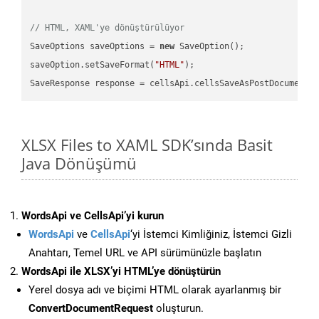
// HTML, XAML'ye dönüştürülüyor
SaveOptions saveOptions = 
new
 SaveOption();

saveOption.setSaveFormat(
"HTML"
);

SaveResponse response = cellsApi.cellsSaveAsPostDocumentS
XLSX Files to XAML SDK’sında Basit
Java Dönüşümü
WordsApi ve CellsApi’yi kurun
WordsApi
ve
CellsApi
‘yi İstemci Kimliğiniz, İstemci Gizli
Anahtarı, Temel URL ve API sürümünüzle başlatın
WordsApi ile XLSX’yi HTML’ye dönüştürün
Yerel dosya adı ve biçimi HTML olarak ayarlanmış bir
ConvertDocumentRequest
oluşturun.