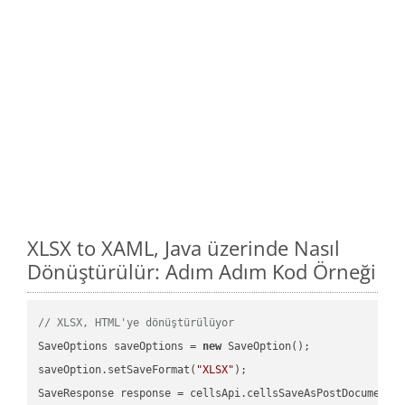
XLSX to XAML, Java üzerinde Nasıl
Dönüştürülür: Adım Adım Kod Örneği
// XLSX, HTML'ye dönüştürülüyor
SaveOptions saveOptions = 
new
 SaveOption();

saveOption.setSaveFormat(
"XLSX"
);

SaveResponse response = cellsApi.cellsSaveAsPostDocumentS