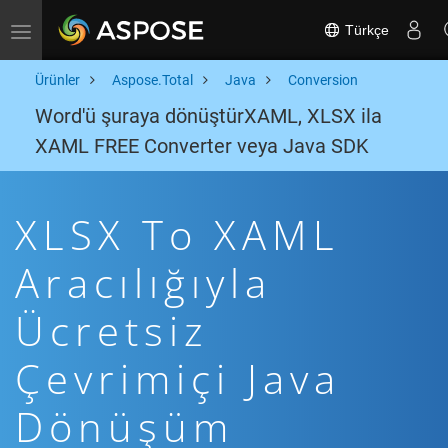
Türkçe
Toggle navigation
Ürünler
Aspose.Total
Java
Conversion
Word'ü şuraya dönüştürXAML, XLSX ila
XAML FREE Converter veya Java SDK
XLSX To XAML
Aracılığıyla
Ücretsiz
Çevrimiçi Java
Dönüşüm