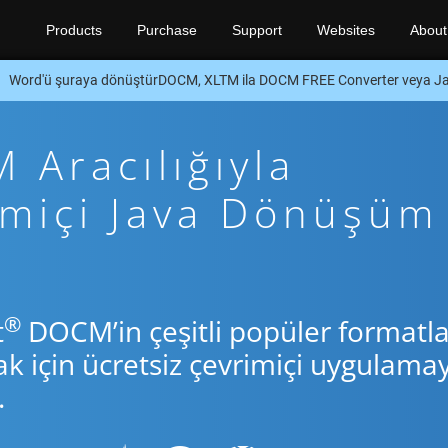
Products
Purchase
Support
Websites
About
Word'ü şuraya dönüştürDOCM, XLTM ila DOCM FREE Converter veya J
Aracılığıyla
imiçi Java Dönüşüm
®
t
DOCM’in çeşitli popüler formatla
için ücretsiz çevrimiçi uygulamay
.