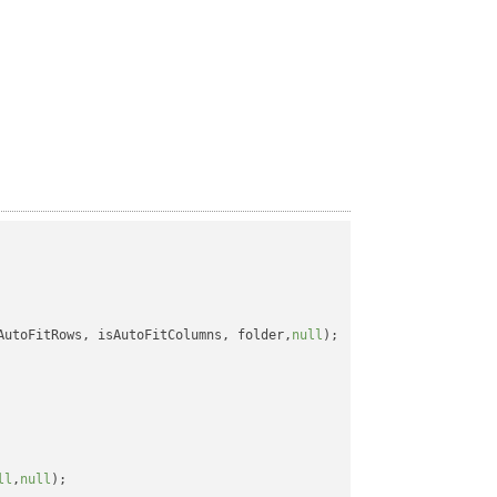
AutoFitRows, isAutoFitColumns, folder,
null
);

ll
,
null
);
