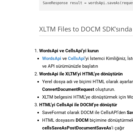
XLTM Files to DOCM SDK’sında
WordsApi ve CellsApi’yi kurun
WordsApi
ve
CellsApi
‘yi İstemci Kimliğiniz, İ
ve API sürümünüzle başlatın
WordsApi ile XLTM’yi HTML’ye dönüştürün
Yerel dosya adı ve biçimi HTML olarak ayarla
ConvertDocumentRequest
oluşturun.
XLTM belgesini HTML’ye dönüştürmek için Wor
HTML’yi CellsApi ile DOCM’ye dönüştür
SaveFormat olarak DOCM ile CellsAPI’den
Sa
HTML dosyasını
DOCM
biçimine dönüştürmek
cellsSaveAsPostDocumentSaveAs
‘i çağır