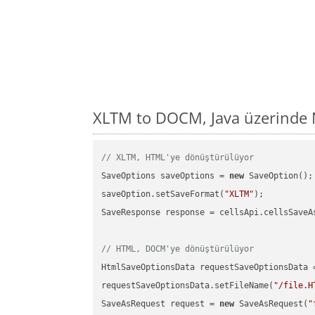
XLTM to DOCM, Java üzerinde 
// XLTM, HTML'ye dönüştürülüyor
SaveOptions saveOptions = 
new
 SaveOption();

saveOption.setSaveFormat(
"XLTM"
);

SaveResponse response = cellsApi.cellsSaveA
// HTML, DOCM'ye dönüştürülüyor
HtmlSaveOptionsData requestSaveOptionsData 
requestSaveOptionsData.setFileName(
"/file.H
SaveAsRequest request = 
new
 SaveAsRequest(
"