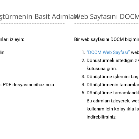
ştürmenin Basit Adımları
Web Sayfasını DOC
arı izleyin:
Bir web sayfasını DOCM biçimin
in.
“DOCM Web Sayfası”
web 
Dönüştürmek istediğiniz w
kutusuna girin.
Dönüştürme işlemini başl
 PDF dosyasını cihazınıza
Dönüştürmenin tamamlan
Dönüştürme tamamlandıkt
Bu adımları izleyerek, web
kullanım için kolaylıkla 
indirebilirsiniz.