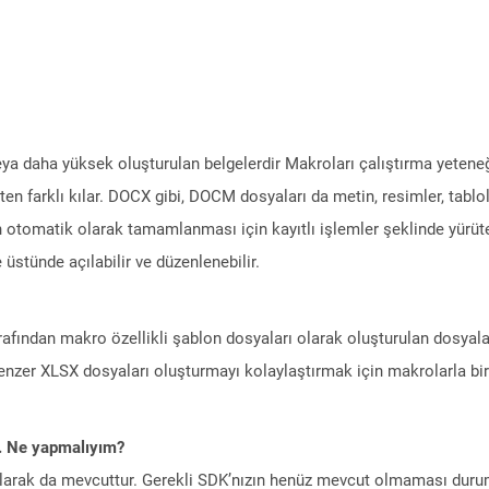
 daha yüksek oluşturulan belgelerdir Makroları çalıştırma yetene
 farklı kılar. DOCX gibi, DOCM dosyaları da metin, resimler, tablolar, 
n otomatik olarak tamamlanması için kayıtlı işlemler şeklinde yürüte
stünde açılabilir ve düzenlenebilir.
afından makro özellikli şablon dosyaları olarak oluşturulan dosyala
benzer XLSX dosyaları oluşturmayı kolaylaştırmak için makrolarla birl
m. Ne yapmalıyım?
larak da mevcuttur. Gerekli SDK’nızın henüz mevcut olmaması duru