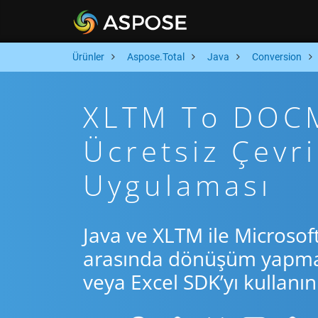
Ürünler
Aspose.Total
Java
Conversion
XLTM To DOCM 
Ücretsiz Çevr
Uygulaması
Java ve XLTM ile Microsof
arasında dönüşüm yapmak 
veya Excel SDK’yı kullanın