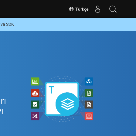
Türkçe
ava SDK
rı
ı