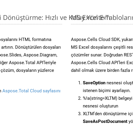
i Dönüştürme: Hızlı ve Kolay Yöntem
MS Excel E-Tablolar
osyalarını HTML formatına
Aspose.Cells Cloud SDK, yukarı
artırın. Dönüştürülen dosyaları
MS Excel dosyalarını çeşitli re
ose.Slides, Aspose.Diagram,
çözümler sunar. Doğrudan REST 
er Aspose.Total API’leriyle
Aspose.Cells Cloud API’leri Exc
ü çözüm, dosyaların yüzlerce
dahil olmak üzere birden fazla 
SaveOption
nesnesi oluş
istenen biçimi ayarlayın.
in
Aspose.Total Cloud sayfasını
%!a(string=XLTM) belgey
nesnesi oluşturun
XLTM’den dönüştürme için
SaveAsPostDocument
yö