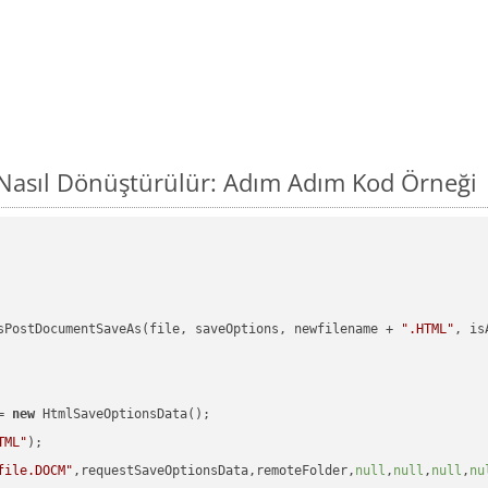
Nasıl Dönüştürülür: Adım Adım Kod Örneği
sPostDocumentSaveAs(file, saveOptions, newfilename + 
".HTML"
, is
= 
new
 HtmlSaveOptionsData();

TML"
);

file.DOCM"
,requestSaveOptionsData,remoteFolder,
null
,
null
,
null
,
nu