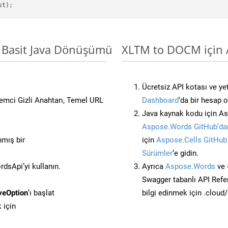
 Basit Java Dönüşümü
XLTM to DOCM için A
Ücretsiz API kotası ve yet
stemci Gizli Anahtarı, Temel URL
Dashboard
‘da bir hesap 
Java kaynak kodu için As
Aspose.Words GitHub’dan
nmış bir
için
Aspose.Cells GitHub
Sürümler
‘e gidin.
dsApi’yi kullanın.
Ayrıca
Aspose.Words
ve 
Swagger tabanlı API Refe
veOption
‘ı başlat
bilgi edinmek için .cloud
 için