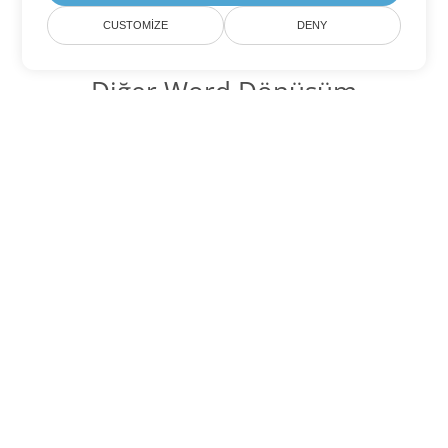
CUSTOMIZE
DENY
Diğer Word Dönüşüm
Seçenekleri
OTT'yi DOC'ye dönüştür
DOC:
Microsoft Word Binary Format
OTT'yi DOT'ye dönüştür
DOT:
Microsoft Word Template Files
OTT'yi DOCX'ye dönüştür
DOCX:
Office 2007+ Word Document
OTT'yi DOCM'ye dönüştür
DOCM:
Microsoft Word 2007 Marco File