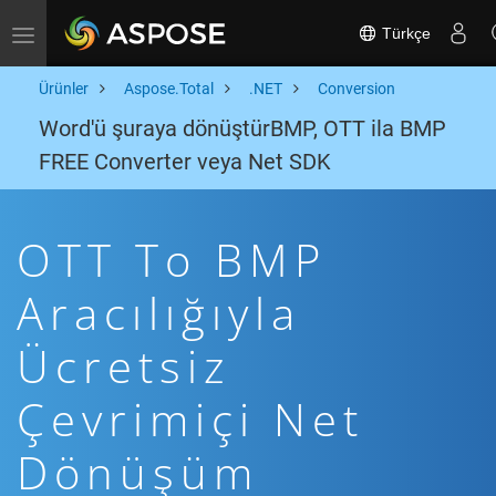
Türkçe
Toggle navigation
Ürünler
Aspose.Total
.NET
Conversion
Word'ü şuraya dönüştürBMP, OTT ila BMP
FREE Converter veya Net SDK
OTT To BMP
Aracılığıyla
Ücretsiz
Çevrimiçi Net
Dönüşüm