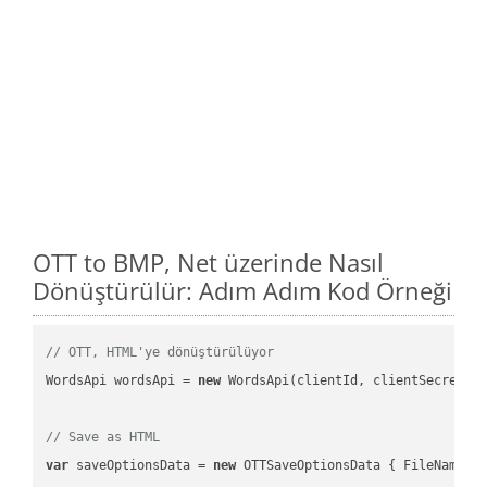
OTT to BMP, Net üzerinde Nasıl
Dönüştürülür: Adım Adım Kod Örneği
// OTT, HTML'ye dönüştürülüyor
WordsApi wordsApi = 
new
 WordsApi(clientId, clientSecret);

// Save as HTML
var
 saveOptionsData = 
new
 OTTSaveOptionsData { FileName =