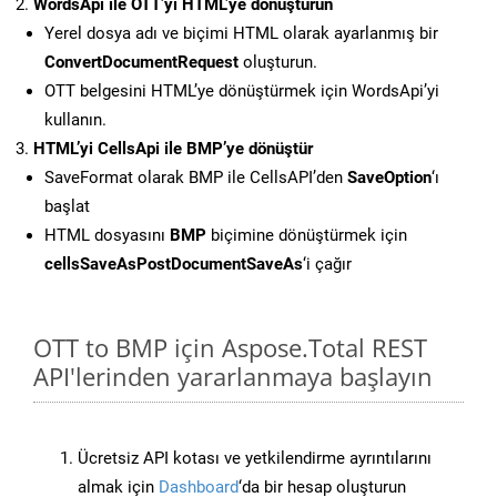
WordsApi ile OTT’yi HTML’ye dönüştürün
Yerel dosya adı ve biçimi HTML olarak ayarlanmış bir
ConvertDocumentRequest
oluşturun.
OTT belgesini HTML’ye dönüştürmek için WordsApi’yi
kullanın.
HTML’yi CellsApi ile BMP’ye dönüştür
SaveFormat olarak BMP ile CellsAPI’den
SaveOption
‘ı
başlat
HTML dosyasını
BMP
biçimine dönüştürmek için
cellsSaveAsPostDocumentSaveAs
‘i çağır
OTT to BMP için Aspose.Total REST
API'lerinden yararlanmaya başlayın
Ücretsiz API kotası ve yetkilendirme ayrıntılarını
almak için
Dashboard
‘da bir hesap oluşturun