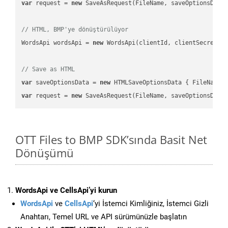
var
 request = 
new
 SaveAsRequest(FileName, saveOptionsData)
// HTML, BMP'ye dönüştürülüyor
WordsApi wordsApi = 
new
 WordsApi(clientId, clientSecret);

// Save as HTML
var
 saveOptionsData = 
new
 HTMLSaveOptionsData { FileName 
var
 request = 
new
OTT Files to BMP SDK’sında Basit Net
Dönüşümü
WordsApi ve CellsApi’yi kurun
WordsApi
ve
CellsApi
‘yi İstemci Kimliğiniz, İstemci Gizli
Anahtarı, Temel URL ve API sürümünüzle başlatın