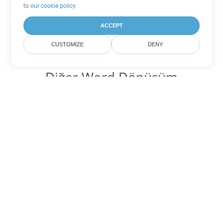
to
our cookie policy
.
ACCEPT
CUSTOMIZE
DENY
Diğer Word Dönüşüm
Seçenekleri
OTT'yi DOC'ye dönüştür
DOC:
Microsoft Word Binary Format
OTT'yi DOT'ye dönüştür
DOT:
Microsoft Word Template Files
OTT'yi DOCX'ye dönüştür
DOCX:
Office 2007+ Word Document