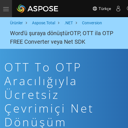
Türkçe
Toggle navigation
Ürünler
Aspose.Total
.NET
Conversion
Word'ü şuraya dönüştürOTP, OTT ila OTP
FREE Converter veya Net SDK
OTT To OTP
Aracılığıyla
Ücretsiz
Çevrimiçi Net
Dönüşüm