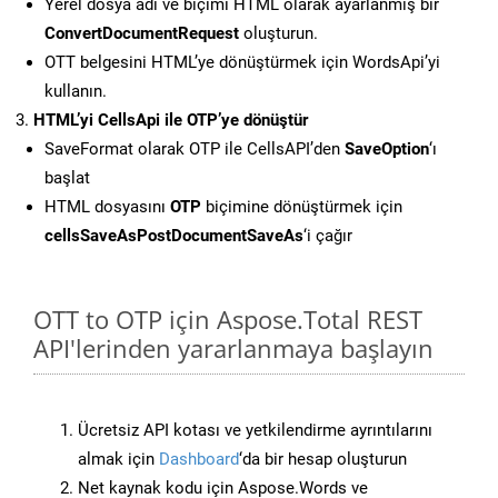
Yerel dosya adı ve biçimi HTML olarak ayarlanmış bir
ConvertDocumentRequest
oluşturun.
OTT belgesini HTML’ye dönüştürmek için WordsApi’yi
kullanın.
HTML’yi CellsApi ile OTP’ye dönüştür
SaveFormat olarak OTP ile CellsAPI’den
SaveOption
‘ı
başlat
HTML dosyasını
OTP
biçimine dönüştürmek için
cellsSaveAsPostDocumentSaveAs
‘i çağır
OTT to OTP için Aspose.Total REST
API'lerinden yararlanmaya başlayın
Ücretsiz API kotası ve yetkilendirme ayrıntılarını
almak için
Dashboard
‘da bir hesap oluşturun
Net kaynak kodu için Aspose.Words ve