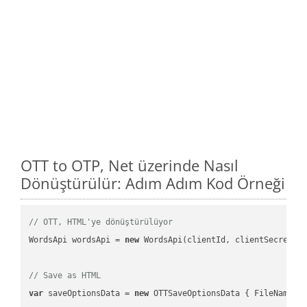
OTT to OTP, Net üzerinde Nasıl
Dönüştürülür: Adım Adım Kod Örneği
// OTT, HTML'ye dönüştürülüyor
WordsApi wordsApi = 
new
 WordsApi(clientId, clientSecret);

// Save as HTML
var
 saveOptionsData = 
new
 OTTSaveOptionsData { FileName =