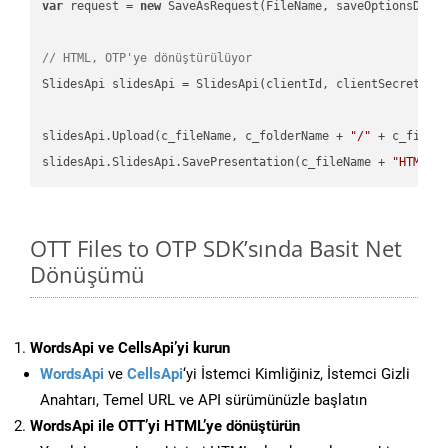
var
 request = 
new
 SaveAsRequest(FileName, saveOptionsData)
// HTML, OTP'ye dönüştürülüyor
SlidesApi slidesApi = SlidesApi(clientId, clientSecret);

slidesApi.Upload(c_fileName, c_folderName + 
"/"
 + c_fileNa
slidesApi.SlidesApi.SavePresentation(c_fileName + 
"HTML"
,
OTT Files to OTP SDK’sında Basit Net
Dönüşümü
WordsApi ve CellsApi’yi kurun
WordsApi
ve
CellsApi
‘yi İstemci Kimliğiniz, İstemci Gizli
Anahtarı, Temel URL ve API sürümünüzle başlatın
WordsApi ile OTT’yi HTML’ye dönüştürün