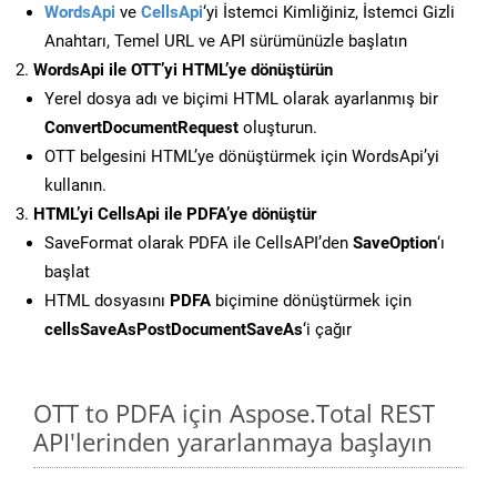
WordsApi
ve
CellsApi
‘yi İstemci Kimliğiniz, İstemci Gizli
Anahtarı, Temel URL ve API sürümünüzle başlatın
WordsApi ile OTT’yi HTML’ye dönüştürün
Yerel dosya adı ve biçimi HTML olarak ayarlanmış bir
ConvertDocumentRequest
oluşturun.
OTT belgesini HTML’ye dönüştürmek için WordsApi’yi
kullanın.
HTML’yi CellsApi ile PDFA’ye dönüştür
SaveFormat olarak PDFA ile CellsAPI’den
SaveOption
‘ı
başlat
HTML dosyasını
PDFA
biçimine dönüştürmek için
cellsSaveAsPostDocumentSaveAs
‘i çağır
OTT to PDFA için Aspose.Total REST
API'lerinden yararlanmaya başlayın