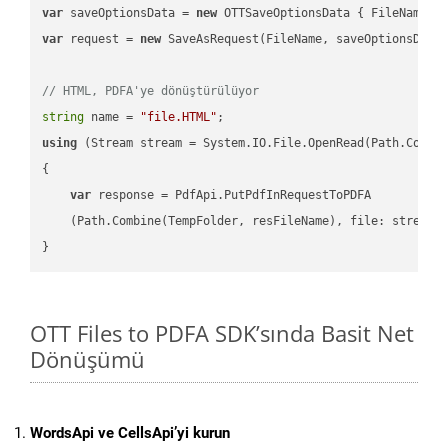
var
 saveOptionsData = 
new
 OTTSaveOptionsData { FileName =
var
 request = 
new
 SaveAsRequest(FileName, saveOptionsData)
// HTML, PDFA'ye dönüştürülüyor
string
 name = 
"file.HTML"
using
 (Stream stream = System.IO.File.OpenRead(Path.Combin
{

var
 response = PdfApi.PutPdfInRequestToPDFA

    (Path.Combine(TempFolder, resFileName), file: stream);
OTT Files to PDFA SDK’sında Basit Net
Dönüşümü
WordsApi ve CellsApi’yi kurun