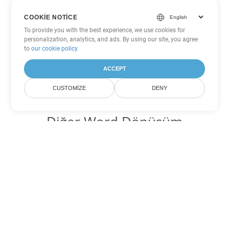
COOKIE NOTICE
To provide you with the best experience, we use cookies for
personalization, analytics, and ads. By using our site, you agree
to
our cookie policy
.
ACCEPT
CUSTOMIZE
DENY
Diğer Word Dönüşüm
Seçenekleri
OTT'yi DOC'ye dönüştür
DOC:
Microsoft Word Binary Format
OTT'yi DOT'ye dönüştür
DOT:
Microsoft Word Template Files