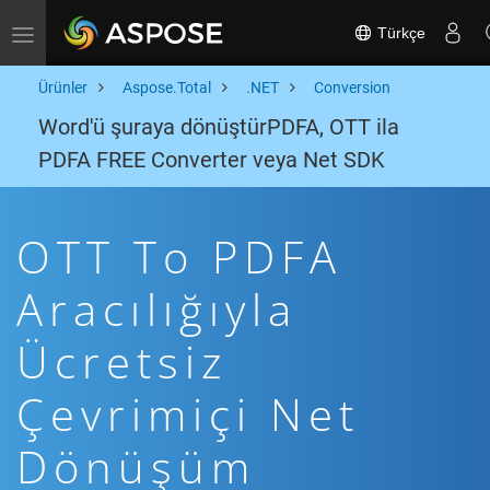
Türkçe
Toggle navigation
Ürünler
Aspose.Total
.NET
Conversion
Word'ü şuraya dönüştürPDFA, OTT ila
PDFA FREE Converter veya Net SDK
OTT To PDFA
Aracılığıyla
Ücretsiz
Çevrimiçi Net
Dönüşüm