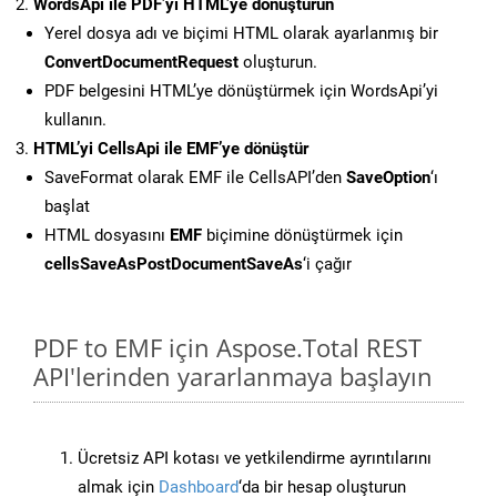
WordsApi ile PDF’yi HTML’ye dönüştürün
Yerel dosya adı ve biçimi HTML olarak ayarlanmış bir
ConvertDocumentRequest
oluşturun.
PDF belgesini HTML’ye dönüştürmek için WordsApi’yi
kullanın.
HTML’yi CellsApi ile EMF’ye dönüştür
SaveFormat olarak EMF ile CellsAPI’den
SaveOption
‘ı
başlat
HTML dosyasını
EMF
biçimine dönüştürmek için
cellsSaveAsPostDocumentSaveAs
‘i çağır
PDF to EMF için Aspose.Total REST
API'lerinden yararlanmaya başlayın
Ücretsiz API kotası ve yetkilendirme ayrıntılarını
almak için
Dashboard
‘da bir hesap oluşturun