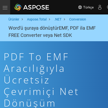
Türkçe
Toggle navigation
Ürünler
Aspose.Total
.NET
Conversion
Word'ü şuraya dönüştürEMF, PDF ila EMF
FREE Converter veya Net SDK
PDF To EMF
Aracılığıyla
Ücretsiz
Çevrimiçi Net
Dönüşüm