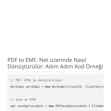
PDF to EMF, Net üzerinde Nasıl
Dönüştürülür: Adım Adım Kod Örneği
// PDF, HTML'ye dönüştürülüyor
WordsApi wordsApi = 
new
 WordsApi(clientId, clientSecret);

// Save as HTML
var
 saveOptionsData = 
new
 PDFSaveOptionsData { FileName =