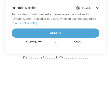
COOKIE NOTICE
To provide you with the best experience, we use cookies for
personalization, analytics, and ads. By using our site, you agree
to
our cookie policy
.
ACCEPT
CUSTOMIZE
DENY
Diğer Word Dönüşüm
Seçenekleri
PDF'yi DOC'ye dönüştür
DOC:
Microsoft Word Binary Format
PDF'yi DOT'ye dönüştür
DOT:
Microsoft Word Template Files