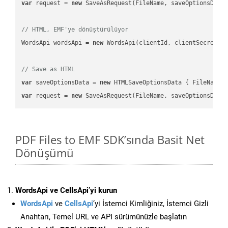
var
 request = 
new
 SaveAsRequest(FileName, saveOptionsData)
// HTML, EMF'ye dönüştürülüyor
WordsApi wordsApi = 
new
 WordsApi(clientId, clientSecret);

// Save as HTML
var
 saveOptionsData = 
new
 HTMLSaveOptionsData { FileName 
var
 request = 
new
PDF Files to EMF SDK’sında Basit Net
Dönüşümü
WordsApi ve CellsApi’yi kurun
WordsApi
ve
CellsApi
‘yi İstemci Kimliğiniz, İstemci Gizli
Anahtarı, Temel URL ve API sürümünüzle başlatın