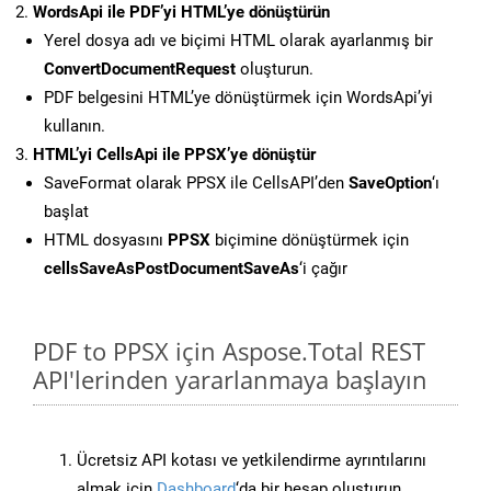
WordsApi ile PDF’yi HTML’ye dönüştürün
Yerel dosya adı ve biçimi HTML olarak ayarlanmış bir
ConvertDocumentRequest
oluşturun.
PDF belgesini HTML’ye dönüştürmek için WordsApi’yi
kullanın.
HTML’yi CellsApi ile PPSX’ye dönüştür
SaveFormat olarak PPSX ile CellsAPI’den
SaveOption
‘ı
başlat
HTML dosyasını
PPSX
biçimine dönüştürmek için
cellsSaveAsPostDocumentSaveAs
‘i çağır
PDF to PPSX için Aspose.Total REST
API'lerinden yararlanmaya başlayın
Ücretsiz API kotası ve yetkilendirme ayrıntılarını
almak için
Dashboard
‘da bir hesap oluşturun