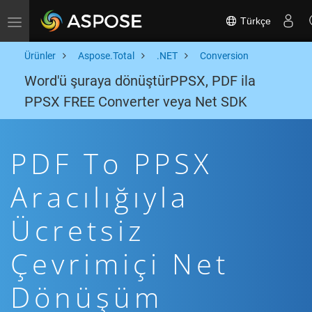
Türkçe
Toggle navigation
Ürünler
Aspose.Total
.NET
Conversion
Word'ü şuraya dönüştürPPSX, PDF ila
PPSX FREE Converter veya Net SDK
PDF To PPSX
Aracılığıyla
Ücretsiz
Çevrimiçi Net
Dönüşüm