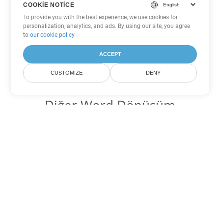
COOKIE NOTICE
To provide you with the best experience, we use cookies for
personalization, analytics, and ads. By using our site, you agree
to
our cookie policy
.
ACCEPT
CUSTOMIZE
DENY
Diğer Word Dönüşüm
Seçenekleri
PDF'yi DOC'ye dönüştür
DOC:
Microsoft Word Binary Format
PDF'yi DOT'ye dönüştür
DOT:
Microsoft Word Template Files