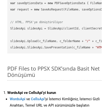
var
 saveOptionsData = 
new
 PDFSaveOptionsData { FileName =
var
 request = 
new
 SaveAsRequest(FileName, saveOptionsData)
// HTML, PPSX'ye dönüştürülüyor
SlidesApi slidesApi = SlidesApi(clientId, clientSecret);

slidesApi.Upload(c_fileName, c_folderName + 
"/"
 + c_fileNa
slidesApi.SlidesApi.SavePresentation(c_fileName + 
"HTML"
,
PDF Files to PPSX SDK’sında Basit Net
Dönüşümü
WordsApi ve CellsApi’yi kurun
WordsApi
ve
CellsApi
‘yi İstemci Kimliğiniz, İstemci Gizli
Anahtarı, Temel URL ve API sürümünüzle başlatın