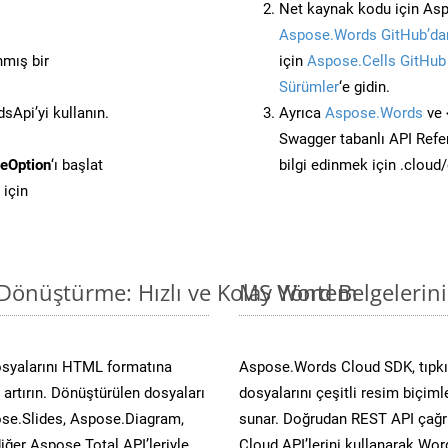
Net kaynak kodu için Asp
Aspose.Words GitHub’dan
nmış bir
için
Aspose.Cells GitHub
Sürümler
‘e gidin.
Api’yi kullanın.
Ayrıca
Aspose.Words
ve 
Swagger tabanlı API Refe
eOption
‘ı başlat
bilgi edinmek için .cloud
için
Dönüştürme: Hızlı ve Kolay Yöntem
MS Word Belgelerin
osyalarını HTML formatına
Aspose.Words Cloud SDK, tıpkı 
artırın. Dönüştürülen dosyaları
dosyalarını çeşitli resim biçim
se.Slides, Aspose.Diagram,
sunar. Doğrudan REST API çağrı
er Aspose.Total API’leriyle
Cloud API’lerini kullanarak Wor