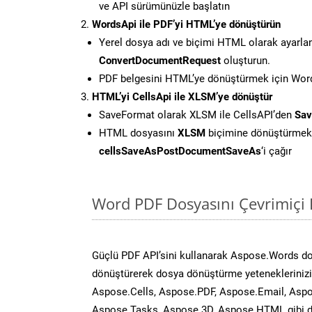
ve API sürümünüzle başlatın
WordsApi ile PDF’yi HTML’ye dönüştürün
Yerel dosya adı ve biçimi HTML olarak ayarla
ConvertDocumentRequest
oluşturun.
PDF belgesini HTML’ye dönüştürmek için Words
HTML’yi CellsApi ile XLSM’ye dönüştür
SaveFormat olarak XLSM ile CellsAPI’den
Sav
HTML dosyasını
XLSM
biçimine dönüştürmek 
cellsSaveAsPostDocumentSaveAs
‘i çağır
Word PDF Dosyasını Çevrimiçi 
Güçlü PDF API’sini kullanarak Aspose.Words d
dönüştürerek dosya dönüştürme yeteneklerinizi 
Aspose.Cells, Aspose.PDF, Aspose.Email, Aspo
Aspose.Tasks, Aspose.3D, Aspose.HTML gibi diğ