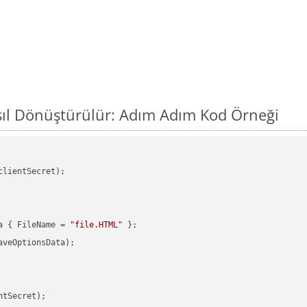
sıl Dönüştürülür: Adım Adım Kod Örneği
clientSecret);

a { FileName = 
"file.HTML"
veOptionsData);

tSecret);
