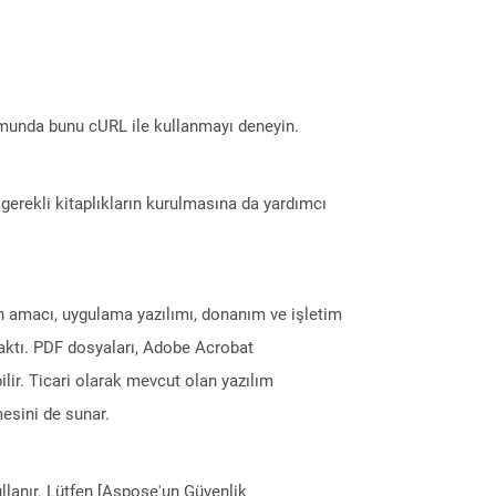
munda bunu cURL ile kullanmayı deneyin.
erekli kitaplıkların kurulmasına da yardımcı
ın amacı, uygulama yazılımı, donanım ve işletim
maktı. PDF dosyaları, Adobe Acrobat
ilir. Ticari olarak mevcut olan yazılım
esini de sunar.
llanır. Lütfen [Aspose'un Güvenlik