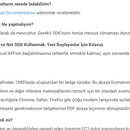
tlarını nerede bulabilirim?
oud Documentation
adresinde incelenebilir.
m. Ne yapmalıyım?
larak da mevcuttur. Gerekli SDK’nızın henüz mevcut olmaması duru
 ve Net SDK Kullanmak: Yeni Başlayanlar İçin Kılavuz
ud API’nin başlatılmasına rehberlik etmekle kalmaz, aynı zamanda g
rafından 1990'larda oluşturulan bir belge türüdür. Bu dosya formatın
erin ve diğer referans materyallerinin temsili için bir standart sun
racılığıyla Chrome, Safari, Firefox gibi çoğu modern tarayıcıda açılab
m bileşeni gerekmeksizin belgelerinin PDF dosya biçimine dönüştürülm
li mi?
ini ve dayanıklılığını garanti eden Amazon EC2 bulut sunucularını ku