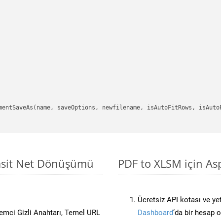
mentSaveAs(name, saveOptions, newfilename, isAutoFitRows, isAutoF
Basit Net Dönüşümü
PDF to XLSM için As
Ücretsiz API kotası ve yet
stemci Gizli Anahtarı, Temel URL
Dashboard
‘da bir hesap 