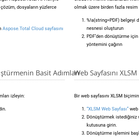
ü çözüm, dosyaların yüzlerce
olmak üzere birden fazla resim 
%!a(string=PDF) belgeyi 
nesnesi oluşturun
in
Aspose.Total Cloud sayfasını
PDF’den dönüştürme için 
yöntemini çağırın
ştürmenin Basit Adımları
Web Sayfasını XLSM
ları izleyin:
Bir web sayfasını XLSM biçimine
din.
“XLSM Web Sayfası”
web s
Dönüştürmek istediğiniz w
kutusuna girin.
Dönüştürme işlemini başl