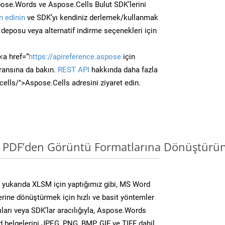
ose.Words ve Aspose.Cells Bulut SDK’lerini
 edinin
ve SDK’yı kendiniz derlemek/kullanmak
deposu veya alternatif indirme seçenekleri için
<a href=“
https://apireference.aspose
için
ransına da bakın.
REST API
hakkında daha fazla
/cells/">Aspose.Cells adresini ziyaret edin.
i PDF’den Görüntü Formatlarına Dönüştürün
yukarıda XLSM için yaptığımız gibi, MS Word
lerine dönüştürmek için hızlı ve basit yöntemler
ları veya SDK’lar aracılığıyla, Aspose.Words
d belgelerini JPEG, PNG, BMP, GIF ve TIFF dahil