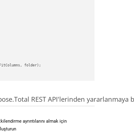
itColumns, folder);

pose.Total REST API'lerinden yararlanmaya b
kilendirme ayrıntılarını almak için
oluşturun