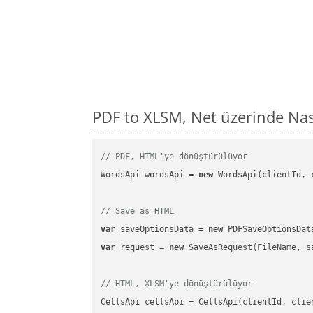
PDF to XLSM, Net üzerinde Na
// PDF, HTML'ye dönüştürülüyor
WordsApi wordsApi = 
new
 WordsApi(clientId, 
// Save as HTML
var
 saveOptionsData = 
new
 PDFSaveOptionsDat
var
 request = 
new
 SaveAsRequest(FileName, sa
// HTML, XLSM'ye dönüştürülüyor
CellsApi cellsApi = CellsApi(clientId, clien