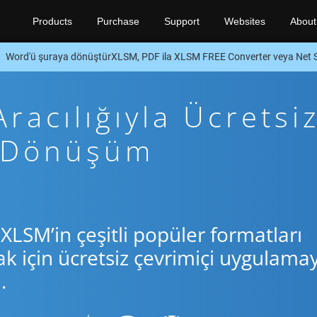
Products
Purchase
Support
Websites
About
Word'ü şuraya dönüştürXLSM, PDF ila XLSM FREE Converter veya Net
racılığıyla Ücretsi
t Dönüşüm
XLSM’in çeşitli popüler formatları
için ücretsiz çevrimiçi uygulamay
.