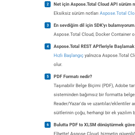
Net için Aspose.Total Cloud API sürüm no
Eksiksiz sürüm notları
Aspose.Total Cl
En sevdiğim dil için SDK'yı bulamıyoru
Aspose.Total Cloud, Docker Container o
Aspose.Total REST API'leriyle Başlamak
Hızlı Başlangıç
yalnızca Aspose.Total Clo
olur.
PDF Formatı nedir?
Taşınabilir Belge Biçimi (PDF), Adobe ta
sisteminden bağımsız bir formatta belgel
Reader/Yazar'da ve uzantılar/eklentiler a
süitlerinin çoğu, herhangi bir ek yazılı
Bulutta PDF to XLSM dönüştürmek güven
Elbette! Aspose Cloud, hizmetin güvenliğ