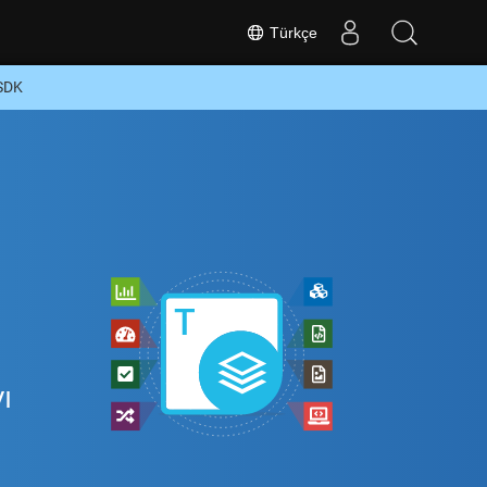
Türkçe
 SDK
z
ı