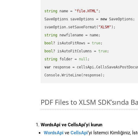
string
 name = 
"file.HTML"
;

SaveOptions saveOptions = 
new
 SaveOptions;

svaeOption.setSaveFormat(
"XLSM"
string
bool
? isAutoFitRows = 
true
bool
? isAutoFitColumns = 
true
string
 folder = 
null
var
 response = cellsApi.CellsSaveAsPostDocu
PDF Files to XLSM SDK’sında 
WordsApi ve CellsApi’yi kurun
WordsApi
ve
CellsApi
‘yi İstemci Kimliğiniz, İ