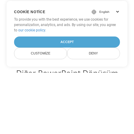
COOKIE NOTICE
To provide you with the best experience, we use cookies for
personalization, analytics, and ads. By using our site, you agree
to
our cookie policy
.
ACCEPT
CUSTOMIZE
DENY
Diğer PowerPoint Dönüşüm
Seçenekleri
PPS'yi DOC'ye dönüştür
DOC:
Microsoft Word Binary Format
PPS'yi DOT'ye dönüştür
DOT:
Microsoft Word Template Files