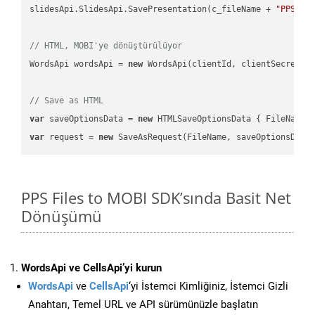
slidesApi.SlidesApi.SavePresentation(c_fileName + 
"PPS"
, 
// HTML, MOBI'ye dönüştürülüyor
WordsApi wordsApi = 
new
 WordsApi(clientId, clientSecret);

// Save as HTML
var
 saveOptionsData = 
new
 HTMLSaveOptionsData { FileName 
var
 request = 
new
PPS Files to MOBI SDK’sında Basit Net
Dönüşümü
WordsApi ve CellsApi’yi kurun
WordsApi
ve
CellsApi
‘yi İstemci Kimliğiniz, İstemci Gizli
Anahtarı, Temel URL ve API sürümünüzle başlatın