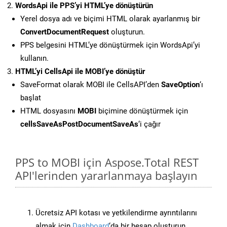
WordsApi ile PPS’yi HTML’ye dönüştürün
Yerel dosya adı ve biçimi HTML olarak ayarlanmış bir
ConvertDocumentRequest
oluşturun.
PPS belgesini HTML’ye dönüştürmek için WordsApi’yi
kullanın.
HTML’yi CellsApi ile MOBI’ye dönüştür
SaveFormat olarak MOBI ile CellsAPI’den
SaveOption
‘ı
başlat
HTML dosyasını
MOBI
biçimine dönüştürmek için
cellsSaveAsPostDocumentSaveAs
‘i çağır
PPS to MOBI için Aspose.Total REST
API'lerinden yararlanmaya başlayın
Ücretsiz API kotası ve yetkilendirme ayrıntılarını
almak için
Dashboard
‘da bir hesap oluşturun