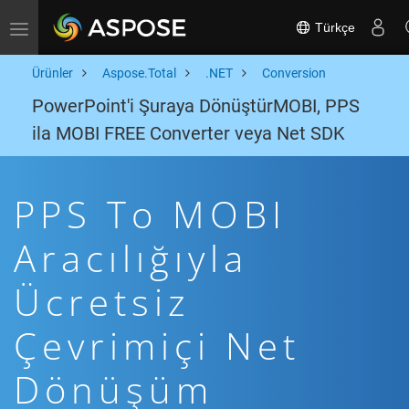
Türkçe
Toggle navigation
Ürünler
Aspose.Total
.NET
Conversion
PowerPoint'i Şuraya DönüştürMOBI, PPS
ila MOBI FREE Converter veya Net SDK
PPS To MOBI
Aracılığıyla
Ücretsiz
Çevrimiçi Net
Dönüşüm