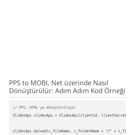
PPS to MOBI, Net üzerinde Nasıl
Dönüştürülür: Adım Adım Kod Örneği
// PPS, HTML'ye dönüştürülüyor
SlidesApi slidesApi = SlidesApi(clientId, clientSecret);

slidesApi.Upload(c_fileName, c_folderName + 
"/"
 + c_fileNa