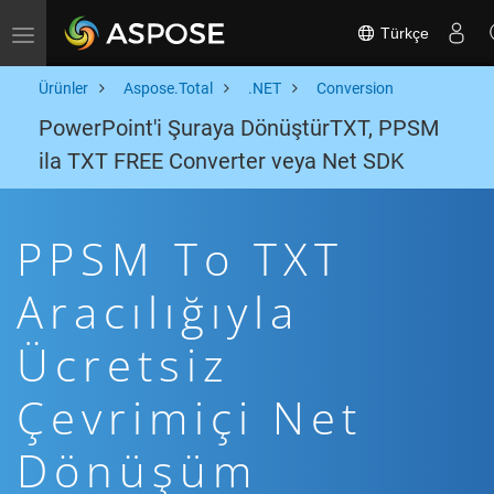
Türkçe
Toggle navigation
Ürünler
Aspose.Total
.NET
Conversion
PowerPoint'i Şuraya DönüştürTXT, PPSM
ila TXT FREE Converter veya Net SDK
PPSM To TXT
Aracılığıyla
Ücretsiz
Çevrimiçi Net
Dönüşüm