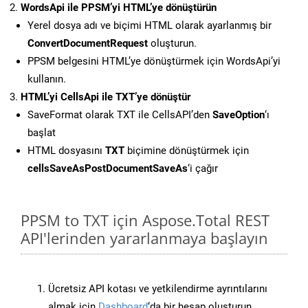
WordsApi ile PPSM’yi HTML’ye dönüştürün
Yerel dosya adı ve biçimi HTML olarak ayarlanmış bir
ConvertDocumentRequest
oluşturun.
PPSM belgesini HTML’ye dönüştürmek için WordsApi’yi
kullanın.
HTML’yi CellsApi ile TXT’ye dönüştür
SaveFormat olarak TXT ile CellsAPI’den
SaveOption
‘ı
başlat
HTML dosyasını
TXT
biçimine dönüştürmek için
cellsSaveAsPostDocumentSaveAs
‘i çağır
PPSM to TXT için Aspose.Total REST
API'lerinden yararlanmaya başlayın
Ücretsiz API kotası ve yetkilendirme ayrıntılarını
almak için
Dashboard
‘da bir hesap oluşturun