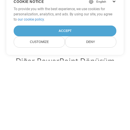
COOKIE NOTICE
To provide you with the best experience, we use cookies for
personalization, analytics, and ads. By using our site, you agree
to
our cookie policy
.
ACCEPT
CUSTOMIZE
DENY
Diğer PowerPoint Dönüşüm
Seçenekleri
PPSM'yi DOC'ye dönüştür
DOC:
Microsoft Word Binary Format
PPSM'yi DOT'ye dönüştür
DOT:
Microsoft Word Template Files