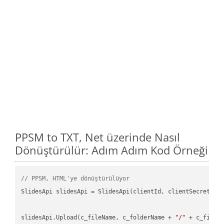
PPSM to TXT, Net üzerinde Nasıl
Dönüştürülür: Adım Adım Kod Örneği
// PPSM, HTML'ye dönüştürülüyor
SlidesApi slidesApi = SlidesApi(clientId, clientSecret);

slidesApi.Upload(c_fileName, c_folderName + 
"/"
 + c_fileNa