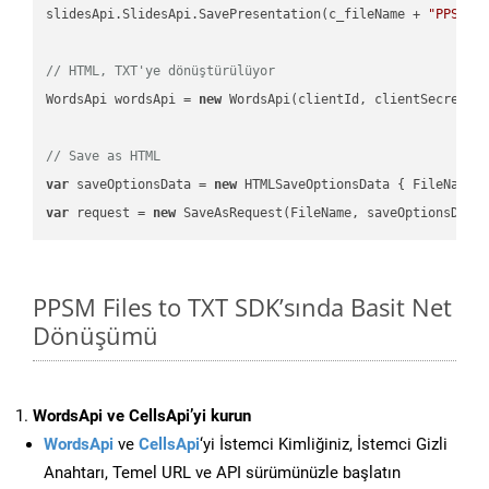
slidesApi.SlidesApi.SavePresentation(c_fileName + 
"PPSM"
,
// HTML, TXT'ye dönüştürülüyor
WordsApi wordsApi = 
new
 WordsApi(clientId, clientSecret);

// Save as HTML
var
 saveOptionsData = 
new
 HTMLSaveOptionsData { FileName 
var
 request = 
new
PPSM Files to TXT SDK’sında Basit Net
Dönüşümü
WordsApi ve CellsApi’yi kurun
WordsApi
ve
CellsApi
‘yi İstemci Kimliğiniz, İstemci Gizli
Anahtarı, Temel URL ve API sürümünüzle başlatın