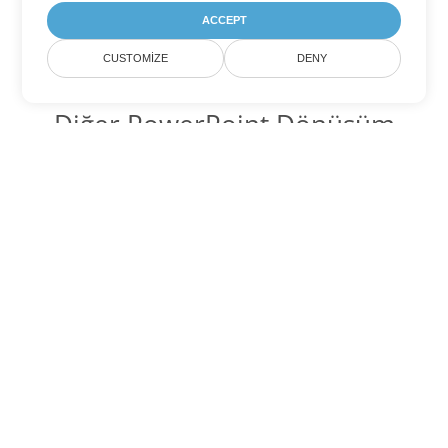
ACCEPT
CUSTOMIZE
DENY
Diğer PowerPoint Dönüşüm
Seçenekleri
PPT'yi DOC'ye dönüştür
DOC:
Microsoft Word Binary Format
PPT'yi DOT'ye dönüştür
DOT:
Microsoft Word Template Files
PPT'yi DOCX'ye dönüştür
DOCX:
Office 2007+ Word Document
PPT'yi DOCM'ye dönüştür