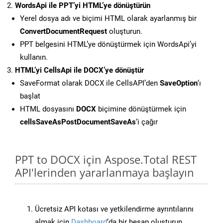
WordsApi ile PPT’yi HTML’ye dönüştürün
Yerel dosya adı ve biçimi HTML olarak ayarlanmış bir
ConvertDocumentRequest
oluşturun.
PPT belgesini HTML’ye dönüştürmek için WordsApi’yi
kullanın.
HTML’yi CellsApi ile DOCX’ye dönüştür
SaveFormat olarak DOCX ile CellsAPI’den
SaveOption
‘ı
başlat
HTML dosyasını
DOCX
biçimine dönüştürmek için
cellsSaveAsPostDocumentSaveAs
‘i çağır
PPT to DOCX için Aspose.Total REST
API'lerinden yararlanmaya başlayın
Ücretsiz API kotası ve yetkilendirme ayrıntılarını
almak için
Dashboard
‘da bir hesap oluşturun