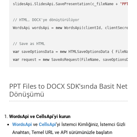
slidesApi.SlidesApi.SavePresentation(c_fileName + 
"PPT"
, 
// HTML, DOCX'ye dönüştürülüyor
WordsApi wordsApi = 
new
 WordsApi(clientId, clientSecret);

// Save as HTML
var
 saveOptionsData = 
new
 HTMLSaveOptionsData { FileName 
var
 request = 
new
PPT Files to DOCX SDK’sında Basit Net
Dönüşümü
WordsApi ve CellsApi’yi kurun
WordsApi
ve
CellsApi
‘yi İstemci Kimliğiniz, İstemci Gizli
Anahtarı, Temel URL ve API sürümünüzle başlatın