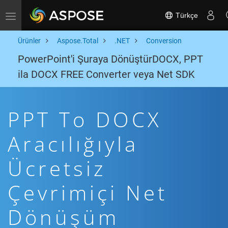
Türkçe
Toggle navigation
Ürünler
Aspose.Total
.NET
Conversion
PowerPoint'i Şuraya DönüştürDOCX, PPT
ila DOCX FREE Converter veya Net SDK
PPT To DOCX
Aracılığıyla
Ücretsiz
Çevrimiçi Net
Dönüşüm