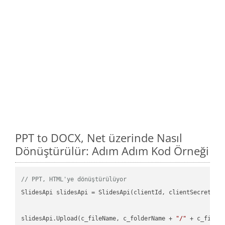
PPT to DOCX, Net üzerinde Nasıl
Dönüştürülür: Adım Adım Kod Örneği
// PPT, HTML'ye dönüştürülüyor
SlidesApi slidesApi = SlidesApi(clientId, clientSecret);

slidesApi.Upload(c_fileName, c_folderName + 
"/"
 + c_fileNa