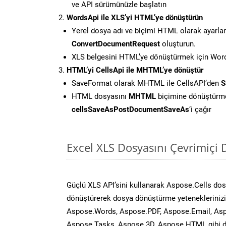
ve API sürümünüzle başlatın
WordsApi ile XLS’yi HTML’ye dönüştürün
Yerel dosya adı ve biçimi HTML olarak ayarla
ConvertDocumentRequest
oluşturun.
XLS belgesini HTML’ye dönüştürmek için Words
HTML’yi CellsApi ile MHTML’ye dönüştür
SaveFormat olarak MHTML ile CellsAPI’den
S
HTML dosyasını
MHTML
biçimine dönüştürme
cellsSaveAsPostDocumentSaveAs
‘i çağır
Excel XLS Dosyasını Çevrimiçi
Güçlü XLS API’sini kullanarak Aspose.Cells do
dönüştürerek dosya dönüştürme yeteneklerinizi 
Aspose.Words, Aspose.PDF, Aspose.Email, Asp
Aspose.Tasks, Aspose.3D, Aspose.HTML gibi diğ