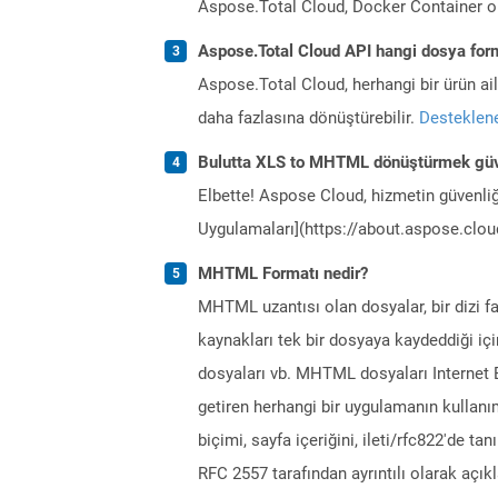
Aspose.Total Cloud, Docker Container o
Aspose.Total Cloud API hangi dosya form
Aspose.Total Cloud, herhangi bir ürün a
daha fazlasına dönüştürebilir.
Desteklene
Bulutta XLS to MHTML dönüştürmek güv
Elbette! Aspose Cloud, hizmetin güvenliğ
Uygulamaları](https://about.aspose.cloud
MHTML Formatı nedir?
MHTML uzantısı olan dosyalar, bir dizi f
kaynakları tek bir dosyaya kaydeddiği içi
dosyaları vb. MHTML dosyaları Internet 
getiren herhangi bir uygulamanın kulla
biçimi, sayfa içeriğini, ileti/rfc822'de ta
RFC 2557 tarafından ayrıntılı olarak açıkl