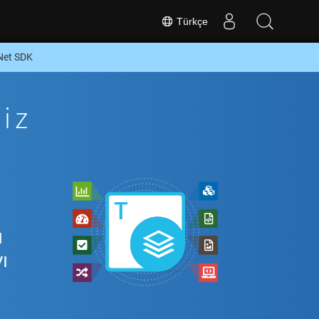
Türkçe
Net SDK
iz
ı
ı