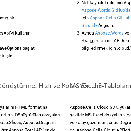
Net kaynak kodu için Asp
Aspose.Words GitHub’dan
nmış bir
için
Aspose.Cells GitHub
Sürümler
‘e gidin.
Api’yi kullanın.
Ayrıca
Aspose.Words
ve 
Swagger tabanlı API Refe
aveOption
‘ı başlat
bilgi edinmek için .cloud
k için
 Dönüştürme: Hızlı ve Kolay Yöntem
MS Excel E-Tablolar
syalarını HTML formatına
Aspose.Cells Cloud SDK, yukar
artırın. Dönüştürülen dosyaları
şekilde MS Excel dosyalarını çe
ose.Slides, Aspose.Diagram,
ve kolay çözümler sunar. Doğru
er Aspose.Total API’leriyle
da, Aspose.Cells Cloud API’leri