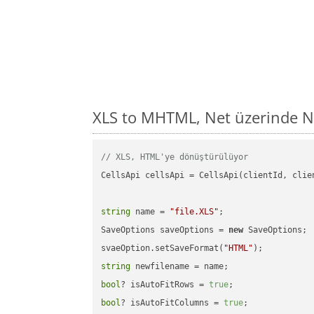
XLS to MHTML, Net üzerinde N
// XLS, HTML'ye dönüştürülüyor
CellsApi cellsApi = CellsApi(clientId, clien
string
 name = 
"file.XLS"
;

SaveOptions saveOptions = 
new
 SaveOptions;

svaeOption.setSaveFormat(
"HTML"
string
bool
? isAutoFitRows = 
true
bool
? isAutoFitColumns = 
true