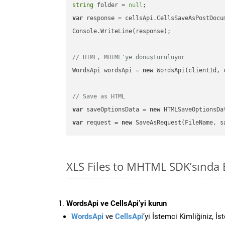
string
 folder = 
null
var
 response = cellsApi.CellsSaveAsPostDocu
Console.WriteLine(response);

// HTML, MHTML'ye dönüştürülüyor
WordsApi wordsApi = 
new
 WordsApi(clientId, 
// Save as HTML
var
 saveOptionsData = 
new
 HTMLSaveOptionsDa
var
 request = 
new
XLS Files to MHTML SDK’sında
WordsApi ve CellsApi’yi kurun
WordsApi
ve
CellsApi
‘yi İstemci Kimliğiniz, İ