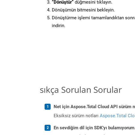
“Dönüştür”
düğmesini tıklayın.
Dönüşümün bitmesini bekleyin.
Dönüştürme işlemi tamamlandıktan sonra
indirin.
sıkça Sorulan Sorular
Net için Aspose.Total Cloud API sürüm no
Eksiksiz sürüm notları
Aspose.Total Cl
En sevdiğim dil için SDK'yı bulamıyoru