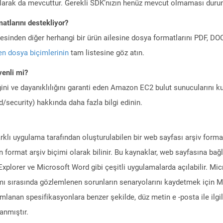
larak da mevcuttur. Gerekli SDK’nızın henüz mevcut olmaması duru
atlarını destekliyor?
ilesinden diğer herhangi bir ürün ailesine dosya formatlarını PDF, 
n dosya biçimlerinin
tam listesine göz atın.
enli mi?
ini ve dayanıklılığını garanti eden Amazon EC2 bulut sunucularını ku
/security) hakkında daha fazla bilgi edinin.
arklı uygulama tarafından oluşturulabilen bir web sayfası arşiv form
n format arşiv biçimi olarak bilinir. Bu kaynaklar, web sayfasına bağ
Explorer ve Microsoft Word gibi çeşitli uygulamalarda açılabilir. 
nımı sırasında gözlemlenen sorunların senaryolarını kaydetmek içi
nımlanan spesifikasyonlara benzer şekilde, düz metin e -posta ile ilgil
anmıştır.