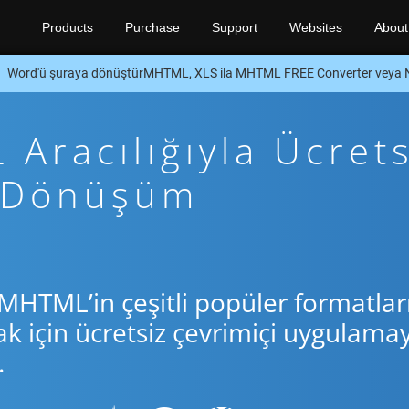
Products
Purchase
Support
Websites
About
Word'ü şuraya dönüştürMHTML, XLS ila MHTML FREE Converter veya 
Aracılığıyla Ücrets
t Dönüşüm
MHTML’in çeşitli popüler formatlar
için ücretsiz çevrimiçi uygulamay
.