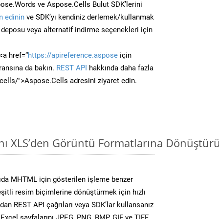
ose.Words ve Aspose.Cells Bulut SDK’lerini
 edinin
ve SDK’yı kendiniz derlemek/kullanmak
deposu veya alternatif indirme seçenekleri için
<a href=“
https://apireference.aspose
için
ransına da bakın.
REST API
hakkında daha fazla
/cells/">Aspose.Cells adresini ziyaret edin.
ını XLS’den Görüntü Formatlarına Dönüştür
ıda MHTML için gösterilen işleme benzer
şitli resim biçimlerine dönüştürmek için hızlı
dan REST API çağrıları veya SDK’lar kullansanız
 Excel sayfalarını JPEG, PNG, BMP, GIF ve TIFF