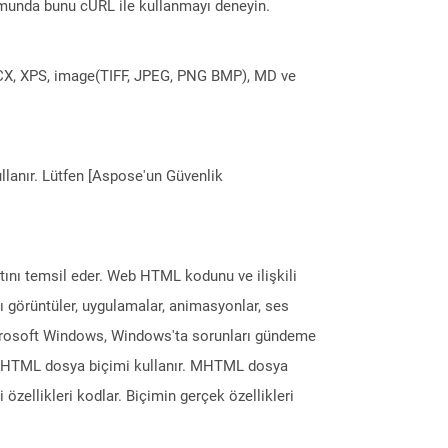
munda bunu cURL ile kullanmayı deneyin.
DOCX, XPS, image(TIFF, JPEG, PNG BMP), MD ve
llanır. Lütfen [Aspose'un Güvenlik
atını temsil eder. Web HTML kodunu ve ilişkili
lı görüntüler, uygulamalar, animasyonlar, ses
Microsoft Windows, Windows'ta sorunları gündeme
n MHTML dosya biçimi kullanır. MHTML dosya
i özellikleri kodlar. Biçimin gerçek özellikleri