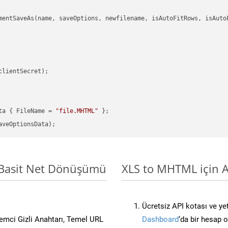
mentSaveAs(name, saveOptions, newfilename, isAutoFitRows, isAutoF
clientSecret);

ta { FileName = 
"file.MHTML"
 Basit Net Dönüşümü
XLS to MHTML için A
Ücretsiz API kotası ve yet
stemci Gizli Anahtarı, Temel URL
Dashboard
‘da bir hesap 