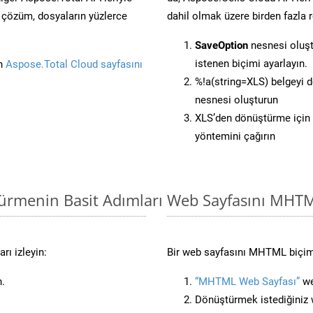
ü çözüm, dosyaların yüzlerce
dahil olmak üzere birden fazla 
SaveOption
nesnesi oluş
istenen biçimi ayarlayın.
in
Aspose.Total Cloud sayfasını
%!a(string=XLS) belgeyi 
nesnesi oluşturun
XLS’den dönüştürme için 
yöntemini çağırın
türmenin Basit Adımları
Web Sayfasını MHT
rı izleyin:
Bir web sayfasını MHTML biçimi
n.
“MHTML Web Sayfası”
we
Dönüştürmek istediğiniz w