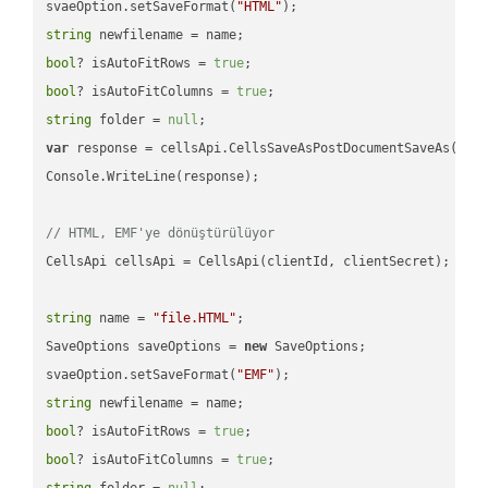
svaeOption.setSaveFormat(
"HTML"
string
bool
? isAutoFitRows = 
true
bool
? isAutoFitColumns = 
true
string
 folder = 
null
var
 response = cellsApi.CellsSaveAsPostDocumentSaveAs(name
Console.WriteLine(response);

// HTML, EMF'ye dönüştürülüyor
CellsApi cellsApi = CellsApi(clientId, clientSecret);

string
 name = 
"file.HTML"
;

SaveOptions saveOptions = 
new
 SaveOptions;

svaeOption.setSaveFormat(
"EMF"
string
bool
? isAutoFitRows = 
true
bool
? isAutoFitColumns = 
true
string
 folder = 
null