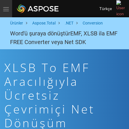
Türkçe
Toggle navigation
Ürünler
Aspose.Total
.NET
Conversion
Word'ü şuraya dönüştürEMF, XLSB ila EMF
FREE Converter veya Net SDK
XLSB To EMF
Aracılığıyla
Ücretsiz
Çevrimiçi Net
Dönüşüm