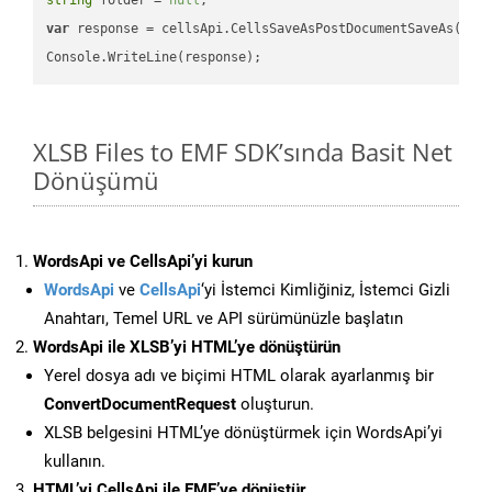
var
 response = cellsApi.CellsSaveAsPostDocumentSaveAs(name
XLSB Files to EMF SDK’sında Basit Net
Dönüşümü
WordsApi ve CellsApi’yi kurun
WordsApi
ve
CellsApi
‘yi İstemci Kimliğiniz, İstemci Gizli
Anahtarı, Temel URL ve API sürümünüzle başlatın
WordsApi ile XLSB’yi HTML’ye dönüştürün
Yerel dosya adı ve biçimi HTML olarak ayarlanmış bir
ConvertDocumentRequest
oluşturun.
XLSB belgesini HTML’ye dönüştürmek için WordsApi’yi
kullanın.
HTML’yi CellsApi ile EMF’ye dönüştür