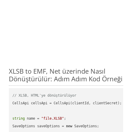
XLSB to EMF, Net üzerinde Nasıl
Dönüştürülür: Adım Adım Kod Örneği
// XLSB, HTML'ye dönüştürülüyor
CellsApi cellsApi = CellsApi(clientId, clientSecret);

string
 name = 
"file.XLSB"
;

SaveOptions saveOptions = 
new
 SaveOptions;
