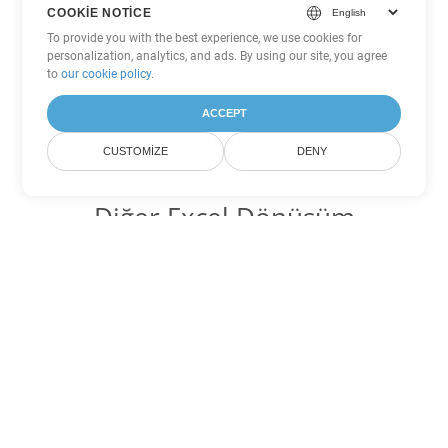
COOKIE NOTICE
To provide you with the best experience, we use cookies for
personalization, analytics, and ads. By using our site, you agree
to
our cookie policy
.
ACCEPT
CUSTOMIZE
DENY
Diğer Excel Dönüşüm
Seçenekleri
XLSB'yi DOC'ye dönüştür
DOC:
Microsoft Word Binary Format
XLSB'yi DOT'ye dönüştür
DOT:
Microsoft Word Template Files