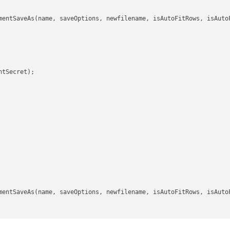
mentSaveAs(name, saveOptions, newfilename, isAutoFitRows, isAutoF
tSecret);

mentSaveAs(name, saveOptions, newfilename, isAutoFitRows, isAutoF