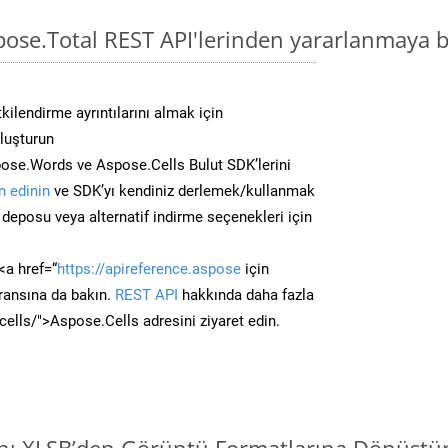
pose.Total REST API'lerinden yararlanmaya b
kilendirme ayrıntılarını almak için
oluşturun
ose.Words ve Aspose.Cells Bulut SDK’lerini
 edinin
ve SDK’yı kendiniz derlemek/kullanmak
deposu veya alternatif indirme seçenekleri için
<a href=“
https://apireference.aspose
için
ransına da bakın.
REST API
hakkında daha fazla
/cells/">Aspose.Cells adresini ziyaret edin.
ını XLSB’den Görüntü Formatlarına Dönüştü