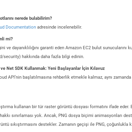
tlarını nerede bulabilirim?
oud Documentation
adresinde incelenebilir.
li mi?
ini ve dayanıklılığını garanti eden Amazon EC2 bulut sunucularını ku
/security) hakkında daha fazla bilgi edinin.
 ve Net SDK Kullanmak: Yeni Başlayanlar İçin Kılavuz
ud API’nin başlatılmasına rehberlik etmekle kalmaz, aynı zamanda g
kıştırma kullanan bir tür raster görüntü dosyası formatını ifade eder.
if hakkı sınırlaması yok. Ancak, PNG dosya biçimi animasyonları des
üntü sıkıştırmasını destekler. Zamanın geçişi ile PNG, çoğunlukla ku