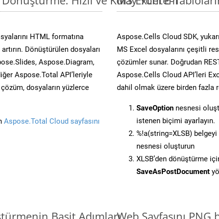
osyalarını HTML formatına
Aspose.Cells Cloud SDK, yukarı
artırın. Dönüştürülen dosyaları
MS Excel dosyalarını çeşitli re
ose.Slides, Aspose.Diagram,
çözümler sunar. Doğrudan REST 
er Aspose.Total API’leriyle
Aspose.Cells Cloud API’leri Exc
ü çözüm, dosyaların yüzlerce
dahil olmak üzere birden fazla 
SaveOption
nesnesi oluş
istenen biçimi ayarlayın.
in
Aspose.Total Cloud sayfasını
%!a(string=XLSB) belgey
nesnesi oluşturun
XLSB’den dönüştürme için 
SaveAsPostDocument
yö
ştürmenin Basit Adımları
Web Sayfasını PNG 