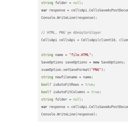
string
 folder = 
null
var
 response = cellsApi.CellsSaveAsPostDocu
Console.WriteLine(response);

// HTML, PNG'ye dönüştürülüyor
CellsApi cellsApi = CellsApi(clientId, clien
string
 name = 
"file.HTML"
;

SaveOptions saveOptions = 
new
 SaveOptions;

svaeOption.setSaveFormat(
"PNG"
string
bool
? isAutoFitRows = 
true
bool
? isAutoFitColumns = 
true
string
 folder = 
null
var
 response = cellsApi.CellsSaveAsPostDocu