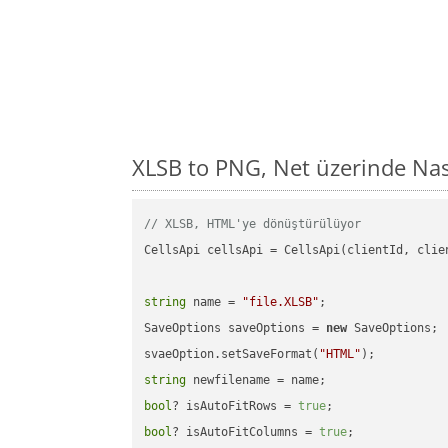
XLSB to PNG, Net üzerinde Na
// XLSB, HTML'ye dönüştürülüyor
CellsApi cellsApi = CellsApi(clientId, clien
string
 name = 
"file.XLSB"
;

SaveOptions saveOptions = 
new
 SaveOptions;

svaeOption.setSaveFormat(
"HTML"
string
bool
? isAutoFitRows = 
true
bool
? isAutoFitColumns = 
true