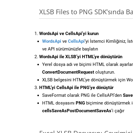
XLSB Files to PNG SDK’sında 
WordsApi ve CellsApi’yi kurun
WordsApi
ve
CellsApi
‘yi İstemci Kimliğiniz, İ
ve API sürümünüzle başlatın
WordsApi ile XLSB’yi HTML’ye dönüştürün
Yerel dosya adı ve biçimi HTML olarak ayarla
ConvertDocumentRequest
oluşturun.
XLSB belgesini HTML’ye dönüştürmek için Word
HTML’yi CellsApi ile PNG’ye dönüştür
SaveFormat olarak PNG ile CellsAPI’den
Save
HTML dosyasını
PNG
biçimine dönüştürmek i
cellsSaveAsPostDocumentSaveAs
‘i çağır
Excel XLSB Dosyasını Çevrimiç