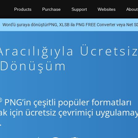
Products
Purchase
Support
Websites
About
Word'ü şuraya dönüştürPNG, XLSB ila PNG FREE Converter veya Net S
racılığıyla Ücretsi
t Dönüşüm
®
PNG’in çeşitli popüler formatları
için ücretsiz çevrimiçi uygulamay
.