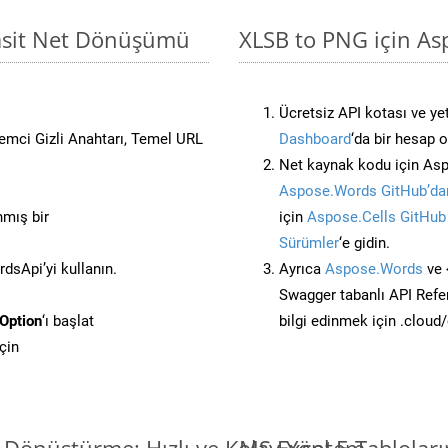
Basit Net Dönüşümü
XLSB to PNG için As
Ücretsiz API kotası ve yet
stemci Gizli Anahtarı, Temel URL
Dashboard
‘da bir hesap 
Net kaynak kodu için Asp
Aspose.Words GitHub’dan
nmış bir
için
Aspose.Cells GitHub
Sürümler
‘e gidin.
sApi’yi kullanın.
Ayrıca
Aspose.Words
ve 
Swagger tabanlı API Refe
Option
‘ı başlat
bilgi edinmek için .cloud
çin
i Dönüştürme: Hızlı ve Kolay Yöntem
MS Excel E-Tablolar