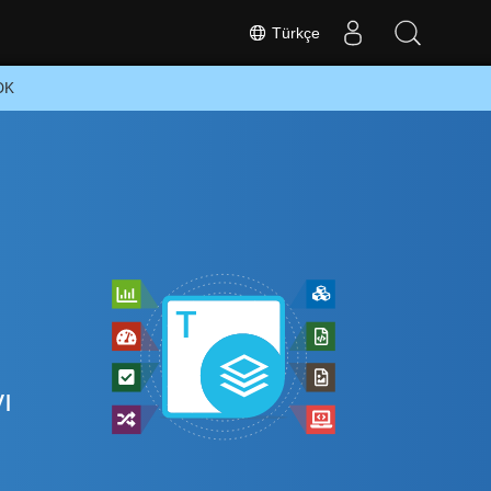
Türkçe
DK
z
ı