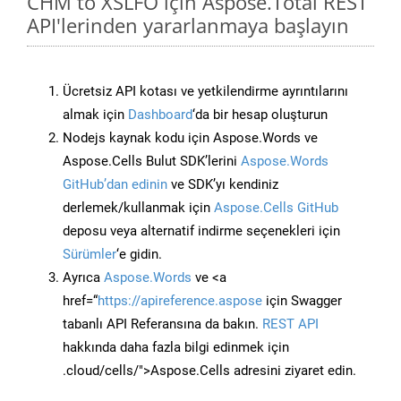
CHM to XSLFO için Aspose.Total REST
API'lerinden yararlanmaya başlayın
Ücretsiz API kotası ve yetkilendirme ayrıntılarını
almak için
Dashboard
‘da bir hesap oluşturun
Nodejs kaynak kodu için Aspose.Words ve
Aspose.Cells Bulut SDK’lerini
Aspose.Words
GitHub’dan edinin
ve SDK’yı kendiniz
derlemek/kullanmak için
Aspose.Cells GitHub
deposu veya alternatif indirme seçenekleri için
Sürümler
‘e gidin.
Ayrıca
Aspose.Words
ve <a
href=“
https://apireference.aspose
için Swagger
tabanlı API Referansına da bakın.
REST API
hakkında daha fazla bilgi edinmek için
.cloud/cells/">Aspose.Cells adresini ziyaret edin.