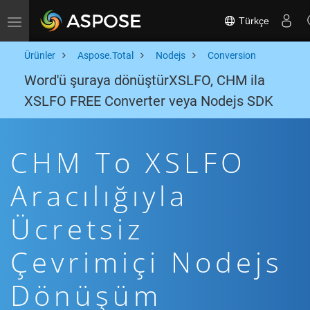
Türkçe
Toggle navigation
Ürünler
Aspose.Total
Nodejs
Conversion
Word'ü şuraya dönüştürXSLFO, CHM ila
XSLFO FREE Converter veya Nodejs SDK
CHM To XSLFO
Aracılığıyla
Ücretsiz
Çevrimiçi Nodejs
Dönüşüm