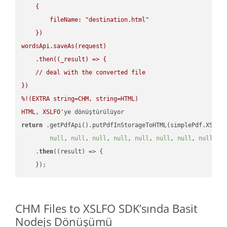
    {

        fileName: "destination.html"

    })

wordsApi.saveAs(request)

    .then((_result) => {

    // deal with the converted file

})

%!(EXTRA string=CHM, string=HTML)

HTML, XSLFO'
return
 .getPdfApi().putPdfInStorageToHTML(simplePdf.XSLFO
null
, 
null
, 
null
, 
null
, 
null
, 
null
, 
null
, 
null
, 
n
    .
then
(
(result)
 =>
 {

CHM Files to XSLFO SDK’sında Basit
Nodejs Dönüşümü