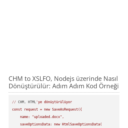
CHM to XSLFO, Nodejs üzerinde Nasıl
Dönüştürülür: Adım Adım Kod Örneği
//
 CHM, HTML
'ye dönüştürülüyor

const request = new SaveAsRequest({

    name: "uploaded.docx",

    saveOptionsData: new HtmlSaveOptionsData(
