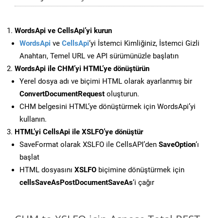
WordsApi ve CellsApi’yi kurun
WordsApi
ve
CellsApi
‘yi İstemci Kimliğiniz, İstemci Gizli
Anahtarı, Temel URL ve API sürümünüzle başlatın
WordsApi ile CHM’yi HTML’ye dönüştürün
Yerel dosya adı ve biçimi HTML olarak ayarlanmış bir
ConvertDocumentRequest
oluşturun.
CHM belgesini HTML’ye dönüştürmek için WordsApi’yi
kullanın.
HTML’yi CellsApi ile XSLFO’ye dönüştür
SaveFormat olarak XSLFO ile CellsAPI’den
SaveOption
‘ı
başlat
HTML dosyasını
XSLFO
biçimine dönüştürmek için
cellsSaveAsPostDocumentSaveAs
‘i çağır