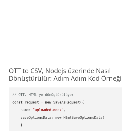
OTT to CSV, Nodejs üzerinde Nasıl
Dönüştürülür: Adım Adım Kod Örneği
// OTT, HTML'ye dönüştürülüyor
const
 request = 
new
 SaveAsRequest({

name
: 
"uploaded.docx"
,

saveOptionsData
: 
new
 HtmlSaveOptionsData(

    {
