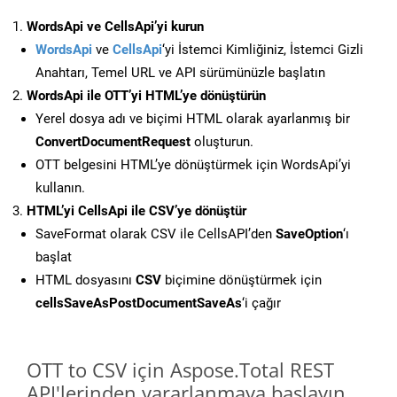
WordsApi ve CellsApi’yi kurun
WordsApi
ve
CellsApi
‘yi İstemci Kimliğiniz, İstemci Gizli
Anahtarı, Temel URL ve API sürümünüzle başlatın
WordsApi ile OTT’yi HTML’ye dönüştürün
Yerel dosya adı ve biçimi HTML olarak ayarlanmış bir
ConvertDocumentRequest
oluşturun.
OTT belgesini HTML’ye dönüştürmek için WordsApi’yi
kullanın.
HTML’yi CellsApi ile CSV’ye dönüştür
SaveFormat olarak CSV ile CellsAPI’den
SaveOption
‘ı
başlat
HTML dosyasını
CSV
biçimine dönüştürmek için
cellsSaveAsPostDocumentSaveAs
‘i çağır
OTT to CSV için Aspose.Total REST
API'lerinden yararlanmaya başlayın