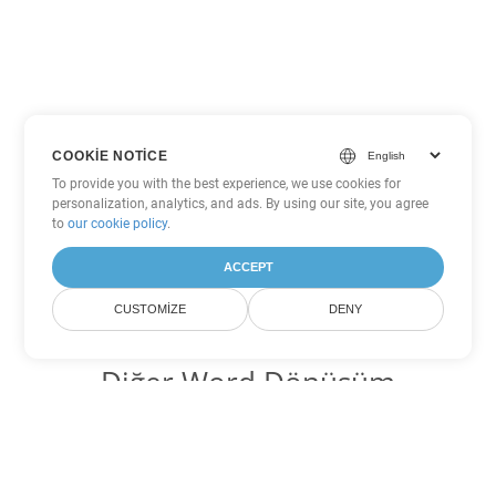
COOKIE NOTICE
To provide you with the best experience, we use cookies for
personalization, analytics, and ads. By using our site, you agree
to
our cookie policy
.
ACCEPT
CUSTOMIZE
DENY
Diğer Word Dönüşüm
Seçenekleri
OTT'yi DOC'ye dönüştür