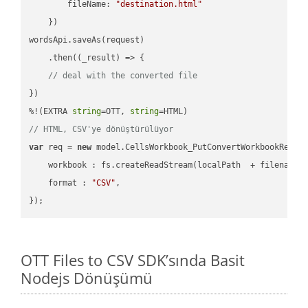
fileName
: 
"destination.html"
    })

wordsApi.saveAs(request)

    .then(
(
_result
) =>
 {

// deal with the converted file
})

%!(EXTRA 
string
=OTT, 
string
// HTML, CSV'ye dönüştürülüyor
var
 req = 
new
 model.CellsWorkbook_PutConvertWorkbookReques
workbook
 : fs.createReadStream(localPath  + filename 
format
 : 
"CSV"
,

OTT Files to CSV SDK’sında Basit
Nodejs Dönüşümü