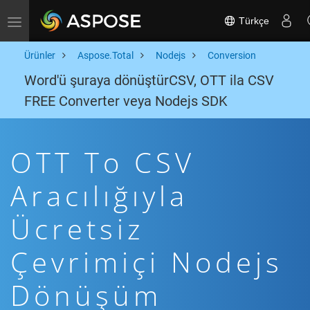
Türkçe
Toggle navigation
Ürünler
Aspose.Total
Nodejs
Conversion
Word'ü şuraya dönüştürCSV, OTT ila CSV
FREE Converter veya Nodejs SDK
OTT To CSV
Aracılığıyla
Ücretsiz
Çevrimiçi Nodejs
Dönüşüm