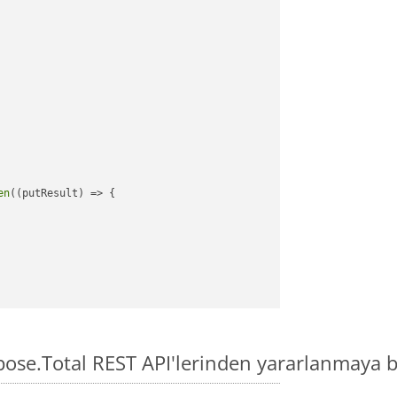
en
((putResult) => {

pose.Total REST API'lerinden yararlanmaya b