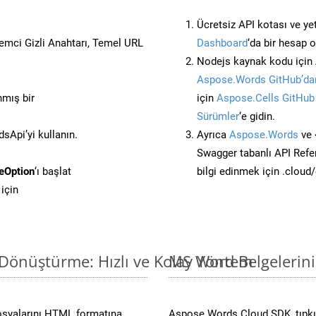
Ücretsiz API kotası ve yet
stemci Gizli Anahtarı, Temel URL
Dashboard
‘da bir hesap 
Nodejs kaynak kodu için 
Aspose.Words GitHub’dan
nmış bir
için
Aspose.Cells GitHub
Sürümler
‘e gidin.
Api’yi kullanın.
Ayrıca
Aspose.Words
ve 
Swagger tabanlı API Refe
eOption
‘ı başlat
bilgi edinmek için .cloud
için
Dönüştürme: Hızlı ve Kolay Yöntem
MS Word Belgelerin
osyalarını HTML formatına
Aspose.Words Cloud SDK, tıpkı 