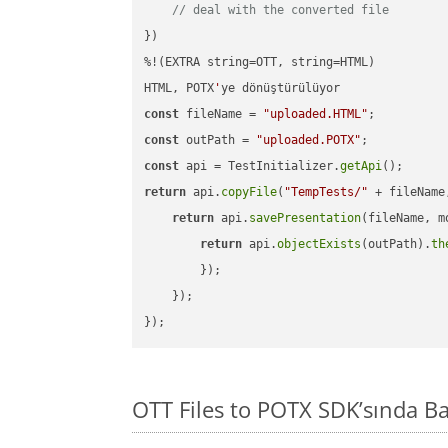
// deal with the converted file
})

%!(EXTRA string=OTT, string=HTML)

HTML, POTX
'
const
 fileName = 
"uploaded.HTML"
const
 outPath = 
"uploaded.POTX"
const
 api = TestInitializer.
getApi
return
 api.
copyFile
(
"TempTests/"
 + fileName
return
 api.
savePresentation
(fileName, m
return
 api.
objectExists
(outPath).
th
        });

    });

OTT Files to POTX SDK’sında 