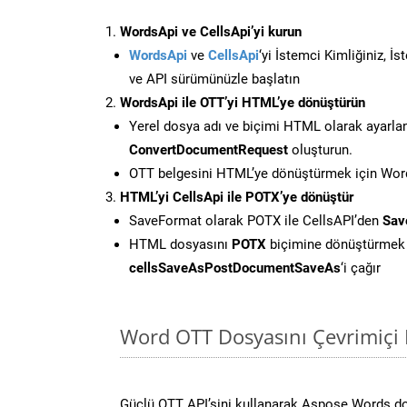
WordsApi ve CellsApi’yi kurun
WordsApi
ve
CellsApi
‘yi İstemci Kimliğiniz, İ
ve API sürümünüzle başlatın
WordsApi ile OTT’yi HTML’ye dönüştürün
Yerel dosya adı ve biçimi HTML olarak ayarla
ConvertDocumentRequest
oluşturun.
OTT belgesini HTML’ye dönüştürmek için Words
HTML’yi CellsApi ile POTX’ye dönüştür
SaveFormat olarak POTX ile CellsAPI’den
Sav
HTML dosyasını
POTX
biçimine dönüştürmek 
cellsSaveAsPostDocumentSaveAs
‘i çağır
Word OTT Dosyasını Çevrimiçi 
Güçlü OTT API’sini kullanarak Aspose.Words d