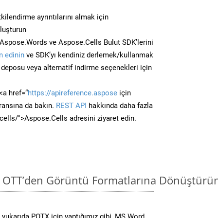
kilendirme ayrıntılarını almak için
oluşturun
Aspose.Words ve Aspose.Cells Bulut SDK’lerini
 edinin
ve SDK’yı kendiniz derlemek/kullanmak
deposu veya alternatif indirme seçenekleri için
<a href=“
https://apireference.aspose
için
ransına da bakın.
REST API
hakkında daha fazla
/cells/">Aspose.Cells adresini ziyaret edin.
i OTT’den Görüntü Formatlarına Dönüştürün
yukarıda POTX için yaptığımız gibi, MS Word