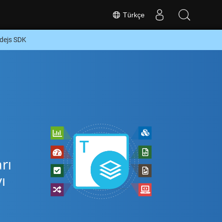
Türkçe
dejs SDK
z
rı
ı