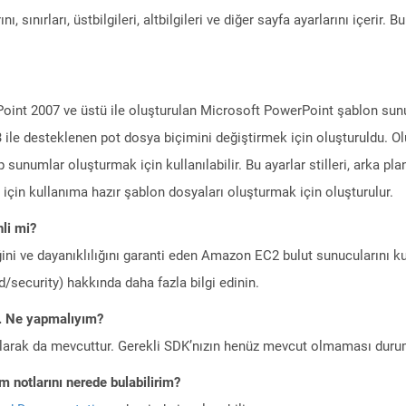
ı, sınırları, üstbilgileri, altbilgileri ve diğer sayfa ayarlarını içerir. 
Point 2007 ve üstü ile oluşturulan Microsoft PowerPoint şablon sunum
le desteklenen pot dosya biçimini değiştirmek için oluşturuldu. Ol
numlar oluşturmak için kullanılabilir. Bu ayarlar stilleri, arka planlar
m için kullanıma hazır şablon dosyaları oluşturmak için oluşturulur.
li mi?
ini ve dayanıklılığını garanti eden Amazon EC2 bulut sunucularını ku
/security) hakkında daha fazla bilgi edinin.
m. Ne yapmalıyım?
larak da mevcuttur. Gerekli SDK’nızın henüz mevcut olmaması duru
 notlarını nerede bulabilirim?