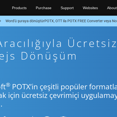
Products
Purchase
Support
Websites
About
Word'ü şuraya dönüştürPOTX, OTT ila POTX FREE Converter veya No
racılığıyla Ücretsi
dejs Dönüşüm
®
ft
POTX’in çeşitli popüler formatla
için ücretsiz çevrimiçi uygulamay
.