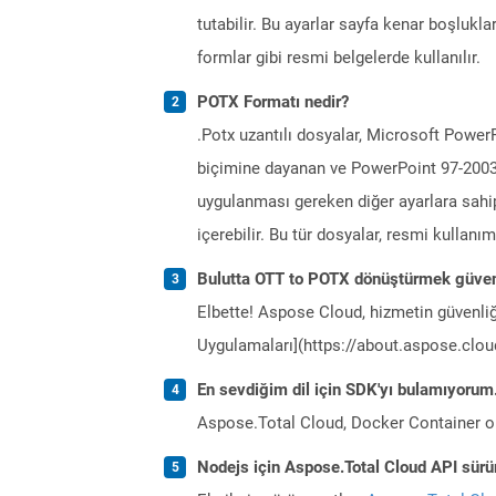
tutabilir. Bu ayarlar sayfa kenar boşlukların
formlar gibi resmi belgelerde kullanılır.
POTX Formatı nedir?
.Potx uzantılı dosyalar, Microsoft Power
biçimine dayanan ve PowerPoint 97-2003 i
uygulanması gereken diğer ayarlara sahip su
içerebilir. Bu tür dosyalar, resmi kullanı
Bulutta OTT to POTX dönüştürmek güven
Elbette! Aspose Cloud, hizmetin güvenliğ
Uygulamaları](https://about.aspose.cloud
En sevdiğim dil için SDK'yı bulamıyoru
Aspose.Total Cloud, Docker Container o
Nodejs için Aspose.Total Cloud API sürüm