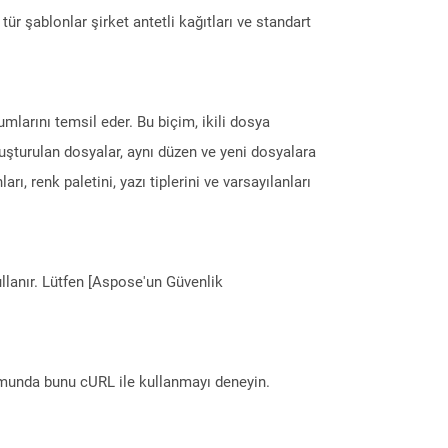
Bu tür şablonlar şirket antetli kağıtları ve standart
larını temsil eder. Bu biçim, ikili dosya
uşturulan dosyalar, aynı düzen ve yeni dosyalara
ı, renk paletini, yazı tiplerini ve varsayılanları
llanır. Lütfen [Aspose'un Güvenlik
munda bunu cURL ile kullanmayı deneyin.