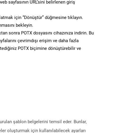
eb sayfasının URL’sini belirlenen giriş
atmak için “Dönüştür” düğmesine tıklayın.
masını bekleyin.
n sonra POTX dosyasını cihazınıza indirin. Bu
yfalarını çevrimdışı erişim ve daha fazla
stediğiniz POTX biçimine dönüştürebilir ve
ulan şablon belgelerini temsil eder. Bunlar,
er oluşturmak için kullanılabilecek ayarları