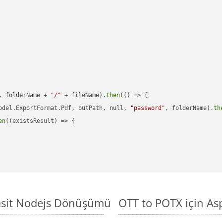
, folderName + 
"/"
 + fileName).
then
(() => {

odel.ExportFormat.Pdf, outPath, null, 
"password"
, folderName).
th
en
((existsResult) => {

Basit Nodejs Dönüşümü
OTT to POTX için As