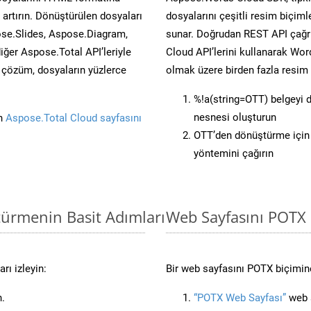
artırın. Dönüştürülen dosyaları
dosyalarını çeşitli resim biçim
se.Slides, Aspose.Diagram,
sunar. Doğrudan REST API çağrı
er Aspose.Total API’leriyle
Cloud API’lerini kullanarak Wor
ü çözüm, dosyaların yüzlerce
olmak üzere birden fazla resim 
%!a(string=OTT) belgeyi
nesnesi oluşturun
in
Aspose.Total Cloud sayfasını
OTT’den dönüştürme için 
yöntemini çağırın
türmenin Basit Adımları
Web Sayfasını POTX
rı izleyin:
Bir web sayfasını POTX biçimine
n.
“POTX Web Sayfası”
web s