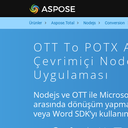
Ürünler
Aspose.Total
Nodejs
Conversion
OTT To POTX A
Çevrimiçi No
Uygulaması
Nodejs ve OTT ile Microso
arasında dönüşüm yapmak 
veya Word SDK’yı kullanın