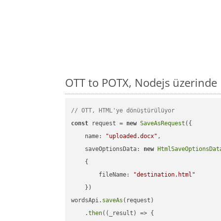
OTT to POTX, Nodejs üzerinde
// OTT, HTML'ye dönüştürülüyor
const
 request = 
new
SaveAsRequest
({

    name: 
"uploaded.docx"
,

    saveOptionsData: 
new
HtmlSaveOptionsDat
    {

        fileName: 
"destination.html"
    })

wordsApi.
saveAs
(request)

    .
then
((_result) => {
