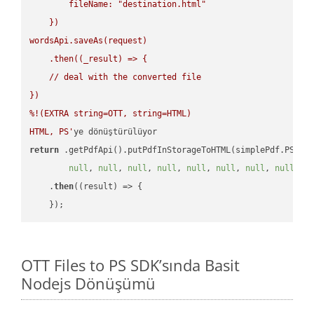
        fileName: "destination.html"

    })

wordsApi.saveAs(request)

    .then((_result) => {

    // deal with the converted file

})

%!(EXTRA string=OTT, string=HTML)

HTML, PS'
return
 .getPdfApi().putPdfInStorageToHTML(simplePdf.PS, o
null
, 
null
, 
null
, 
null
, 
null
, 
null
, 
null
, 
null
, 
n
    .
then
(
(result)
 =>
 {

OTT Files to PS SDK’sında Basit
Nodejs Dönüşümü