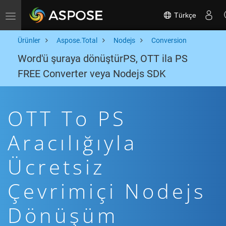
Türkçe
Toggle navigation
Ürünler
Aspose.Total
Nodejs
Conversion
Word'ü şuraya dönüştürPS, OTT ila PS
FREE Converter veya Nodejs SDK
OTT To PS
Aracılığıyla
Ücretsiz
Çevrimiçi Nodejs
Dönüşüm