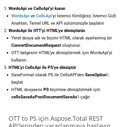
WordsApi ve CellsApi’yi kurun
WordsApi
ve
CellsApi
‘yi İstemci Kimliğiniz, İstemci Gizli
Anahtarı, Temel URL ve API sürümünüzle başlatın
WordsApi ile OTT’yi HTML’ye dönüştürün
Yerel dosya adı ve biçimi HTML olarak ayarlanmış bir
ConvertDocumentRequest
oluşturun.
OTT belgesini HTML’ye dönüştürmek için WordsApi’yi
kullanın.
HTML’yi CellsApi ile PS’ye dönüştür
SaveFormat olarak PS ile CellsAPI’den
SaveOption
‘ı
başlat
HTML dosyasını
PS
biçimine dönüştürmek için
cellsSaveAsPostDocumentSaveAs
‘i çağır
OTT to PS için Aspose.Total REST
API'lerinden yararlanmaya başlayın