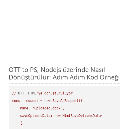
OTT to PS, Nodejs üzerinde Nasıl
Dönüştürülür: Adım Adım Kod Örneği
//
 OTT, HTML
'ye dönüştürülüyor

const request = new SaveAsRequest({

    name: "uploaded.docx",

    saveOptionsData: new HtmlSaveOptionsData(

    {
