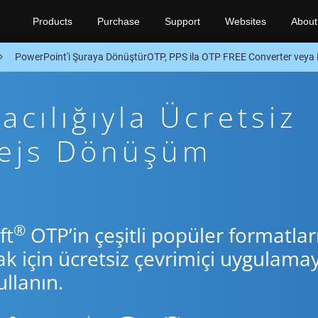
Products
Purchase
Support
Websites
About
PowerPoint'i Şuraya DönüştürOTP, PPS ila OTP FREE Converter veya
cılığıyla Ücretsiz
dejs Dönüşüm
®
ft
OTP’in çeşitli popüler formatlar
için ücretsiz çevrimiçi uygulamay
llanın.