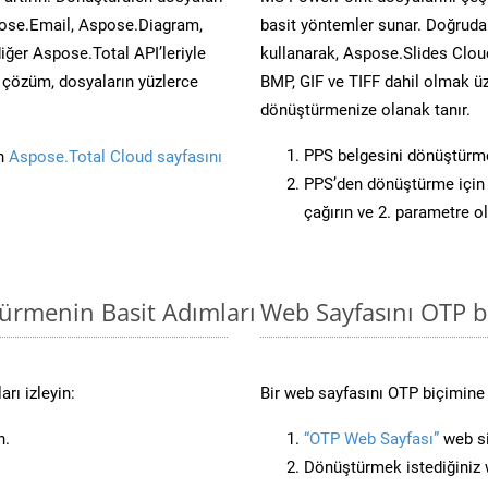
ose.Email, Aspose.Diagram,
basit yöntemler sunar. Doğrudan
er Aspose.Total API’leriyle
kullanarak, Aspose.Slides Cloud
ü çözüm, dosyaların yüzlerce
BMP, GIF ve TIFF dahil olmak üz
dönüştürmenize olanak tanır.
PPS belgesini dönüştürm
in
Aspose.Total Cloud sayfasını
PPS’den dönüştürme için 
çağırın ve 2. parametre o
türmenin Basit Adımları
Web Sayfasını OTP 
rı izleyin:
Bir web sayfasını OTP biçimine 
n.
“OTP Web Sayfası”
web si
Dönüştürmek istediğiniz w