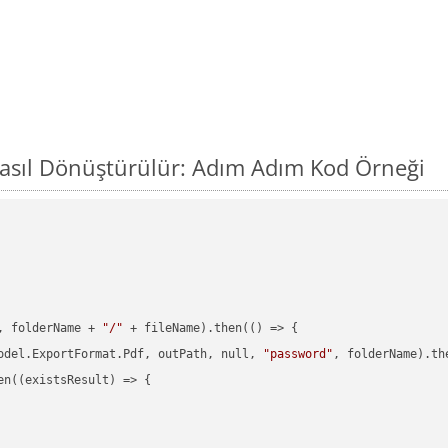
Nasıl Dönüştürülür: Adım Adım Kod Örneği
, folderName + 
"/"
 + fileName).then(() => {

odel.ExportFormat.Pdf, outPath, null, 
"password"
, folderName).th
en((existsResult) => {
