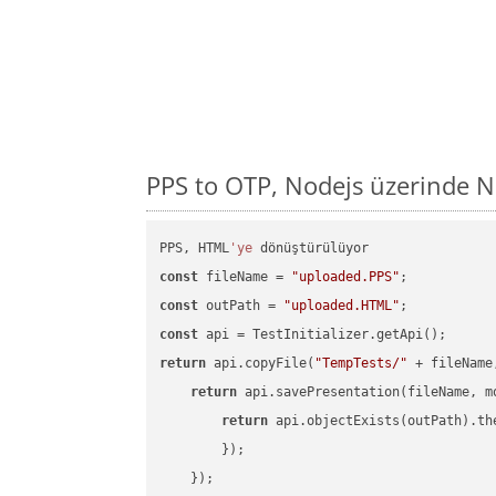
PPS to OTP, Nodejs üzerinde 
PPS, HTML
'ye
const
 fileName = 
"uploaded.PPS"
const
 outPath = 
"uploaded.HTML"
const
return
 api.copyFile(
"TempTests/"
 + fileName
return
 api.savePresentation(fileName, m
return
 api.objectExists(outPath).th
        });

    });
