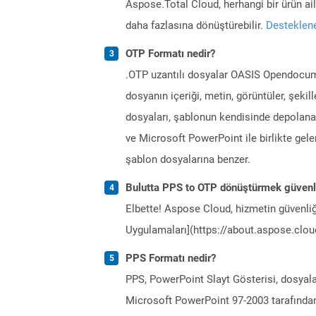
Aspose.Total Cloud, herhangi bir ürün a
daha fazlasına dönüştürebilir.
Desteklene
OTP Formatı nedir?
.OTP uzantılı dosyalar OASIS Opendocume
dosyanın içeriği, metin, görüntüler, şekill
dosyaları, şablonun kendisinde depolanan 
ve Microsoft PowerPoint ile birlikte gele
şablon dosyalarına benzer.
Bulutta PPS to OTP dönüştürmek güvenl
Elbette! Aspose Cloud, hizmetin güvenliğ
Uygulamaları](https://about.aspose.cloud
PPS Formatı nedir?
PPS, PowerPoint Slayt Gösterisi, dosyal
Microsoft PowerPoint 97-2003 tarafında