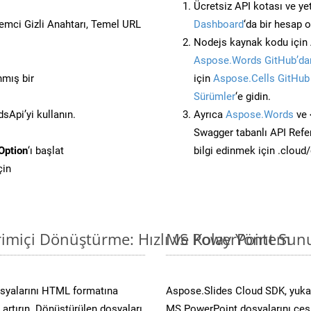
Ücretsiz API kotası ve yet
stemci Gizli Anahtarı, Temel URL
Dashboard
‘da bir hesap 
Nodejs kaynak kodu için 
Aspose.Words GitHub’dan
nmış bir
için
Aspose.Cells GitHub
Sürümler
‘e gidin.
Api’yi kullanın.
Ayrıca
Aspose.Words
ve 
Swagger tabanlı API Refe
Option
‘ı başlat
bilgi edinmek için .cloud
çin
imiçi Dönüştürme: Hızlı ve Kolay Yöntem
MS PowerPoint Sunu
osyalarını HTML formatına
Aspose.Slides Cloud SDK, yukar
artırın. Dönüştürülen dosyaları
MS PowerPoint dosyalarını çeşit