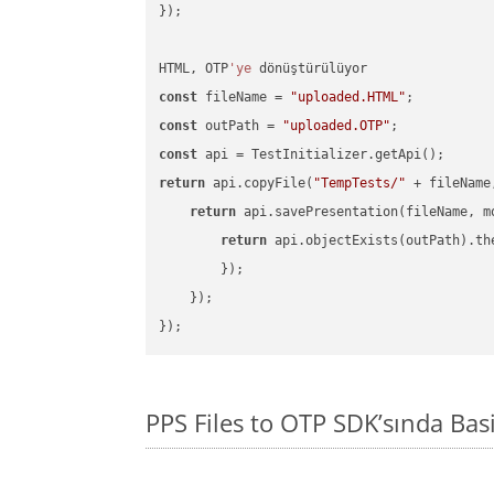
});

HTML, OTP
'ye
const
 fileName = 
"uploaded.HTML"
const
 outPath = 
"uploaded.OTP"
const
return
 api.copyFile(
"TempTests/"
 + fileName
return
 api.savePresentation(fileName, m
return
 api.objectExists(outPath).th
        });

    });

PPS Files to OTP SDK’sında B