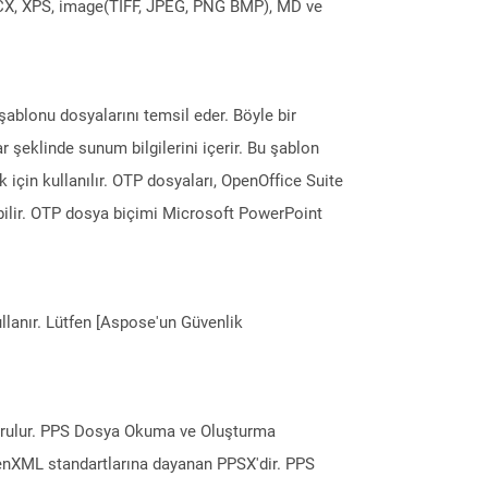
DOCX, XPS, image(TIFF, JPEG, PNG BMP), MD ve
blonu dosyalarını temsil eder. Böyle bir
lar şeklinde sunum bilgilerini içerir. Bu şablon
 için kullanılır. OTP dosyaları, OpenOffice Suite
ebilir. OTP dosya biçimi Microsoft PowerPoint
llanır. Lütfen [Aspose'un Güvenlik
turulur. PPS Dosya Okuma ve Oluşturma
enXML standartlarına dayanan PPSX'dir. PPS