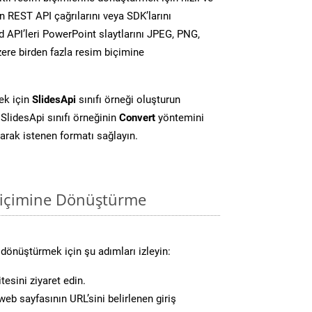
 REST API çağrılarını veya SDK’larını
 API’leri PowerPoint slaytlarını JPEG, PNG,
ere birden fazla resim biçimine
ek için
SlidesApi
sınıfı örneği oluşturun
SlidesApi sınıfı örneğinin
Convert
yöntemini
larak istenen formatı sağlayın.
biçimine Dönüştürme
dönüştürmek için şu adımları izleyin:
tesini ziyaret edin.
eb sayfasının URL’sini belirlenen giriş