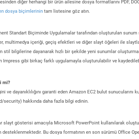
ilesinden diğer herhangi bir ürün ailesine dosya formatlarını PDF, 
n dosya biçimlerinin
tam listesine göz atın.
nt Standart Biçiminde Uygulamalar tarafından oluşturulan sunum şa
er, multimedya içeriği, geçiş efektleri ve diğer slayt öğeleri ile slayt
stil bilgilerine dayanarak hızlı bir şekilde yeni sunumlar oluşturmak
n Impress gibi birkaç farklı uygulamayla oluşturulabilir ve kaydedil
i mi?
ini ve dayanıklılığını garanti eden Amazon EC2 bulut sunucularını ku
/security) hakkında daha fazla bilgi edinin.
ar slayt gösterisi amacıyla Microsoft PowerPoint kullanılarak oluş
n desteklenmektedir. Bu dosya formatının en son sürümü Office Op