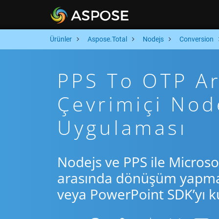
Ürünler
Aspose.Total
Nodejs
Conversion
PPS To OTP Ara
Çevrimiçi No
Uygulaması
Nodejs ve PPS ile Microso
arasında dönüşüm yapmak 
veya PowerPoint SDK’yı ku