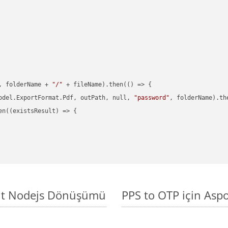
, folderName + 
"/"
 + fileName).then(() => {

odel.ExportFormat.Pdf, outPath, null, 
"password"
, folderName).th
en((existsResult) => {

asit Nodejs Dönüşümü
PPS to OTP için Asp