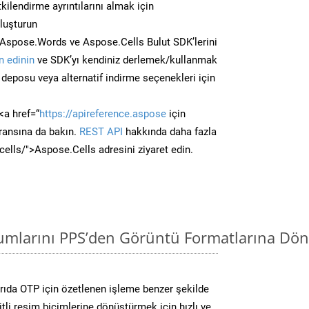
kilendirme ayrıntılarını almak için
oluşturun
Aspose.Words ve Aspose.Cells Bulut SDK’lerini
 edinin
ve SDK’yı kendiniz derlemek/kullanmak
deposu veya alternatif indirme seçenekleri için
<a href=“
https://apireference.aspose
için
ransına da bakın.
REST API
hakkında daha fazla
/cells/">Aspose.Cells adresini ziyaret edin.
mlarını PPS’den Görüntü Formatlarına Dön
ıda OTP için özetlenen işleme benzer şekilde
li resim biçimlerine dönüştürmek için hızlı ve