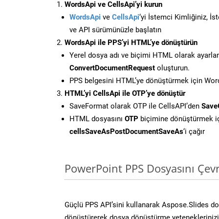
WordsApi ve CellsApi’yi kurun
WordsApi
ve
CellsApi
‘yi İstemci Kimliğiniz, İ
ve API sürümünüzle başlatın
WordsApi ile PPS’yi HTML’ye dönüştürün
Yerel dosya adı ve biçimi HTML olarak ayarla
ConvertDocumentRequest
oluşturun.
PPS belgesini HTML’ye dönüştürmek için Words
HTML’yi CellsApi ile OTP’ye dönüştür
SaveFormat olarak OTP ile CellsAPI’den
Save
HTML dosyasını
OTP
biçimine dönüştürmek i
cellsSaveAsPostDocumentSaveAs
‘i çağır
PowerPoint PPS Dosyasını Çevr
Güçlü PPS API’sini kullanarak Aspose.Slides d
dönüştürerek dosya dönüştürme yeteneklerinizi 