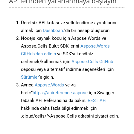
API'lerinden yararlanmaya başlayın
Ücretsiz API kotası ve yetkilendirme ayrıntılarını
almak için
Dashboard
‘da bir hesap oluşturun
Nodejs kaynak kodu için Aspose.Words ve
Aspose.Cells Bulut SDK’lerini
Aspose.Words
GitHub’dan edinin
ve SDK’yı kendiniz
derlemek/kullanmak için
Aspose.Cells GitHub
deposu veya alternatif indirme seçenekleri için
Sürümler
‘e gidin.
Ayrıca
Aspose.Words
ve <a
href=“
https://apireference.aspose
için Swagger
tabanlı API Referansına da bakın.
REST API
hakkında daha fazla bilgi edinmek için
.cloud/cells/">Aspose.Cells adresini ziyaret edin.