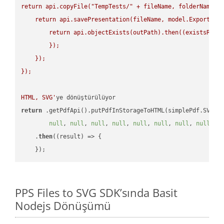
return api.copyFile("TempTests/" + fileName, folderName + 
    return api.savePresentation(fileName, model.ExportForm
        return api.objectExists(outPath).then((existsResul
        });

    });

});

HTML, SVG'
return
 .getPdfApi().putPdfInStorageToHTML(simplePdf.SVG, 
null
, 
null
, 
null
, 
null
, 
null
, 
null
, 
null
, 
null
, 
n
    .
then
(
(result)
 =>
 {

PPS Files to SVG SDK’sında Basit
Nodejs Dönüşümü