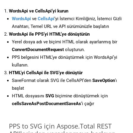
WordsApi ve CellsApi’yi kurun
WordsApi
ve
CellsApi
‘yi İstemci Kimliğiniz, İstemci Gizli
Anahtarı, Temel URL ve API sürümünüzle başlatın
WordsApi ile PPS’yi HTML’ye dönüştürün
Yerel dosya adı ve biçimi HTML olarak ayarlanmış bir
ConvertDocumentRequest
oluşturun.
PPS belgesini HTML’ye dönüştürmek için WordsApi’yi
kullanın.
HTML’yi CellsApi ile SVG’ye dönüştür
SaveFormat olarak SVG ile CellsAPI’den
SaveOption
‘ı
başlat
HTML dosyasını
SVG
biçimine dönüştürmek için
cellsSaveAsPostDocumentSaveAs
‘i çağır
PPS to SVG için Aspose.Total REST