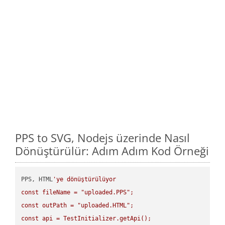
PPS to SVG, Nodejs üzerinde Nasıl
Dönüştürülür: Adım Adım Kod Örneği
PPS, HTML
'ye dönüştürülüyor

const fileName = "uploaded.PPS";

const outPath = "uploaded.HTML";

const api = TestInitializer.getApi();
