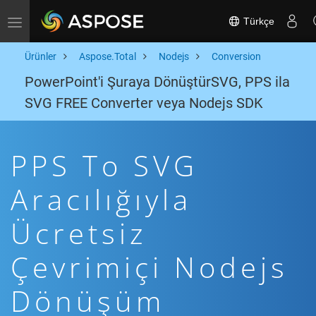
Türkçe
Toggle navigation
Ürünler
Aspose.Total
Nodejs
Conversion
PowerPoint'i Şuraya DönüştürSVG, PPS ila
SVG FREE Converter veya Nodejs SDK
PPS To SVG
Aracılığıyla
Ücretsiz
Çevrimiçi Nodejs
Dönüşüm