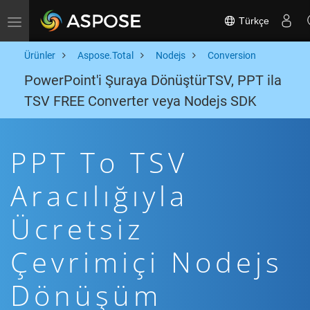
Türkçe
Toggle navigation
Ürünler
Aspose.Total
Nodejs
Conversion
PowerPoint'i Şuraya DönüştürTSV, PPT ila
TSV FREE Converter veya Nodejs SDK
PPT To TSV
Aracılığıyla
Ücretsiz
Çevrimiçi Nodejs
Dönüşüm