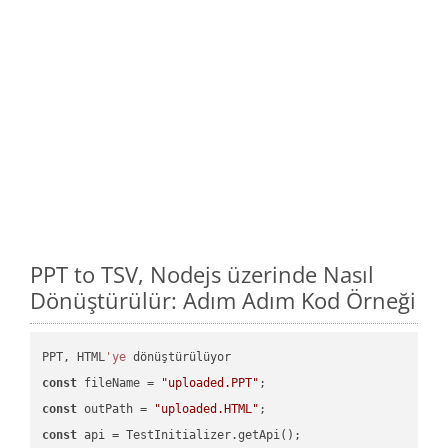
PPT to TSV, Nodejs üzerinde Nasıl
Dönüştürülür: Adım Adım Kod Örneği
PPT, HTML
'ye
const
 fileName = 
"uploaded.PPT"
const
 outPath = 
"uploaded.HTML"
const