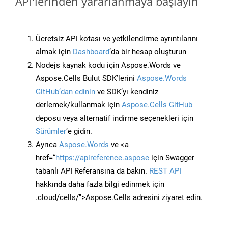
API'lerinden yararlanmaya başlayın
Ücretsiz API kotası ve yetkilendirme ayrıntılarını
almak için
Dashboard
‘da bir hesap oluşturun
Nodejs kaynak kodu için Aspose.Words ve
Aspose.Cells Bulut SDK’lerini
Aspose.Words
GitHub’dan edinin
ve SDK’yı kendiniz
derlemek/kullanmak için
Aspose.Cells GitHub
deposu veya alternatif indirme seçenekleri için
Sürümler
‘e gidin.
Ayrıca
Aspose.Words
ve <a
href=“
https://apireference.aspose
için Swagger
tabanlı API Referansına da bakın.
REST API
hakkında daha fazla bilgi edinmek için
.cloud/cells/">Aspose.Cells adresini ziyaret edin.