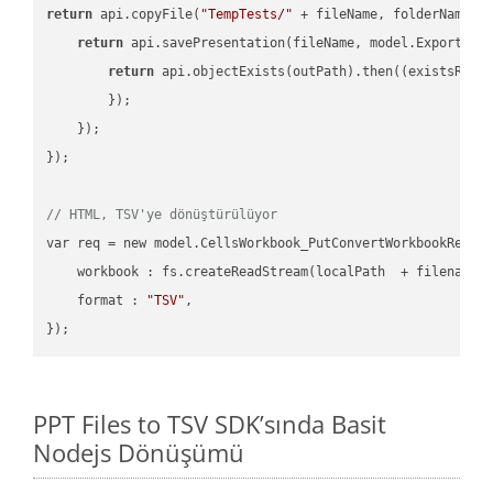
return
 api.copyFile(
"TempTests/"
 + fileName, folderName +
return
 api.savePresentation(fileName, model.ExportFor
return
 api.objectExists(outPath).then((existsResul
        });

    });

});

// HTML, TSV'ye dönüştürülüyor
var req = new model.CellsWorkbook_PutConvertWorkbookReques
    workbook : fs.createReadStream(localPath  + filename 
    format : 
"TSV"
,

PPT Files to TSV SDK’sında Basit
Nodejs Dönüşümü