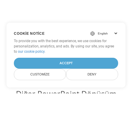
COOKIE NOTICE
To provide you with the best experience, we use cookies for
personalization, analytics, and ads. By using our site, you agree
to
our cookie policy
.
ACCEPT
CUSTOMIZE
DENY
Diğer PowerPoint Dönüşüm
Seçenekleri
PPT'yi DOC'ye dönüştür
DOC:
Microsoft Word Binary Format