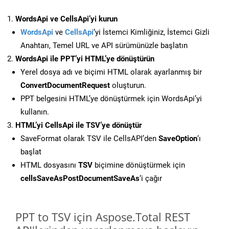
WordsApi ve CellsApi’yi kurun
WordsApi
ve
CellsApi
‘yi İstemci Kimliğiniz, İstemci Gizli
Anahtarı, Temel URL ve API sürümünüzle başlatın
WordsApi ile PPT’yi HTML’ye dönüştürün
Yerel dosya adı ve biçimi HTML olarak ayarlanmış bir
ConvertDocumentRequest
oluşturun.
PPT belgesini HTML’ye dönüştürmek için WordsApi’yi
kullanın.
HTML’yi CellsApi ile TSV’ye dönüştür
SaveFormat olarak TSV ile CellsAPI’den
SaveOption
‘ı
başlat
HTML dosyasını
TSV
biçimine dönüştürmek için
cellsSaveAsPostDocumentSaveAs
‘i çağır
PPT to TSV için Aspose.Total REST