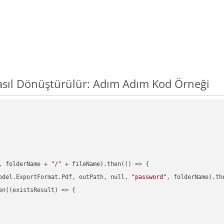
asıl Dönüştürülür: Adım Adım Kod Örneği
, folderName + 
"/"
 + fileName).then(() => {

odel.ExportFormat.Pdf, outPath, null, 
"password"
, folderName).th
en((existsResult) => {
