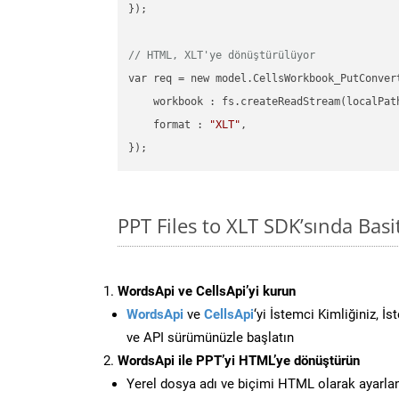
});

// HTML, XLT'ye dönüştürülüyor
var req = new model.CellsWorkbook_PutConvert
    workbook : fs.createReadStream(localPat
    format : 
"XLT"
,

PPT Files to XLT SDK’sında Ba
WordsApi ve CellsApi’yi kurun
WordsApi
ve
CellsApi
‘yi İstemci Kimliğiniz, İ
ve API sürümünüzle başlatın
WordsApi ile PPT’yi HTML’ye dönüştürün
Yerel dosya adı ve biçimi HTML olarak ayarla