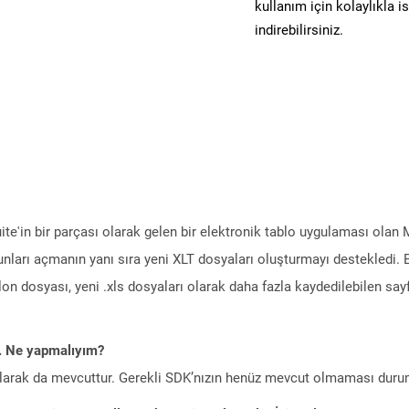
kullanım için kolaylıkla i
indirebilirsiniz.
Suite'in bir parçası olarak gelen bir elektronik tablo uygulaması olan
bunları açmanın yanı sıra yeni XLT dosyaları oluşturmayı destekledi.
blon dosyası, yeni .xls dosyaları olarak daha fazla kaydedilebilen say
m. Ne yapmalıyım?
larak da mevcuttur. Gerekli SDK’nızın henüz mevcut olmaması duru