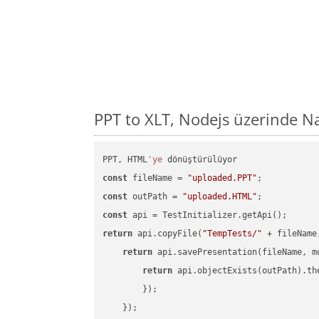
PPT to XLT, Nodejs üzerinde N
PPT, HTML
'ye
const
 fileName = 
"uploaded.PPT"
const
 outPath = 
"uploaded.HTML"
const
return
 api.copyFile(
"TempTests/"
 + fileName
return
 api.savePresentation(fileName, m
return
 api.objectExists(outPath).th
        });

    });
