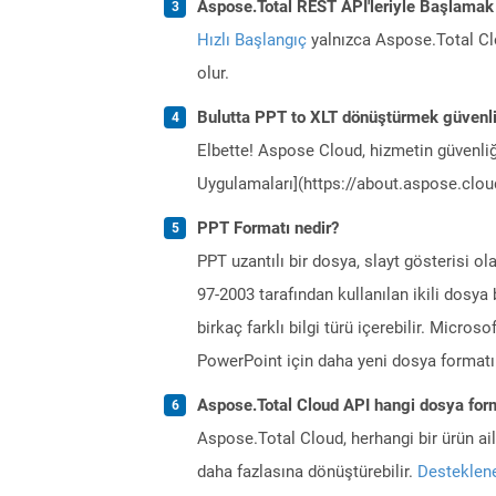
Aspose.Total REST API'leriyle Başlamak
Hızlı Başlangıç
yalnızca Aspose.Total Clo
olur.
Bulutta PPT to XLT dönüştürmek güvenl
Elbette! Aspose Cloud, hizmetin güvenliğ
Uygulamaları](https://about.aspose.cloud
PPT Formatı nedir?
PPT uzantılı bir dosya, slayt gösterisi 
97-2003 tarafından kullanılan ikili dosya
birkaç farklı bilgi türü içerebilir. Micro
PowerPoint için daha yeni dosya formatı 
Aspose.Total Cloud API hangi dosya form
Aspose.Total Cloud, herhangi bir ürün a
daha fazlasına dönüştürebilir.
Desteklene