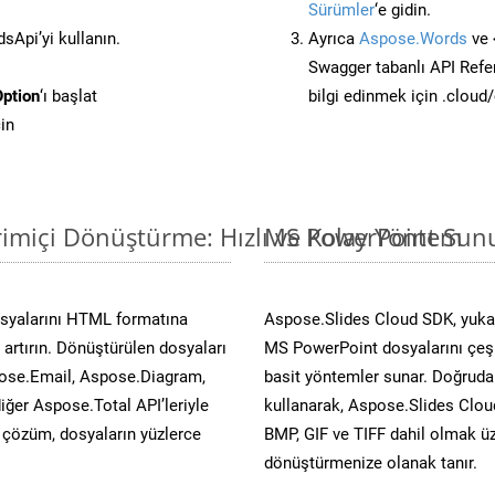
Sürümler
‘e gidin.
Api’yi kullanın.
Ayrıca
Aspose.Words
ve 
Swagger tabanlı API Refe
ption
‘ı başlat
bilgi edinmek için .cloud
in
imiçi Dönüştürme: Hızlı ve Kolay Yöntem
MS PowerPoint Sunu
osyalarını HTML formatına
Aspose.Slides Cloud SDK, yukar
artırın. Dönüştürülen dosyaları
MS PowerPoint dosyalarını çeşit
ose.Email, Aspose.Diagram,
basit yöntemler sunar. Doğrudan
er Aspose.Total API’leriyle
kullanarak, Aspose.Slides Cloud
ü çözüm, dosyaların yüzlerce
BMP, GIF ve TIFF dahil olmak üz
dönüştürmenize olanak tanır.