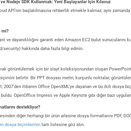
 ve Nodejs SDK Kullanmak: Yeni Başlayanlar İçin Kılavuz
ud API’nin başlatılmasına rehberlik etmekle kalmaz, aynı zamanda g
i mi?
ini ve dayanıklılığını garanti eden Amazon EC2 bulut sunucularını ku
/security) hakkında daha fazla bilgi edinin.
olarak görüntülemek için bir slayt koleksiyonundan oluşan PowerPoi
 biçimini belirtir. Bir PPT dosyası metin, kurşunlu noktalar, görüntül
soft, 2007'den itibaren Office OpenXML'ye dayanan ve bu ikili dosya b
buldu. OpenOffice Impress ve Apple Keynote gibi diğer bazı uygulam
atlarını destekliyor?
ilesinden diğer herhangi bir ürün ailesine dosya formatlarını PDF, 
n dosya biçimlerinin
tam listesine göz atın.