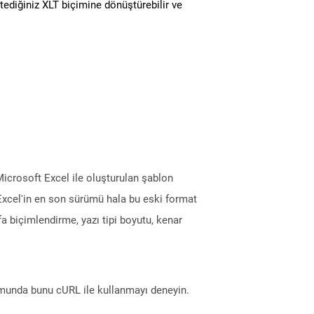
stediğiniz XLT biçimine dönüştürebilir ve
 Microsoft Excel ile oluşturulan şablon
 Excel'in en son sürümü hala bu eski format
fa biçimlendirme, yazı tipi boyutu, kenar
munda bunu cURL ile kullanmayı deneyin.