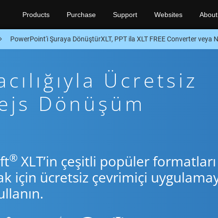
Products
Purchase
Support
Websites
About
PowerPoint'i Şuraya DönüştürXLT, PPT ila XLT FREE Converter veya 
cılığıyla Ücretsiz
dejs Dönüşüm
®
ft
XLT’in çeşitli popüler formatları
için ücretsiz çevrimiçi uygulamay
llanın.