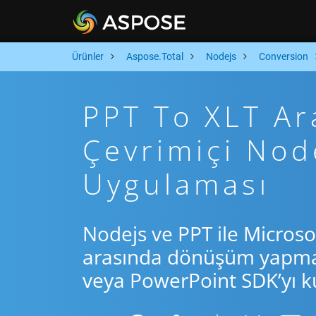
Ürünler
Aspose.Total
Nodejs
Conversion
PPT To XLT Ara
Çevrimiçi No
Uygulaması
Nodejs ve PPT ile Microso
arasında dönüşüm yapmak 
veya PowerPoint SDK’yı ku