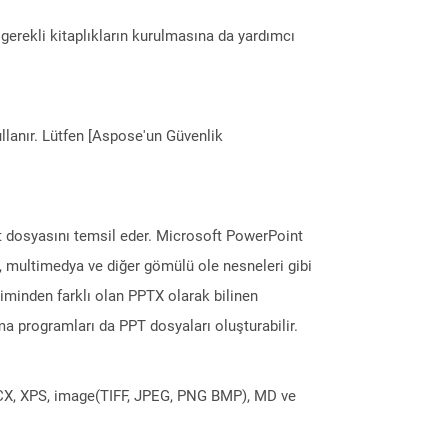
erekli kitaplıkların kurulmasına da yardımcı
llanır. Lütfen [Aspose'un Güvenlik
nt dosyasını temsil eder. Microsoft PowerPoint
er, multimedya ve diğer gömülü ole nesneleri gibi
içiminden farklı olan PPTX olarak bilinen
a programları da PPT dosyaları oluşturabilir.
DOCX, XPS, image(TIFF, JPEG, PNG BMP), MD ve