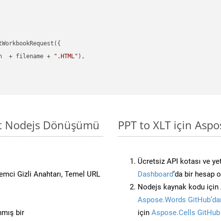
WorkbookRequest({

h  + filename + 
".HTML"
),

sit Nodejs Dönüşümü
PPT to XLT için Aspo
Ücretsiz API kotası ve yet
stemci Gizli Anahtarı, Temel URL
Dashboard
‘da bir hesap 
Nodejs kaynak kodu için 
Aspose.Words GitHub’dan
nmış bir
için
Aspose.Cells GitHub