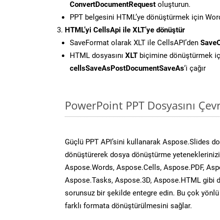
ConvertDocumentRequest
oluşturun.
PPT belgesini HTML’ye dönüştürmek için Words
HTML’yi CellsApi ile XLT’ye dönüştür
SaveFormat olarak XLT ile CellsAPI’den
SaveO
HTML dosyasını
XLT
biçimine dönüştürmek iç
cellsSaveAsPostDocumentSaveAs
‘i çağır
PowerPoint PPT Dosyasını Çevr
Güçlü PPT API’sini kullanarak Aspose.Slides d
dönüştürerek dosya dönüştürme yeteneklerinizi 
Aspose.Words, Aspose.Cells, Aspose.PDF, Asp
Aspose.Tasks, Aspose.3D, Aspose.HTML gibi diğ
sorunsuz bir şekilde entegre edin. Bu çok yönl
farklı formata dönüştürülmesini sağlar.