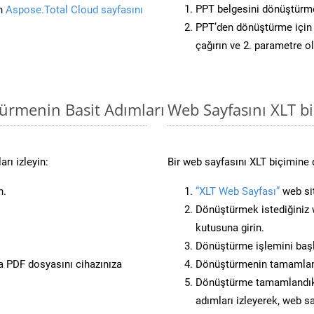
PPT belgesini dönüştürm
in
Aspose.Total Cloud sayfasını
PPT’den dönüştürme için 
çağırın ve 2. parametre o
türmenin Basit Adımları
Web Sayfasını XLT 
rı izleyin:
Bir web sayfasını XLT biçimine 
n.
“XLT Web Sayfası”
web sit
Dönüştürmek istediğiniz w
kutusuna girin.
Dönüştürme işlemini başl
 PDF dosyasını cihazınıza
Dönüştürmenin tamamlan
Dönüştürme tamamlandıkta
adımları izleyerek, web sa