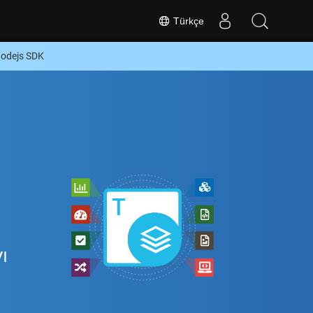
Türkçe
Nodejs SDK
ı