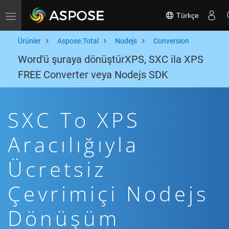
Türkçe
Toggle navigation
Ürünler
Aspose.Total
Nodejs
Conversion
Word'ü şuraya dönüştürXPS, SXC ila XPS
FREE Converter veya Nodejs SDK
SXC To XPS
Aracılığıyla
Ücretsiz
Çevrimiçi Nodejs
Dönüşüm