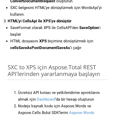
ConvertDocumentRequest
oluşturun.
SXC belgesini HTML’ye dönüştürmek için WordsApi’yi
kullanın.
HTML’yi CellsApi ile XPS’ye dönüştür
SaveFormat olarak XPS ile CellsAPI’den
SaveOption
‘ı
başlat
HTML dosyasını
XPS
biçimine dönüştürmek için
cellsSaveAsPostDocumentSaveAs
‘i çağır
SXC to XPS için Aspose.Total REST
API'lerinden yararlanmaya başlayın
Ücretsiz API kotası ve yetkilendirme ayrıntılarını
almak için
Dashboard
‘da bir hesap oluşturun
Nodejs kaynak kodu için Aspose.Words ve
Aspose.Cells Bulut SDK’lerini
Aspose.Words