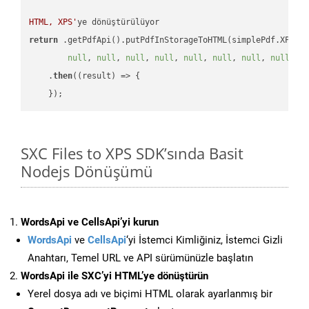
HTML, XPS'
return
 .getPdfApi().putPdfInStorageToHTML(simplePdf.XPS, 
null
, 
null
, 
null
, 
null
, 
null
, 
null
, 
null
, 
null
, 
n
    .
then
(
(result)
 =>
 {

SXC Files to XPS SDK’sında Basit
Nodejs Dönüşümü
WordsApi ve CellsApi’yi kurun
WordsApi
ve
CellsApi
‘yi İstemci Kimliğiniz, İstemci Gizli
Anahtarı, Temel URL ve API sürümünüzle başlatın
WordsApi ile SXC’yi HTML’ye dönüştürün
Yerel dosya adı ve biçimi HTML olarak ayarlanmış bir