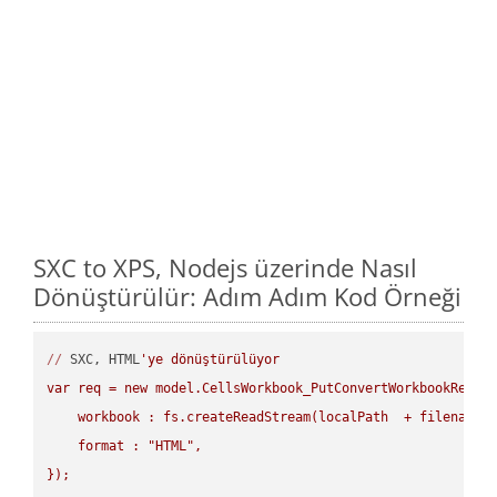
SXC to XPS, Nodejs üzerinde Nasıl
Dönüştürülür: Adım Adım Kod Örneği
//
 SXC, HTML
'ye dönüştürülüyor

var req = new model.CellsWorkbook_PutConvertWorkbookReques
    workbook : fs.createReadStream(localPath  + filename +
    format : "HTML",

});
