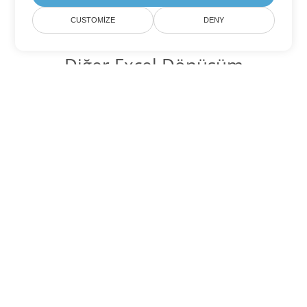
CUSTOMIZE
DENY
Diğer Excel Dönüşüm
Seçenekleri
SXC'yi DOC'ye dönüştür
DOC:
Microsoft Word Binary Format
SXC'yi DOT'ye dönüştür
DOT:
Microsoft Word Template Files
SXC'yi DOCX'ye dönüştür
DOCX:
Office 2007+ Word Document
SXC'yi DOCM'ye dönüştür
DOCM:
Microsoft Word 2007 Marco File