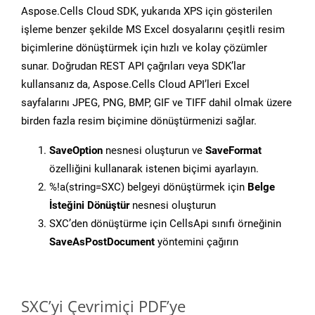
Aspose.Cells Cloud SDK, yukarıda XPS için gösterilen
işleme benzer şekilde MS Excel dosyalarını çeşitli resim
biçimlerine dönüştürmek için hızlı ve kolay çözümler
sunar. Doğrudan REST API çağrıları veya SDK’lar
kullansanız da, Aspose.Cells Cloud API’leri Excel
sayfalarını JPEG, PNG, BMP, GIF ve TIFF dahil olmak üzere
birden fazla resim biçimine dönüştürmenizi sağlar.
SaveOption
nesnesi oluşturun ve
SaveFormat
özelliğini kullanarak istenen biçimi ayarlayın.
%!a(string=SXC) belgeyi dönüştürmek için
Belge
İsteğini Dönüştür
nesnesi oluşturun
SXC’den dönüştürme için CellsApi sınıfı örneğinin
SaveAsPostDocument
yöntemini çağırın
SXC’yi Çevrimiçi PDF’ye