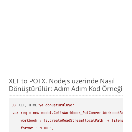
XLT to POTX, Nodejs üzerinde Nasıl
Dönüştürülür: Adım Adım Kod Örneği
//
 XLT, HTML
'ye dönüştürülüyor

var req = new model.CellsWorkbook_PutConvertWorkbookReques
    workbook : fs.createReadStream(localPath  + filename +
    format : "HTML",
