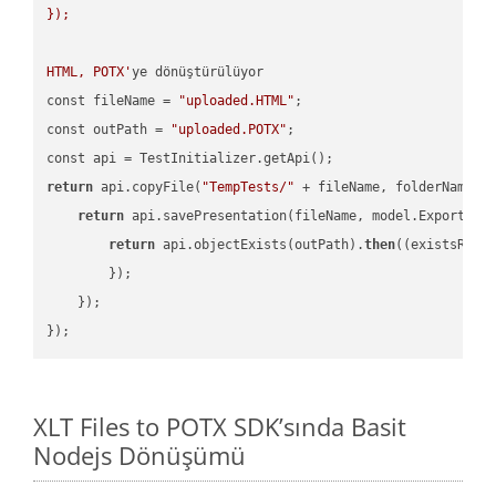
});

HTML, POTX'
ye dönüştürülüyor

const fileName = 
"uploaded.HTML"
;

const outPath = 
"uploaded.POTX"
;

return
 api.copyFile(
"TempTests/"
 + fileName, folderName +
return
 api.savePresentation(fileName, model.ExportFor
return
 api.objectExists(outPath).
then
(
(existsResu
        });

    });

XLT Files to POTX SDK’sında Basit
Nodejs Dönüşümü