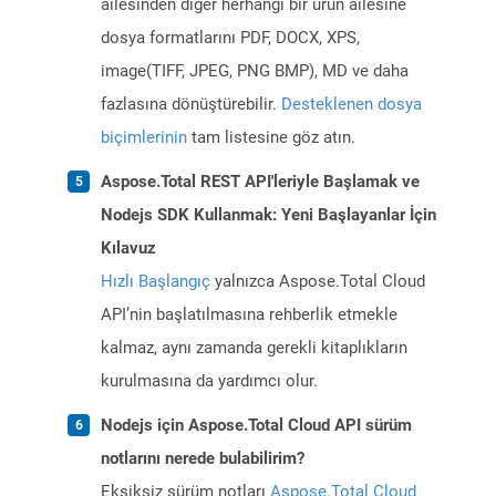
ailesinden diğer herhangi bir ürün ailesine
dosya formatlarını PDF, DOCX, XPS,
image(TIFF, JPEG, PNG BMP), MD ve daha
fazlasına dönüştürebilir.
Desteklenen dosya
biçimlerinin
tam listesine göz atın.
Aspose.Total REST API'leriyle Başlamak ve
Nodejs SDK Kullanmak: Yeni Başlayanlar İçin
Kılavuz
Hızlı Başlangıç
yalnızca Aspose.Total Cloud
API’nin başlatılmasına rehberlik etmekle
kalmaz, aynı zamanda gerekli kitaplıkların
kurulmasına da yardımcı olur.
Nodejs için Aspose.Total Cloud API sürüm
notlarını nerede bulabilirim?
Eksiksiz sürüm notları
Aspose.Total Cloud