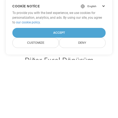
COOKIE NOTICE
To provide you with the best experience, we use cookies for
personalization, analytics, and ads. By using our site, you agree
to
our cookie policy
.
ACCEPT
CUSTOMIZE
DENY
Diğer Excel Dönüşüm
Seçenekleri
XLT'yi DOC'ye dönüştür
DOC:
Microsoft Word Binary Format
XLT'yi DOT'ye dönüştür
DOT:
Microsoft Word Template Files