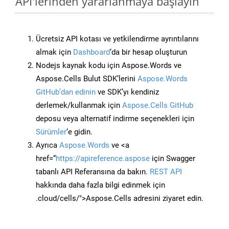
API'lerinden yararlanmaya başlayın
Ücretsiz API kotası ve yetkilendirme ayrıntılarını
almak için
Dashboard
‘da bir hesap oluşturun
Nodejs kaynak kodu için Aspose.Words ve
Aspose.Cells Bulut SDK’lerini
Aspose.Words
GitHub’dan edinin
ve SDK’yı kendiniz
derlemek/kullanmak için
Aspose.Cells GitHub
deposu veya alternatif indirme seçenekleri için
Sürümler
‘e gidin.
Ayrıca
Aspose.Words
ve <a
href=“
https://apireference.aspose
için Swagger
tabanlı API Referansına da bakın.
REST API
hakkında daha fazla bilgi edinmek için
.cloud/cells/">Aspose.Cells adresini ziyaret edin.