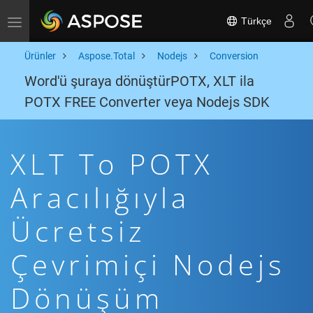
Türkçe
Toggle navigation
Ürünler
Aspose.Total
Nodejs
Conversion
Word'ü şuraya dönüştürPOTX, XLT ila
POTX FREE Converter veya Nodejs SDK
XLT To POTX
Aracılığıyla
Ücretsiz
Çevrimiçi Nodejs
Dönüşüm