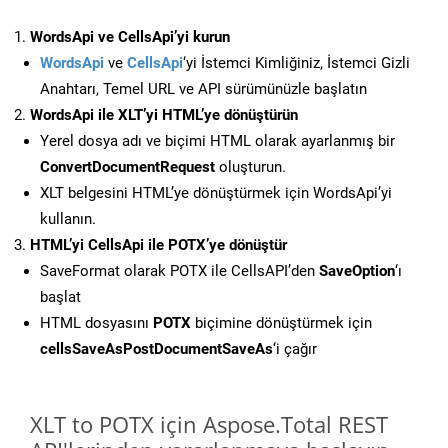
WordsApi ve CellsApi’yi kurun
WordsApi
ve
CellsApi
‘yi İstemci Kimliğiniz, İstemci Gizli
Anahtarı, Temel URL ve API sürümünüzle başlatın
WordsApi ile XLT’yi HTML’ye dönüştürün
Yerel dosya adı ve biçimi HTML olarak ayarlanmış bir
ConvertDocumentRequest
oluşturun.
XLT belgesini HTML’ye dönüştürmek için WordsApi’yi
kullanın.
HTML’yi CellsApi ile POTX’ye dönüştür
SaveFormat olarak POTX ile CellsAPI’den
SaveOption
‘ı
başlat
HTML dosyasını
POTX
biçimine dönüştürmek için
cellsSaveAsPostDocumentSaveAs
‘i çağır
XLT to POTX için Aspose.Total REST