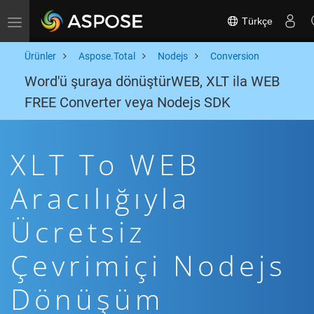
Türkçe
Toggle navigation
Ürünler
Aspose.Total
Nodejs
Conversion
Word'ü şuraya dönüştürWEB, XLT ila WEB
FREE Converter veya Nodejs SDK
XLT To WEB
Aracılığıyla
Ücretsiz
Çevrimiçi Nodejs
Dönüşüm