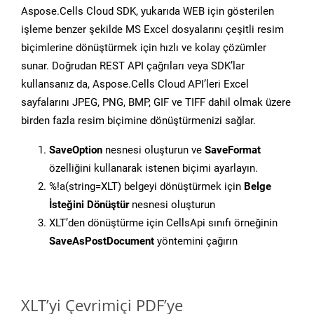
Aspose.Cells Cloud SDK, yukarıda WEB için gösterilen
işleme benzer şekilde MS Excel dosyalarını çeşitli resim
biçimlerine dönüştürmek için hızlı ve kolay çözümler
sunar. Doğrudan REST API çağrıları veya SDK’lar
kullansanız da, Aspose.Cells Cloud API’leri Excel
sayfalarını JPEG, PNG, BMP, GIF ve TIFF dahil olmak üzere
birden fazla resim biçimine dönüştürmenizi sağlar.
SaveOption
nesnesi oluşturun ve
SaveFormat
özelliğini kullanarak istenen biçimi ayarlayın.
%!a(string=XLT) belgeyi dönüştürmek için
Belge
İsteğini Dönüştür
nesnesi oluşturun
XLT’den dönüştürme için CellsApi sınıfı örneğinin
SaveAsPostDocument
yöntemini çağırın
XLT’yi Çevrimiçi PDF’ye