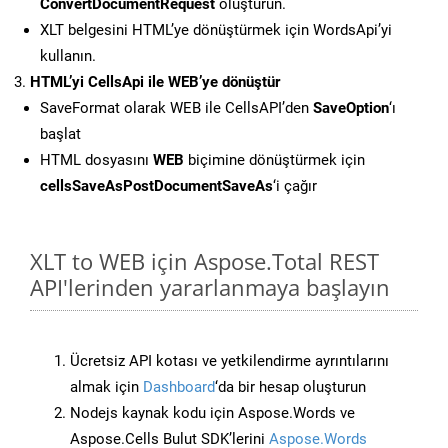
ConvertDocumentRequest
oluşturun.
XLT belgesini HTML’ye dönüştürmek için WordsApi’yi
kullanın.
HTML’yi CellsApi ile WEB’ye dönüştür
SaveFormat olarak WEB ile CellsAPI’den
SaveOption
‘ı
başlat
HTML dosyasını
WEB
biçimine dönüştürmek için
cellsSaveAsPostDocumentSaveAs
‘i çağır
XLT to WEB için Aspose.Total REST
API'lerinden yararlanmaya başlayın
Ücretsiz API kotası ve yetkilendirme ayrıntılarını
almak için
Dashboard
‘da bir hesap oluşturun
Nodejs kaynak kodu için Aspose.Words ve
Aspose.Cells Bulut SDK’lerini
Aspose.Words