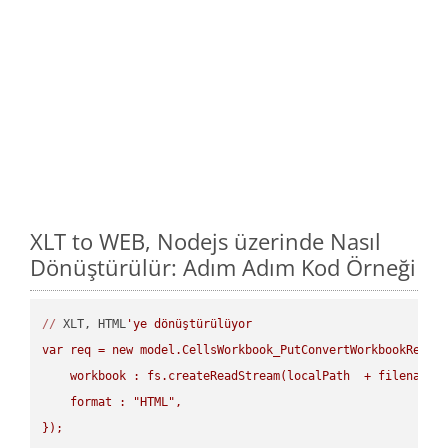
XLT to WEB, Nodejs üzerinde Nasıl
Dönüştürülür: Adım Adım Kod Örneği
//
 XLT, HTML
'ye dönüştürülüyor

var req = new model.CellsWorkbook_PutConvertWorkbookReques
    workbook : fs.createReadStream(localPath  + filename +
    format : "HTML",

});
