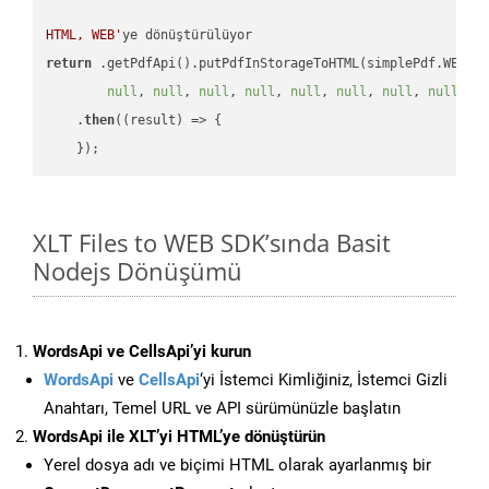
HTML, WEB'
return
 .getPdfApi().putPdfInStorageToHTML(simplePdf.WEB, 
null
, 
null
, 
null
, 
null
, 
null
, 
null
, 
null
, 
null
, 
n
    .
then
(
(result)
 =>
 {

XLT Files to WEB SDK’sında Basit
Nodejs Dönüşümü
WordsApi ve CellsApi’yi kurun
WordsApi
ve
CellsApi
‘yi İstemci Kimliğiniz, İstemci Gizli
Anahtarı, Temel URL ve API sürümünüzle başlatın
WordsApi ile XLT’yi HTML’ye dönüştürün
Yerel dosya adı ve biçimi HTML olarak ayarlanmış bir