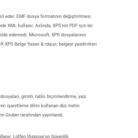
il eder. EMF dosya formatının değiştirilmesi
nde XML kullanır. Aslında, XPS'nin PDF için bir
elde edemedi. Microsoft, XPS dosyalarının
ft XPS Belge Yazarı & rdquo; belgeyi yazdırırken
syaları, girinti, tablo biçimlendirme, yazı
eren işaretleme dilini kullanan düz metin
n Gruber tarafından yayınlandı.
llanır. Lütfen [Aspose'un Güvenlik