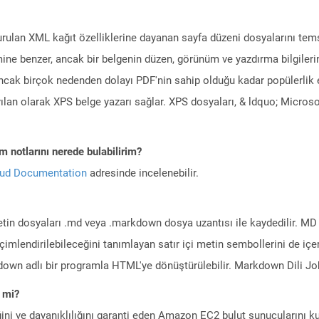
rulan XML kağıt özelliklerine dayanan sayfa düzeni dosyalarını tems
mine benzer, ancak bir belgenin düzen, görünüm ve yazdırma bilgileri
ncak birçok nedenden dolayı PDF'nin sahip olduğu kadar popülerlik 
lan olarak XPS belge yazarı sağlar. XPS dosyaları, & ldquo; Microso
 notlarını nerede bulabilirim?
oud Documentation
adresinde incelenebilir.
in dosyaları .md veya .markdown dosya uzantısı ile kaydedilir. MD do
 biçimlendirilebileceğini tanımlayan satır içi metin sembollerini de iç
down adlı bir programla HTML'ye dönüştürülebilir. Markdown Dili Joh
 mi?
ini ve dayanıklılığını garanti eden Amazon EC2 bulut sunucularını ku