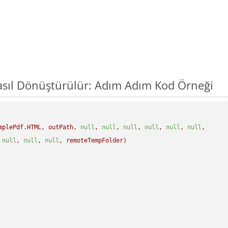
asıl Dönüştürülür: Adım Adım Kod Örneği
mplePdf.HTML,
outPath,
null
,
null
,
null
,
null
,
null
,
null
,
null
,
null
,
null
,
remoteTempFolder)