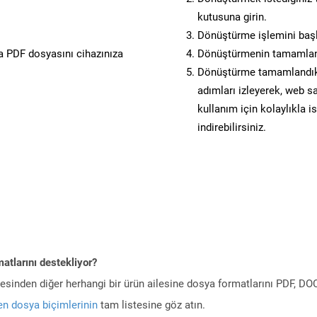
kutusuna girin.
Dönüştürme işlemini başl
 PDF dosyasını cihazınıza
Dönüştürmenin tamamlan
Dönüştürme tamamlandıkta
adımları izleyerek, web sa
kullanım için kolaylıkla i
indirebilirsiniz.
atlarını destekliyor?
ilesinden diğer herhangi bir ürün ailesine dosya formatlarını PDF, 
n dosya biçimlerinin
tam listesine göz atın.