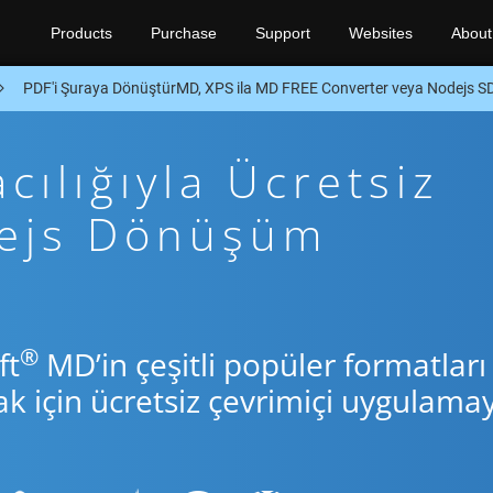
Products
Purchase
Support
Websites
About
PDF'i Şuraya DönüştürMD, XPS ila MD FREE Converter veya Nodejs S
ılığıyla Ücretsiz
dejs Dönüşüm
®
ft
MD’in çeşitli popüler formatları
için ücretsiz çevrimiçi uygulamay