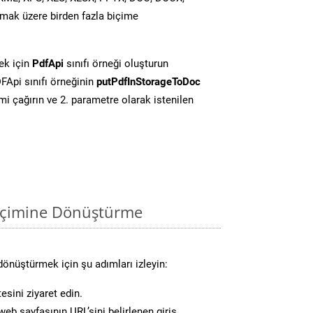
mak üzere birden fazla biçime
ek için
PdfApi
sınıfı örneği oluşturun
Api sınıfı örneğinin
putPdfInStorageToDoc
i çağırın ve 2. parametre olarak istenilen
içimine Dönüştürme
önüştürmek için şu adımları izleyin:
esini ziyaret edin.
eb sayfasının URL’sini belirlenen giriş