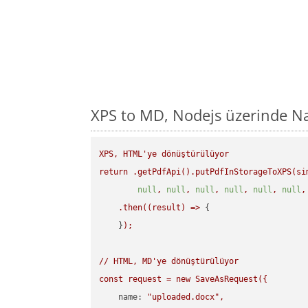
XPS to MD, Nodejs üzerinde N
XPS,
HTML'ye
dönüştürülüyor
return
.getPdfApi().putPdfInStorageToXPS(si
null
,
null
,
null
,
null
,
null
,
null
,
.then((result)
=>
 {

    }
);
//
HTML,
MD'ye
dönüştürülüyor
const
request
=
new
SaveAsRequest({
name:
"uploaded.docx"
,