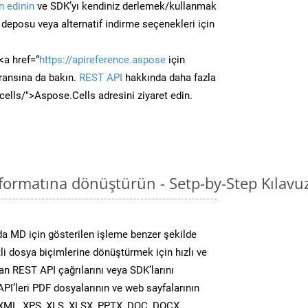
 edinin
ve SDK’yı kendiniz derlemek/kullanmak
deposu veya alternatif indirme seçenekleri için
<a href=“
https://apireference.aspose
için
ransına da bakın.
REST API
hakkında daha fazla
/cells/">Aspose.Cells adresini ziyaret edin.
formatına dönüştürün - Setp-by-Step Kılavu
a MD için gösterilen işleme benzer şekilde
tli dosya biçimlerine dönüştürmek için hızlı ve
n REST API çağrılarını veya SDK’larını
PI’leri PDF dosyalarının ve web sayfalarının
XML, XPS, XLS, XLSX, PPTX, DOC, DOCX,