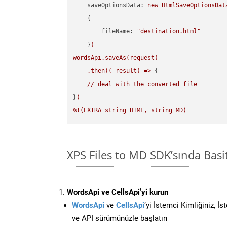
saveOptionsData:
new
HtmlSaveOptionsDat
    {

fileName:
"destination.html"
    }
)
wordsApi.saveAs(request)
.then((_result)
=>
 {

//
deal
with
the
converted
file
}
)
%!(EXTRA
string=HTML,
string=MD)
XPS Files to MD SDK’sında Ba
WordsApi ve CellsApi’yi kurun
WordsApi
ve
CellsApi
‘yi İstemci Kimliğiniz, İ
ve API sürümünüzle başlatın