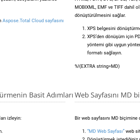
MOBIXML, EMF ve TIFF dahil ol
dönüştürülmesini sağlar.
in
Aspose.Total Cloud sayfasını
XPS belgesini dönüştürm
XPS’den dönüşüm için PDF
yöntemi gibi uygun yöntem
formatı sağlayın.
%!(EXTRA string=MD)
türmenin Basit Adımları
Web Sayfasını MD b
rı izleyin:
Bir web sayfasını MD biçimine d
n.
“MD Web Sayfası”
web sit
Dönüştürmek istediğiniz w