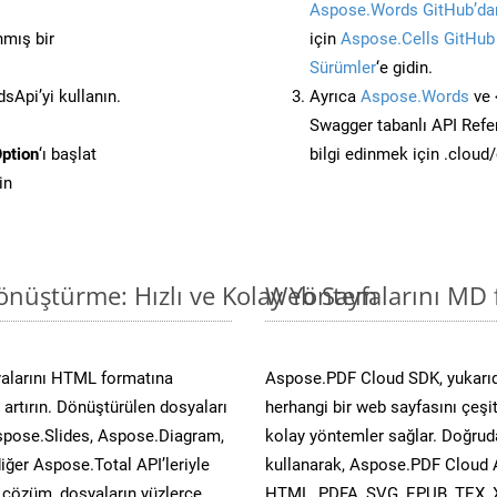
Aspose.Words GitHub’dan
nmış bir
için
Aspose.Cells GitHub
Sürümler
‘e gidin.
Api’yi kullanın.
Ayrıca
Aspose.Words
ve 
Swagger tabanlı API Refe
ption
‘ı başlat
bilgi edinmek için .cloud
in
önüştürme: Hızlı ve Kolay Yöntem
Web Sayfalarını MD 
yalarını HTML formatına
Aspose.PDF Cloud SDK, yukarıd
artırın. Dönüştürülen dosyaları
herhangi bir web sayfasını çeşi
spose.Slides, Aspose.Diagram,
kolay yöntemler sağlar. Doğruda
er Aspose.Total API’leriyle
kullanarak, Aspose.PDF Cloud A
ü çözüm, dosyaların yüzlerce
HTML, PDFA, SVG, EPUB, TEX, 