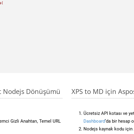
a(
sit Nodejs Dönüşümü
XPS to MD için Aspo
Ücretsiz API kotası ve yet
stemci Gizli Anahtarı, Temel URL
Dashboard
‘da bir hesap 
Nodejs kaynak kodu için 