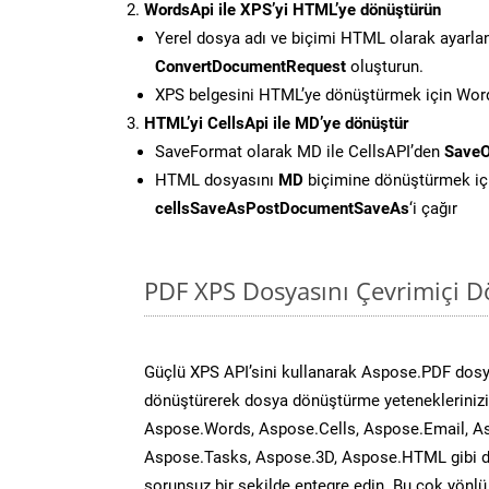
WordsApi ile XPS’yi HTML’ye dönüştürün
Yerel dosya adı ve biçimi HTML olarak ayarla
ConvertDocumentRequest
oluşturun.
XPS belgesini HTML’ye dönüştürmek için Words
HTML’yi CellsApi ile MD’ye dönüştür
SaveFormat olarak MD ile CellsAPI’den
SaveO
HTML dosyasını
MD
biçimine dönüştürmek iç
cellsSaveAsPostDocumentSaveAs
‘i çağır
PDF XPS Dosyasını Çevrimiçi D
Güçlü XPS API’sini kullanarak Aspose.PDF dos
dönüştürerek dosya dönüştürme yeteneklerinizi 
Aspose.Words, Aspose.Cells, Aspose.Email, A
Aspose.Tasks, Aspose.3D, Aspose.HTML gibi diğ
sorunsuz bir şekilde entegre edin. Bu çok yönl