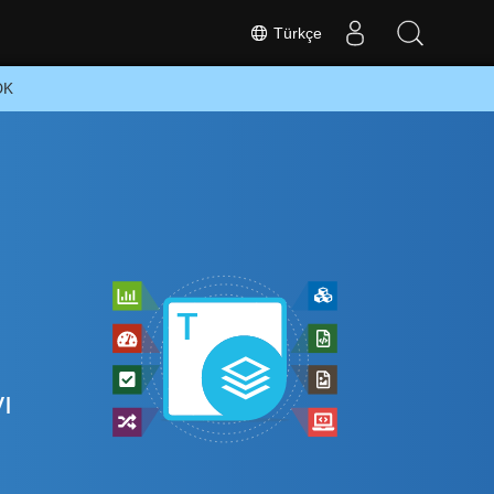
Türkçe
DK
ı