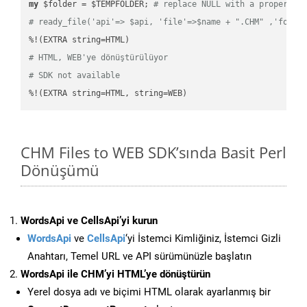
my
 $folder = $TEMPFOLDER; 
# replace NULL with a proper va
# ready_file('api'=> $api, 'file'=>$name + ".CHM" ,'folde
# HTML, WEB'ye dönüştürülüyor
# SDK not available
%!(EXTRA string=HTML, string=WEB)
CHM Files to WEB SDK’sında Basit Perl
Dönüşümü
WordsApi ve CellsApi’yi kurun
WordsApi
ve
CellsApi
‘yi İstemci Kimliğiniz, İstemci Gizli
Anahtarı, Temel URL ve API sürümünüzle başlatın
WordsApi ile CHM’yi HTML’ye dönüştürün
Yerel dosya adı ve biçimi HTML olarak ayarlanmış bir