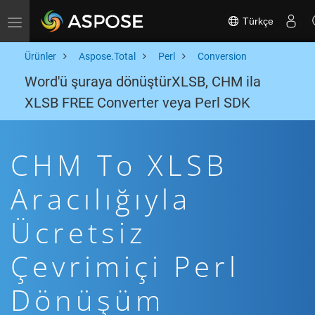
Türkçe
Toggle navigation
Ürünler
Aspose.Total
Perl
Conversion
Word'ü şuraya dönüştürXLSB, CHM ila
XLSB FREE Converter veya Perl SDK
CHM To XLSB
Aracılığıyla
Ücretsiz
Çevrimiçi Perl
Dönüşüm