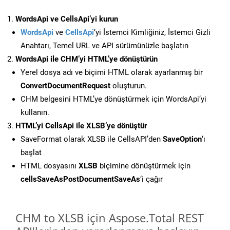
WordsApi ve CellsApi’yi kurun
WordsApi
ve
CellsApi
‘yi İstemci Kimliğiniz, İstemci Gizli
Anahtarı, Temel URL ve API sürümünüzle başlatın
WordsApi ile CHM’yi HTML’ye dönüştürün
Yerel dosya adı ve biçimi HTML olarak ayarlanmış bir
ConvertDocumentRequest
oluşturun.
CHM belgesini HTML’ye dönüştürmek için WordsApi’yi
kullanın.
HTML’yi CellsApi ile XLSB’ye dönüştür
SaveFormat olarak XLSB ile CellsAPI’den
SaveOption
‘ı
başlat
HTML dosyasını
XLSB
biçimine dönüştürmek için
cellsSaveAsPostDocumentSaveAs
‘i çağır
CHM to XLSB için Aspose.Total REST