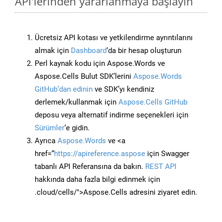
API'lerinden yararlanmaya başlayın
Ücretsiz API kotası ve yetkilendirme ayrıntılarını
almak için
Dashboard
‘da bir hesap oluşturun
Perl kaynak kodu için Aspose.Words ve
Aspose.Cells Bulut SDK’lerini
Aspose.Words
GitHub’dan edinin
ve SDK’yı kendiniz
derlemek/kullanmak için
Aspose.Cells GitHub
deposu veya alternatif indirme seçenekleri için
Sürümler
‘e gidin.
Ayrıca
Aspose.Words
ve <a
href=“
https://apireference.aspose
için Swagger
tabanlı API Referansına da bakın.
REST API
hakkında daha fazla bilgi edinmek için
.cloud/cells/">Aspose.Cells adresini ziyaret edin.