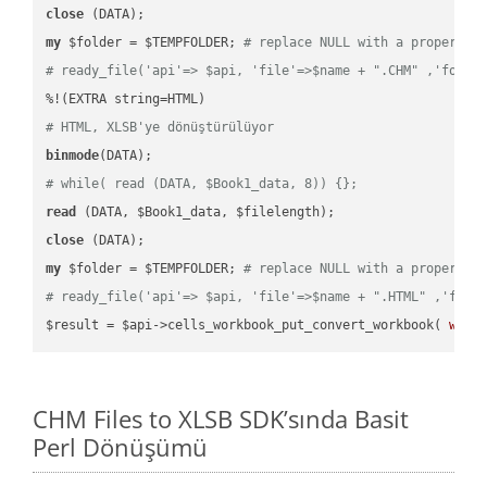
close
my
 $folder = $TEMPFOLDER; 
# replace NULL with a proper va
# ready_file('api'=> $api, 'file'=>$name + ".CHM" ,'folde
# HTML, XLSB'ye dönüştürülüyor
binmode
# while( read (DATA, $Book1_data, 8)) {};
read
close
my
 $folder = $TEMPFOLDER; 
# replace NULL with a proper va
# ready_file('api'=> $api, 'file'=>$name + ".HTML" ,'fold
$result = $api->cells_workbook_put_convert_workbook( 
work
CHM Files to XLSB SDK’sında Basit
Perl Dönüşümü