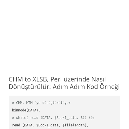
CHM to XLSB, Perl üzerinde Nasıl
Dönüştürülür: Adım Adım Kod Örneği
# CHM, HTML'ye dönüştürülüyor
binmode
# while( read (DATA, $Book1_data, 8)) {};
read