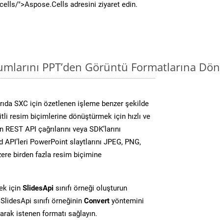
/cells/">Aspose.Cells adresini ziyaret edin.
mlarını PPT’den Görüntü Formatlarına Dön
ıda SXC için özetlenen işleme benzer şekilde
li resim biçimlerine dönüştürmek için hızlı ve
 REST API çağrılarını veya SDK’larını
 API’leri PowerPoint slaytlarını JPEG, PNG,
ere birden fazla resim biçimine
ek için
SlidesApi
sınıfı örneği oluşturun
SlidesApi sınıfı örneğinin
Convert
yöntemini
larak istenen formatı sağlayın.