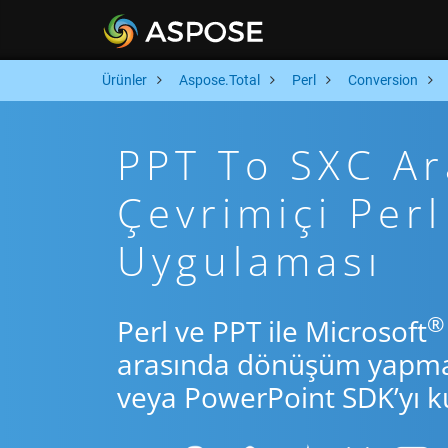
Ürünler
Aspose.Total
Perl
Conversion
PPT To SXC Ara
Çevrimiçi Pe
Uygulaması
®
Perl ve PPT ile Microsoft
arasında dönüşüm yapmak 
veya PowerPoint SDK’yı ku