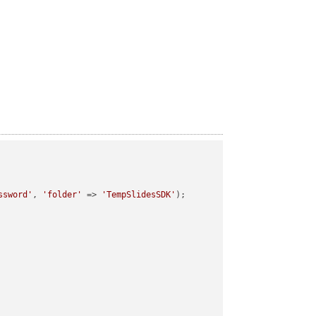
ssword'
, 
'folder'
 => 
'TempSlidesSDK'
);
