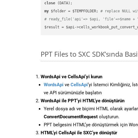
close
my
 $folder = $TEMPFOLDER; 
# replace NULL wi
# ready_file('api'=> $api, 'file'=>$name + 
$result = $api->cells_workbook_put_convert_
PPT Files to SXC SDK’sında Ba
WordsApi ve CellsApi’yi kurun
WordsApi
ve
CellsApi
‘yi İstemci Kimliğiniz, İ
ve API sürümünüzle başlatın
WordsApi ile PPT’yi HTML’ye dönüştürün
Yerel dosya adı ve biçimi HTML olarak ayarla
ConvertDocumentRequest
oluşturun.
PPT belgesini HTML’ye dönüştürmek için Words
HTML’yi CellsApi ile SXC’ye dönüştür