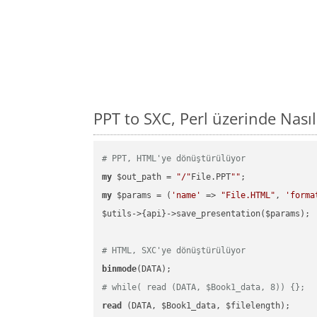
PPT to SXC, Perl üzerinde Nas
# PPT, HTML'ye dönüştürülüyor
my
 $out_path = 
"/"
File.PPT
""
my
 $params = (
'name'
 => 
"File.HTML"
, 
'forma
$utils->{api}->save_presentation($params);

# HTML, SXC'ye dönüştürülüyor
binmode
# while( read (DATA, $Book1_data, 8)) {};
read