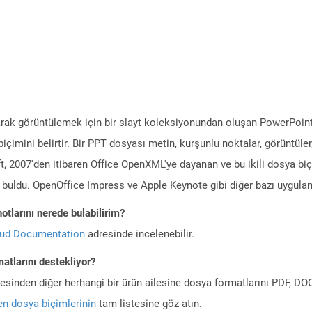
olarak görüntülemek için bir slayt koleksiyonundan oluşan PowerPoi
 biçimini belirtir. Bir PPT dosyası metin, kurşunlu noktalar, görüntül
soft, 2007'den itibaren Office OpenXML'ye dayanan ve bu ikili dosya b
buldu. OpenOffice Impress ve Apple Keynote gibi diğer bazı uygulam
otlarını nerede bulabilirim?
oud Documentation
adresinde incelenebilir.
atlarını destekliyor?
ilesinden diğer herhangi bir ürün ailesine dosya formatlarını PDF, 
n dosya biçimlerinin
tam listesine göz atın.