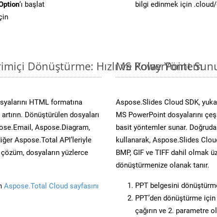
Option
‘ı başlat
bilgi edinmek için .cloud
çin
imiçi Dönüştürme: Hızlı ve Kolay Yöntem
MS PowerPoint Sunu
osyalarını HTML formatına
Aspose.Slides Cloud SDK, yukar
artırın. Dönüştürülen dosyaları
MS PowerPoint dosyalarını çeşit
ose.Email, Aspose.Diagram,
basit yöntemler sunar. Doğrudan
er Aspose.Total API’leriyle
kullanarak, Aspose.Slides Cloud
ü çözüm, dosyaların yüzlerce
BMP, GIF ve TIFF dahil olmak üz
dönüştürmenize olanak tanır.
PPT belgesini dönüştürm
in
Aspose.Total Cloud sayfasını
PPT’den dönüştürme için 
çağırın ve 2. parametre o