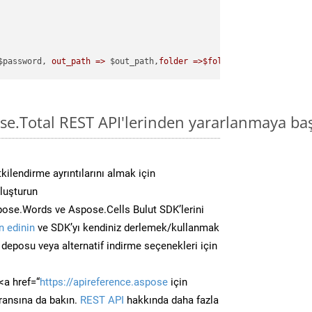
$password, 
out_path =>
 $out_path,
folder =>$folder
se.Total REST API'lerinden yararlanmaya ba
kilendirme ayrıntılarını almak için
oluşturun
pose.Words ve Aspose.Cells Bulut SDK’lerini
 edinin
ve SDK’yı kendiniz derlemek/kullanmak
deposu veya alternatif indirme seçenekleri için
<a href=“
https://apireference.aspose
için
ransına da bakın.
REST API
hakkında daha fazla