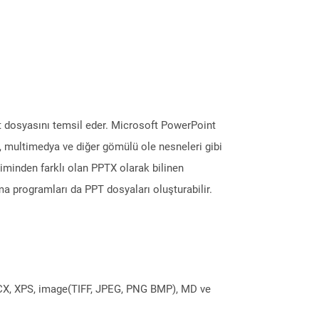
nt dosyasını temsil eder. Microsoft PowerPoint
er, multimedya ve diğer gömülü ole nesneleri gibi
içiminden farklı olan PPTX olarak bilinen
a programları da PPT dosyaları oluşturabilir.
DOCX, XPS, image(TIFF, JPEG, PNG BMP), MD ve