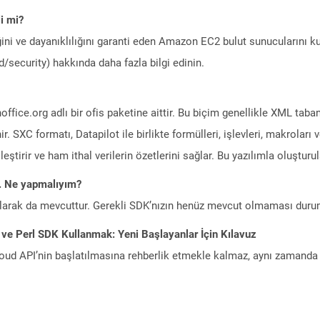
i mi?
ini ve dayanıklılığını garanti eden Amazon EC2 bulut sunucularını ku
/security) hakkında daha fazla bilgi edinin.
ice.org adlı bir ofis paketine aittir. Bu biçim genellikle XML tabanl
lenir. SXC formatı, Datapilot ile birlikte formülleri, işlevleri, makroları
eştirir ve ham ithal verilerin özetlerini sağlar. Bu yazılımla oluşturu
m. Ne yapmalıyım?
larak da mevcuttur. Gerekli SDK’nızın henüz mevcut olmaması duru
ve Perl SDK Kullanmak: Yeni Başlayanlar İçin Kılavuz
ud API’nin başlatılmasına rehberlik etmekle kalmaz, aynı zamanda g