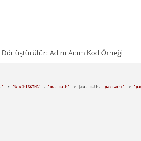
ıl Dönüştürülür: Adım Adım Kod Örneği
t'
 => 
'%!s(MISSING)'
, 
'out_path'
 => $out_path, 
'password'
 => 
'pa