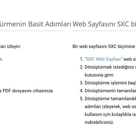
türmenin Basit Adımları
Web Sayfasını SXC 
rı izleyin:
Bir web sayfasını SXC biçimine 
n.
“SXC Web Sayfası”
web si
Dönüştürmek istediğiniz w
kutusuna girin.
Dönüştürme işlemini başl
 PDF dosyasını cihazınıza
Dönüştürmenin tamamlan
Dönüştürme tamamlandıkta
adımları izleyerek, web sa
kullanım için kolaylıkla i
indirebilirsiniz.