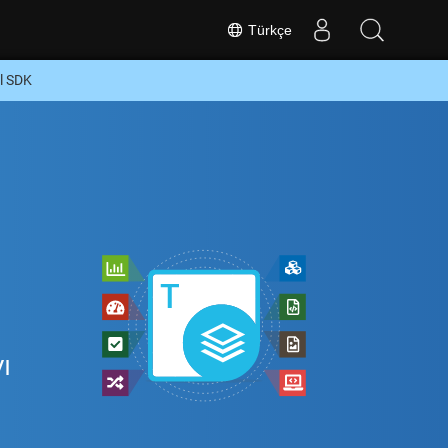
Türkçe
l SDK
ı