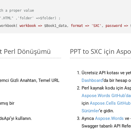
th a proper value
".HTML" ,'folder' =>$folder) ;  
workbook( 
workbook =>
 $Book1_data, 
format =>
'SXC'
, 
password =>
 
sit Perl Dönüşümü
PPT to SXC için Aspo
Ücretsiz API kotası ve yet
stemci Gizli Anahtarı, Temel URL
Dashboard
‘da bir hesap 
Perl kaynak kodu için As
Aspose.Words GitHub’dan
nmış bir
için
Aspose.Cells GitHub
Sürümler
‘e gidin.
Api’yi kullanın.
Ayrıca
Aspose.Words
ve 
Swagger tabanlı API Refe