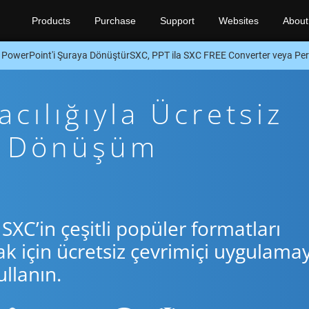
Products
Purchase
Support
Websites
About
PowerPoint'i Şuraya DönüştürSXC, PPT ila SXC FREE Converter veya Per
cılığıyla Ücretsiz
rl Dönüşüm
SXC’in çeşitli popüler formatları
için ücretsiz çevrimiçi uygulamay
llanın.