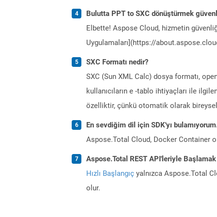
Bulutta PPT to SXC dönüştürmek güvenl
Elbette! Aspose Cloud, hizmetin güvenliğ
Uygulamaları](https://about.aspose.cloud
SXC Formatı nedir?
SXC (Sun XML Calc) dosya formatı, openoff
kullanıcıların e -tablo ihtiyaçları ile ilgi
özelliktir, çünkü otomatik olarak bireysell
En sevdiğim dil için SDK'yı bulamıyoru
Aspose.Total Cloud, Docker Container o
Aspose.Total REST API'leriyle Başlamak 
Hızlı Başlangıç
yalnızca Aspose.Total Clo
olur.