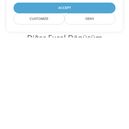
ACCEPT
CUSTOMIZE
DENY
Diğer Excel Dönüşüm
Seçenekleri
SXC'yi DOC'ye dönüştür
DOC:
Microsoft Word Binary Format
SXC'yi DOT'ye dönüştür
DOT:
Microsoft Word Template Files
SXC'yi DOCX'ye dönüştür
DOCX:
Office 2007+ Word Document