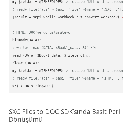
my
 $folder = $TEMPFOLDER; 
# replace NULL with a proper va
# ready_file('api'=> $api, 'file'=>$name + ".SXC" ,'folde
$result = $api->cells_workbook_put_convert_workbook( 
work
# HTML, DOC'ye dönüştürülüyor
binmode
# while( read (DATA, $Book1_data, 8)) {};
read
close
my
 $folder = $TEMPFOLDER; 
# replace NULL with a proper va
# ready_file('api'=> $api, 'file'=>$name + ".HTML" ,'fold
%!(EXTRA string=DOC)
SXC Files to DOC SDK’sında Basit Perl
Dönüşümü