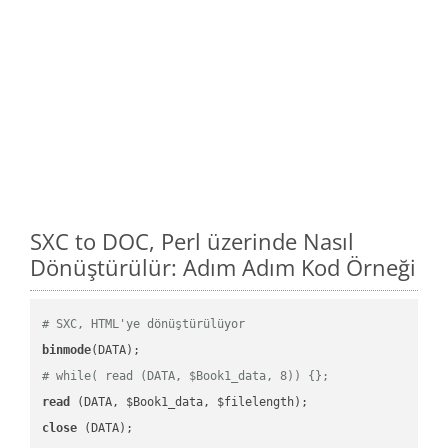
SXC to DOC, Perl üzerinde Nasıl
Dönüştürülür: Adım Adım Kod Örneği
# SXC, HTML'ye dönüştürülüyor
binmode
# while( read (DATA, $Book1_data, 8)) {};
read
close