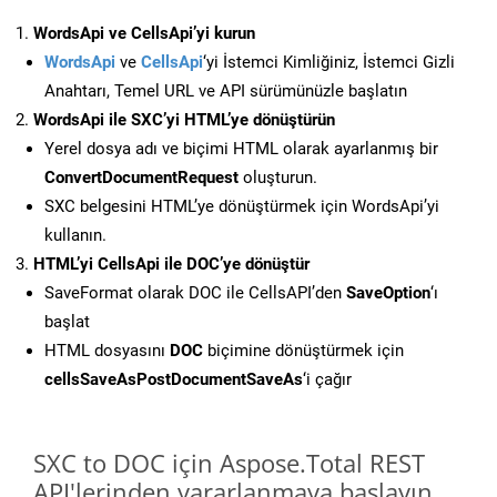
WordsApi ve CellsApi’yi kurun
WordsApi
ve
CellsApi
‘yi İstemci Kimliğiniz, İstemci Gizli
Anahtarı, Temel URL ve API sürümünüzle başlatın
WordsApi ile SXC’yi HTML’ye dönüştürün
Yerel dosya adı ve biçimi HTML olarak ayarlanmış bir
ConvertDocumentRequest
oluşturun.
SXC belgesini HTML’ye dönüştürmek için WordsApi’yi
kullanın.
HTML’yi CellsApi ile DOC’ye dönüştür
SaveFormat olarak DOC ile CellsAPI’den
SaveOption
‘ı
başlat
HTML dosyasını
DOC
biçimine dönüştürmek için
cellsSaveAsPostDocumentSaveAs
‘i çağır
SXC to DOC için Aspose.Total REST
API'lerinden yararlanmaya başlayın