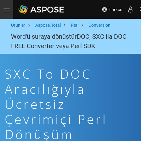
Türkçe
Toggle navigation
Ürünler
Aspose.Total
Perl
Conversion
Word'ü şuraya dönüştürDOC, SXC ila DOC
FREE Converter veya Perl SDK
SXC To DOC
Aracılığıyla
Ücretsiz
Çevrimiçi Perl
Dönüşüm