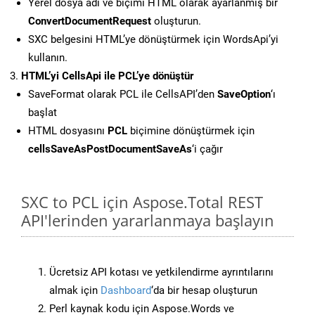
Yerel dosya adı ve biçimi HTML olarak ayarlanmış bir
ConvertDocumentRequest
oluşturun.
SXC belgesini HTML’ye dönüştürmek için WordsApi’yi
kullanın.
HTML’yi CellsApi ile PCL’ye dönüştür
SaveFormat olarak PCL ile CellsAPI’den
SaveOption
‘ı
başlat
HTML dosyasını
PCL
biçimine dönüştürmek için
cellsSaveAsPostDocumentSaveAs
‘i çağır
SXC to PCL için Aspose.Total REST
API'lerinden yararlanmaya başlayın
Ücretsiz API kotası ve yetkilendirme ayrıntılarını
almak için
Dashboard
‘da bir hesap oluşturun
Perl kaynak kodu için Aspose.Words ve