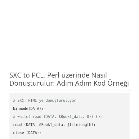
SXC to PCL, Perl üzerinde Nasıl
Dönüştürülür: Adım Adım Kod Örneği
# SXC, HTML'ye dönüştürülüyor
binmode
# while( read (DATA, $Book1_data, 8)) {};
read
close