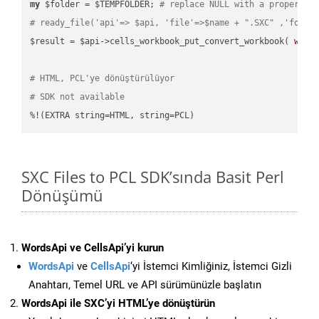
my
 $folder = $TEMPFOLDER; 
# replace NULL with a proper va
# ready_file('api'=> $api, 'file'=>$name + ".SXC" ,'folde
$result = $api->cells_workbook_put_convert_workbook( 
work
# HTML, PCL'ye dönüştürülüyor
# SDK not available
%!(EXTRA string=HTML, string=PCL)
SXC Files to PCL SDK’sında Basit Perl
Dönüşümü
WordsApi ve CellsApi’yi kurun
WordsApi
ve
CellsApi
‘yi İstemci Kimliğiniz, İstemci Gizli
Anahtarı, Temel URL ve API sürümünüzle başlatın
WordsApi ile SXC’yi HTML’ye dönüştürün