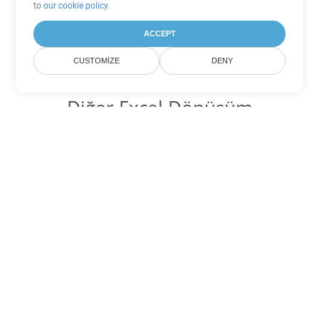
to
our cookie policy
.
ACCEPT
CUSTOMIZE
DENY
Diğer Excel Dönüşüm
Seçenekleri
SXC'yi DOC'ye dönüştür
DOC:
Microsoft Word Binary Format
SXC'yi DOT'ye dönüştür
DOT:
Microsoft Word Template Files
SXC'yi DOCX'ye dönüştür
DOCX:
Office 2007+ Word Document