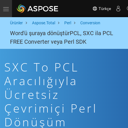
Türkçe
Toggle navigation
Ürünler
Aspose.Total
Perl
Conversion
Word'ü şuraya dönüştürPCL, SXC ila PCL
FREE Converter veya Perl SDK
SXC To PCL
Aracılığıyla
Ücretsiz
Çevrimiçi Perl
Dönüşüm