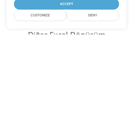
ACCEPT
CUSTOMIZE
DENY
Diğer Excel Dönüşüm
Seçenekleri
FODS'yi DOC'ye dönüştür
DOC:
Microsoft Word Binary Format
FODS'yi DOT'ye dönüştür
DOT:
Microsoft Word Template Files
FODS'yi DOCX'ye dönüştür
DOCX:
Office 2007+ Word Document
FODS'yi DOCM'ye dönüştür