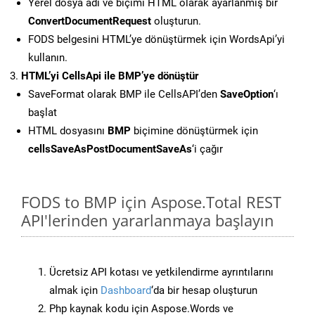
Yerel dosya adı ve biçimi HTML olarak ayarlanmış bir
ConvertDocumentRequest
oluşturun.
FODS belgesini HTML’ye dönüştürmek için WordsApi’yi
kullanın.
HTML’yi CellsApi ile BMP’ye dönüştür
SaveFormat olarak BMP ile CellsAPI’den
SaveOption
‘ı
başlat
HTML dosyasını
BMP
biçimine dönüştürmek için
cellsSaveAsPostDocumentSaveAs
‘i çağır
FODS to BMP için Aspose.Total REST
API'lerinden yararlanmaya başlayın
Ücretsiz API kotası ve yetkilendirme ayrıntılarını
almak için
Dashboard
‘da bir hesap oluşturun
Php kaynak kodu için Aspose.Words ve