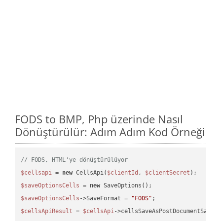
FODS to BMP, Php üzerinde Nasıl
Dönüştürülür: Adım Adım Kod Örneği
// FODS, HTML'ye dönüştürülüyor
$cellsapi
 = 
new
 CellsApi(
$clientId
, 
$clientSecret
$saveOptionsCells
 = 
new
$saveOptionsCells
->SaveFormat = 
"FODS"
$cellsApiResult
 = 
$cellsApi
->cellsSaveAsPostDocumentSaveA