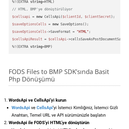
%!(EXTRA 
string
// HTML, BMP'ye dönüştürülüyor
$cellsapi
 = 
new
 CellsApi(
$clientId
, 
$clientSecret
$saveOptionsCells
 = 
new
$saveOptionsCells
->SaveFormat = 
"HTML"
$cellsApiResult
 = 
$cellsApi
->cellsSaveAsPostDocumentSaveA
%!(EXTRA 
string
=BMP)
FODS Files to BMP SDK’sında Basit
Php Dönüşümü
WordsApi ve CellsApi’yi kurun
WordsApi
ve
CellsApi
‘yi İstemci Kimliğiniz, İstemci Gizli
Anahtarı, Temel URL ve API sürümünüzle başlatın
WordsApi ile FODS’yi HTML’ye dönüştürün