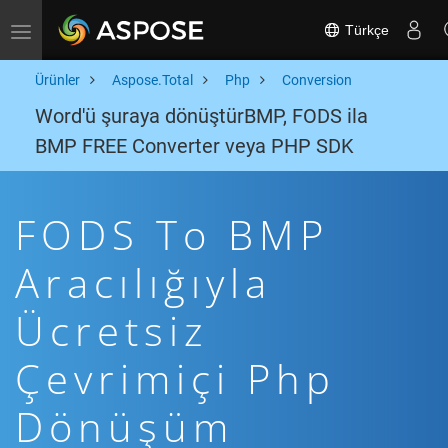
Türkçe
Toggle navigation
Ürünler
Aspose.Total
Php
Conversion
Word'ü şuraya dönüştürBMP, FODS ila
BMP FREE Converter veya PHP SDK
FODS To BMP
Aracılığıyla
Ücretsiz
Çevrimiçi Php
Dönüşüm