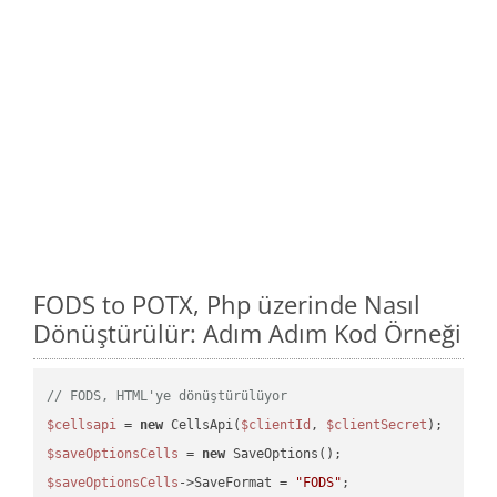
FODS to POTX, Php üzerinde Nasıl
Dönüştürülür: Adım Adım Kod Örneği
// FODS, HTML'ye dönüştürülüyor
$cellsapi
 = 
new
 CellsApi(
$clientId
, 
$clientSecret
$saveOptionsCells
 = 
new
$saveOptionsCells
->SaveFormat = 
"FODS"