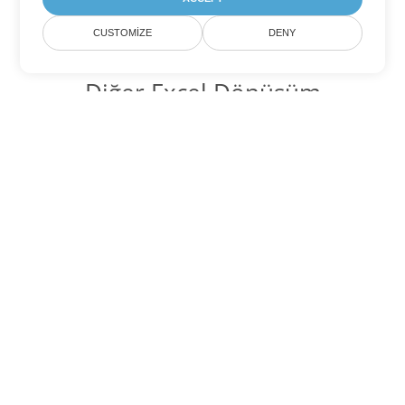
CUSTOMIZE
DENY
Diğer Excel Dönüşüm
Seçenekleri
FODS'yi DOC'ye dönüştür
DOC:
Microsoft Word Binary Format
FODS'yi DOT'ye dönüştür
DOT:
Microsoft Word Template Files
FODS'yi DOCX'ye dönüştür
DOCX:
Office 2007+ Word Document
FODS'yi DOCM'ye dönüştür