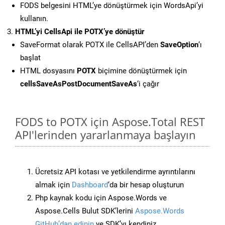
FODS belgesini HTML’ye dönüştürmek için WordsApi’yi
kullanın.
HTML’yi CellsApi ile POTX’ye dönüştür
SaveFormat olarak POTX ile CellsAPI’den
SaveOption
‘ı
başlat
HTML dosyasını
POTX
biçimine dönüştürmek için
cellsSaveAsPostDocumentSaveAs
‘i çağır
FODS to POTX için Aspose.Total REST
API'lerinden yararlanmaya başlayın
Ücretsiz API kotası ve yetkilendirme ayrıntılarını
almak için
Dashboard
‘da bir hesap oluşturun
Php kaynak kodu için Aspose.Words ve
Aspose.Cells Bulut SDK’lerini
Aspose.Words
GitHub’dan edinin
ve SDK’yı kendiniz