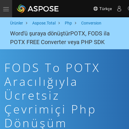
Türkçe
Toggle navigation
Ürünler
Aspose.Total
Php
Conversion
Word'ü şuraya dönüştürPOTX, FODS ila
POTX FREE Converter veya PHP SDK
FODS To POTX
Aracılığıyla
Ücretsiz
Çevrimiçi Php
Dönüşüm