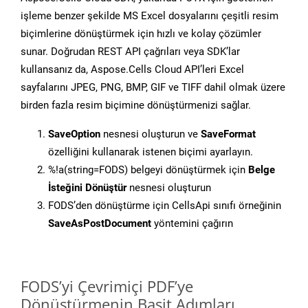
işleme benzer şekilde MS Excel dosyalarını çeşitli resim
biçimlerine dönüştürmek için hızlı ve kolay çözümler
sunar. Doğrudan REST API çağrıları veya SDK’lar
kullansanız da, Aspose.Cells Cloud API’leri Excel
sayfalarını JPEG, PNG, BMP, GIF ve TIFF dahil olmak üzere
birden fazla resim biçimine dönüştürmenizi sağlar.
SaveOption
nesnesi oluşturun ve
SaveFormat
özelliğini kullanarak istenen biçimi ayarlayın.
%!a(string=FODS) belgeyi dönüştürmek için
Belge
İsteğini Dönüştür
nesnesi oluşturun
FODS’den dönüştürme için CellsApi sınıfı örneğinin
SaveAsPostDocument
yöntemini çağırın
FODS’yi Çevrimiçi PDF’ye
Dönüştürmenin Basit Adımları