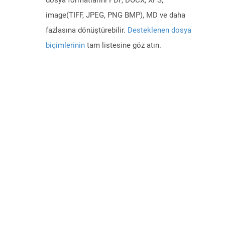
dosya formatlarını PDF, DOCX, XPS,
image(TIFF, JPEG, PNG BMP), MD ve daha
fazlasına dönüştürebilir.
Desteklenen dosya
biçimlerinin
tam listesine göz atın.