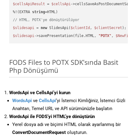
$cellsApiResult
 = 
$cellsApi
->cellsSaveAsPostDocumentSaveA
%!(EXTRA 
string
// HTML, POTX'ye dönüştürülüyor
$slidesapi
 = 
new
 SlidesApi(
$clientId
, 
$clientSecret
$slidesapi
->savePresentation(file.HTML, 
"POTX"
, 
$NewFile
FODS Files to POTX SDK’sında Basit
Php Dönüşümü
WordsApi ve CellsApi’yi kurun
WordsApi
ve
CellsApi
‘yi İstemci Kimliğiniz, İstemci Gizli
Anahtarı, Temel URL ve API sürümünüzle başlatın
WordsApi ile FODS’yi HTML’ye dönüştürün
Yerel dosya adı ve biçimi HTML olarak ayarlanmış bir
ConvertDocumentRequest
oluşturun.