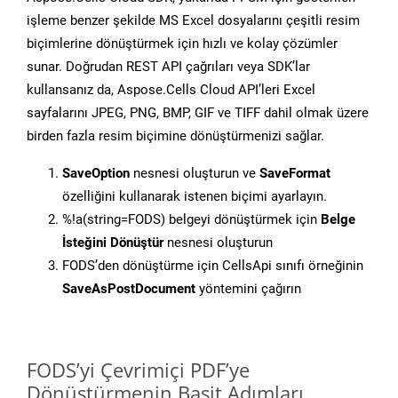
işleme benzer şekilde MS Excel dosyalarını çeşitli resim
biçimlerine dönüştürmek için hızlı ve kolay çözümler
sunar. Doğrudan REST API çağrıları veya SDK’lar
kullansanız da, Aspose.Cells Cloud API’leri Excel
sayfalarını JPEG, PNG, BMP, GIF ve TIFF dahil olmak üzere
birden fazla resim biçimine dönüştürmenizi sağlar.
SaveOption
nesnesi oluşturun ve
SaveFormat
özelliğini kullanarak istenen biçimi ayarlayın.
%!a(string=FODS) belgeyi dönüştürmek için
Belge
İsteğini Dönüştür
nesnesi oluşturun
FODS’den dönüştürme için CellsApi sınıfı örneğinin
SaveAsPostDocument
yöntemini çağırın
FODS’yi Çevrimiçi PDF’ye
Dönüştürmenin Basit Adımları