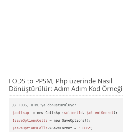
FODS to PPSM, Php üzerinde Nasıl
Dönüştürülür: Adım Adım Kod Örneği
// FODS, HTML'ye dönüştürülüyor
$cellsapi
 = 
new
 CellsApi(
$clientId
, 
$clientSecret
$saveOptionsCells
 = 
new
$saveOptionsCells
->SaveFormat = 
"FODS"