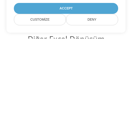
ACCEPT
CUSTOMIZE
DENY
Diğer Excel Dönüşüm
Seçenekleri
FODS'yi DOC'ye dönüştür
DOC:
Microsoft Word Binary Format
FODS'yi DOT'ye dönüştür
DOT:
Microsoft Word Template Files
FODS'yi DOCX'ye dönüştür
DOCX:
Office 2007+ Word Document