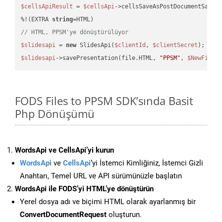
$cellsApiResult
 = 
$cellsApi
->cellsSaveAsPostDocumentSaveA
%!(EXTRA 
string
// HTML, PPSM'ye dönüştürülüyor
$slidesapi
 = 
new
 SlidesApi(
$clientId
, 
$clientSecret
$slidesapi
->savePresentation(file.HTML, 
"PPSM"
, 
$NewFile
FODS Files to PPSM SDK’sında Basit
Php Dönüşümü
WordsApi ve CellsApi’yi kurun
WordsApi
ve
CellsApi
‘yi İstemci Kimliğiniz, İstemci Gizli
Anahtarı, Temel URL ve API sürümünüzle başlatın
WordsApi ile FODS’yi HTML’ye dönüştürün
Yerel dosya adı ve biçimi HTML olarak ayarlanmış bir
ConvertDocumentRequest
oluşturun.