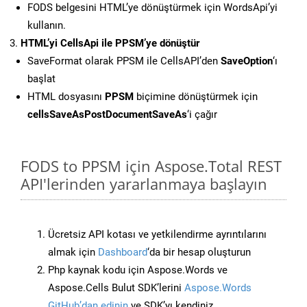
FODS belgesini HTML’ye dönüştürmek için WordsApi’yi
kullanın.
HTML’yi CellsApi ile PPSM’ye dönüştür
SaveFormat olarak PPSM ile CellsAPI’den
SaveOption
‘ı
başlat
HTML dosyasını
PPSM
biçimine dönüştürmek için
cellsSaveAsPostDocumentSaveAs
‘i çağır
FODS to PPSM için Aspose.Total REST
API'lerinden yararlanmaya başlayın
Ücretsiz API kotası ve yetkilendirme ayrıntılarını
almak için
Dashboard
‘da bir hesap oluşturun
Php kaynak kodu için Aspose.Words ve
Aspose.Cells Bulut SDK’lerini
Aspose.Words
GitHub’dan edinin
ve SDK’yı kendiniz