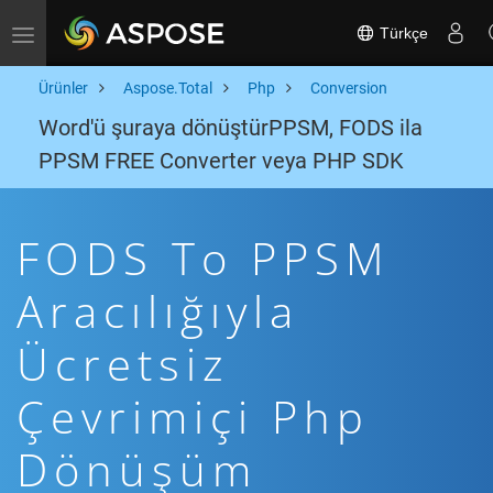
Türkçe
Toggle navigation
Ürünler
Aspose.Total
Php
Conversion
Word'ü şuraya dönüştürPPSM, FODS ila
PPSM FREE Converter veya PHP SDK
FODS To PPSM
Aracılığıyla
Ücretsiz
Çevrimiçi Php
Dönüşüm