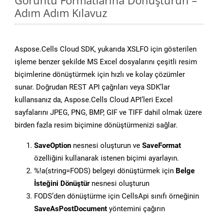
Görüntü Formatlarına Dönüştürün –
Adım Adım Kılavuz
Aspose.Cells Cloud SDK, yukarıda XSLFO için gösterilen
işleme benzer şekilde MS Excel dosyalarını çeşitli resim
biçimlerine dönüştürmek için hızlı ve kolay çözümler
sunar. Doğrudan REST API çağrıları veya SDK’lar
kullansanız da, Aspose.Cells Cloud API’leri Excel
sayfalarını JPEG, PNG, BMP, GIF ve TIFF dahil olmak üzere
birden fazla resim biçimine dönüştürmenizi sağlar.
SaveOption
nesnesi oluşturun ve
SaveFormat
özelliğini kullanarak istenen biçimi ayarlayın.
%!a(string=FODS) belgeyi dönüştürmek için
Belge
İsteğini Dönüştür
nesnesi oluşturun
FODS’den dönüştürme için CellsApi sınıfı örneğinin
SaveAsPostDocument
yöntemini çağırın