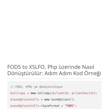
FODS to XSLFO, Php üzerinde Nasıl
Dönüştürülür: Adım Adım Kod Örneği
// FODS, HTML'ye dönüştürülüyor
$cellsapi
 = 
new
 CellsApi(
$clientId
, 
$clientSecret
$saveOptionsCells
 = 
new
$saveOptionsCells
->SaveFormat = 
"FODS"