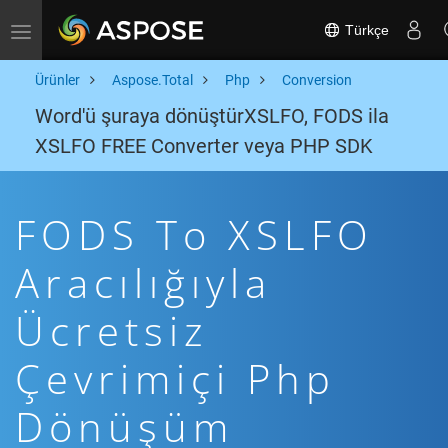
Türkçe
Toggle navigation
Ürünler
Aspose.Total
Php
Conversion
Word'ü şuraya dönüştürXSLFO, FODS ila
XSLFO FREE Converter veya PHP SDK
FODS To XSLFO
Aracılığıyla
Ücretsiz
Çevrimiçi Php
Dönüşüm