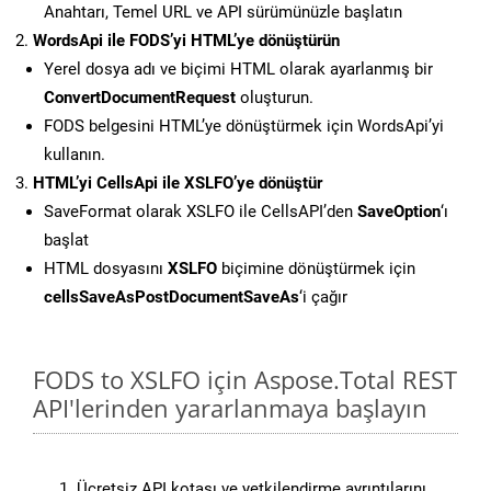
Anahtarı, Temel URL ve API sürümünüzle başlatın
WordsApi ile FODS’yi HTML’ye dönüştürün
Yerel dosya adı ve biçimi HTML olarak ayarlanmış bir
ConvertDocumentRequest
oluşturun.
FODS belgesini HTML’ye dönüştürmek için WordsApi’yi
kullanın.
HTML’yi CellsApi ile XSLFO’ye dönüştür
SaveFormat olarak XSLFO ile CellsAPI’den
SaveOption
‘ı
başlat
HTML dosyasını
XSLFO
biçimine dönüştürmek için
cellsSaveAsPostDocumentSaveAs
‘i çağır
FODS to XSLFO için Aspose.Total REST
API'lerinden yararlanmaya başlayın
Ücretsiz API kotası ve yetkilendirme ayrıntılarını