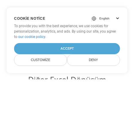
COOKIE NOTICE
To provide you with the best experience, we use cookies for
personalization, analytics, and ads. By using our site, you agree
to
our cookie policy
.
ACCEPT
CUSTOMIZE
DENY
Diğer Excel Dönüşüm
Seçenekleri
FODS'yi DOC'ye dönüştür
DOC:
Microsoft Word Binary Format
FODS'yi DOT'ye dönüştür