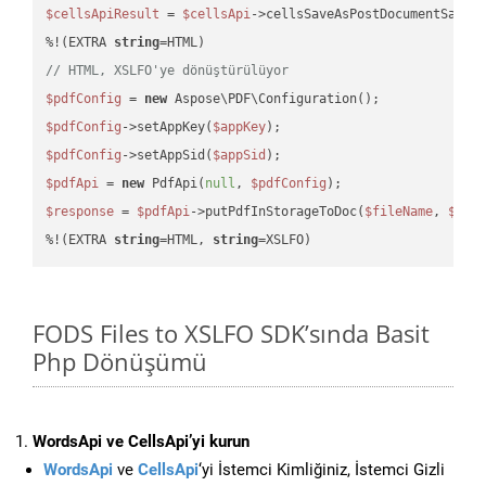
$cellsApiResult
 = 
$cellsApi
->cellsSaveAsPostDocumentSaveA
%!(EXTRA 
string
// HTML, XSLFO'ye dönüştürülüyor
$pdfConfig
 = 
new
$pdfConfig
->setAppKey(
$appKey
$pdfConfig
->setAppSid(
$appSid
$pdfApi
 = 
new
 PdfApi(
null
, 
$pdfConfig
$response
 = 
$pdfApi
->putPdfInStorageToDoc(
$fileName
, 
$des
%!(EXTRA 
string
=HTML, 
string
=XSLFO)
FODS Files to XSLFO SDK’sında Basit
Php Dönüşümü
WordsApi ve CellsApi’yi kurun
WordsApi
ve
CellsApi
‘yi İstemci Kimliğiniz, İstemci Gizli