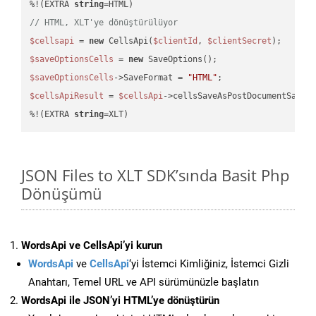
%!(EXTRA 
string
// HTML, XLT'ye dönüştürülüyor
$cellsapi
 = 
new
 CellsApi(
$clientId
, 
$clientSecret
$saveOptionsCells
 = 
new
$saveOptionsCells
->SaveFormat = 
"HTML"
$cellsApiResult
 = 
$cellsApi
->cellsSaveAsPostDocumentSaveA
%!(EXTRA 
string
=XLT)
JSON Files to XLT SDK’sında Basit Php
Dönüşümü
WordsApi ve CellsApi’yi kurun
WordsApi
ve
CellsApi
‘yi İstemci Kimliğiniz, İstemci Gizli
Anahtarı, Temel URL ve API sürümünüzle başlatın
WordsApi ile JSON’yi HTML’ye dönüştürün