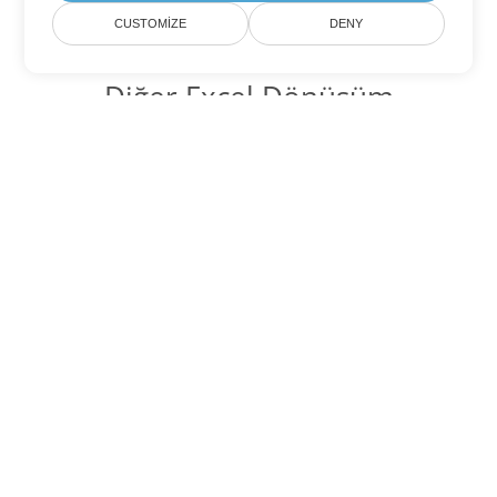
CUSTOMIZE
DENY
Diğer Excel Dönüşüm
Seçenekleri
JSON'yi DOC'ye dönüştür
DOC:
Microsoft Word Binary Format
JSON'yi DOT'ye dönüştür
DOT:
Microsoft Word Template Files
JSON'yi DOCX'ye dönüştür
DOCX:
Office 2007+ Word Document
JSON'yi DOCM'ye dönüştür
DOCM:
Microsoft Word 2007 Marco File