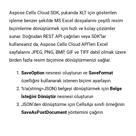
Aspose.Cells Cloud SDK, yukarıda XLT için gösterilen
işleme benzer şekilde MS Excel dosyalarını çeşitli resim
biçimlerine dönüştürmek için hızlı ve kolay çözümler
sunar. Doğrudan REST API çağrıları veya SDK’lar
kullansanız da, Aspose.Cells Cloud API’leri Excel
sayfalarını JPEG, PNG, BMP, GIF ve TIFF dahil olmak üzere
birden fazla resim biçimine dönüştürmenizi sağlar.
SaveOption
nesnesi oluşturun ve
SaveFormat
özelliğini kullanarak istenen biçimi ayarlayın.
%!a(string=JSON) belgeyi dönüştürmek için
Belge
İsteğini Dönüştür
nesnesi oluşturun
JSON’den dönüştürme için CellsApi sınıfı örneğinin
SaveAsPostDocument
yöntemini çağırın