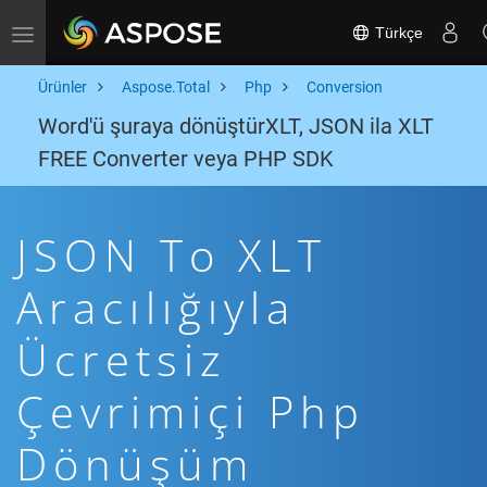
Türkçe
Toggle navigation
Ürünler
Aspose.Total
Php
Conversion
Word'ü şuraya dönüştürXLT, JSON ila XLT
FREE Converter veya PHP SDK
JSON To XLT
Aracılığıyla
Ücretsiz
Çevrimiçi Php
Dönüşüm