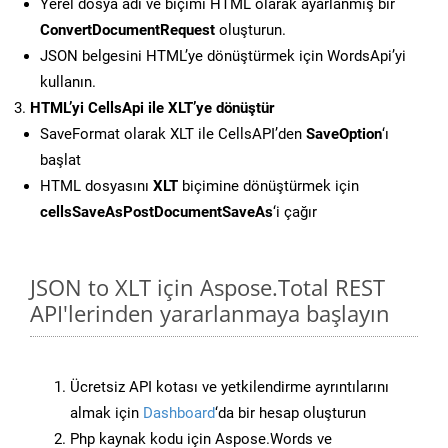
Yerel dosya adı ve biçimi HTML olarak ayarlanmış bir
ConvertDocumentRequest
oluşturun.
JSON belgesini HTML’ye dönüştürmek için WordsApi’yi
kullanın.
HTML’yi CellsApi ile XLT’ye dönüştür
SaveFormat olarak XLT ile CellsAPI’den
SaveOption
‘ı
başlat
HTML dosyasını
XLT
biçimine dönüştürmek için
cellsSaveAsPostDocumentSaveAs
‘i çağır
JSON to XLT için Aspose.Total REST
API'lerinden yararlanmaya başlayın
Ücretsiz API kotası ve yetkilendirme ayrıntılarını
almak için
Dashboard
‘da bir hesap oluşturun
Php kaynak kodu için Aspose.Words ve