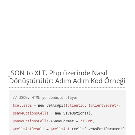
JSON to XLT, Php üzerinde Nasıl
Dönüştürülür: Adım Adım Kod Örneği
// JSON, HTML'ye dönüştürülüyor
$cellsapi
 = 
new
 CellsApi(
$clientId
, 
$clientSecret
$saveOptionsCells
 = 
new
$saveOptionsCells
->SaveFormat = 
"JSON"
$cellsApiResult
 = 
$cellsApi
->cellsSaveAsPostDocumentSaveA