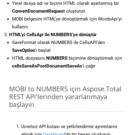
Yerel dosya adı ve biçimi HTML olarak ayarlanmış bir
ConvertDocumentRequest
oluşturun.
MOBI belgesini HTML’ye dönüştürmek için WordsApi’yi
kullanın.
HTML’yi CellsApi ile NUMBERS’ye dönüştür
SaveFormat olarak NUMBERS ile CellsAPI’den
SaveOption
‘ı başlat
HTML dosyasını
NUMBERS
biçimine dönüştürmek için
cellsSaveAsPostDocumentSaveAs
‘i çağır
MOBI to NUMBERS için Aspose.Total
REST API'lerinden yararlanmaya
başlayın
Ücretsiz API kotası ve yetkilendirme ayrıntılarını
almak için
Dashboard
‘da bir hesap oluşturun