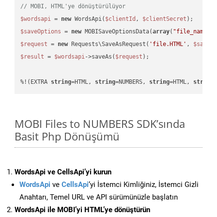
// MOBI, HTML'ye dönüştürülüyor
$wordsapi
 = 
new
 WordsApi(
$clientId
, 
$clientSecret
$saveOptions
 = 
new
 MOBISaveOptionsData(
array
(
"file_name"
 
$request
 = 
new
 Requests\SaveAsRequest(
'file.HTML'
, 
$saveO
$result
 = 
$wordsapi
->saveAs(
$request
);

%!(EXTRA 
string
=HTML, 
string
=NUMBERS, 
string
=HTML, 
string
MOBI Files to NUMBERS SDK’sında
Basit Php Dönüşümü
WordsApi ve CellsApi’yi kurun
WordsApi
ve
CellsApi
‘yi İstemci Kimliğiniz, İstemci Gizli
Anahtarı, Temel URL ve API sürümünüzle başlatın
WordsApi ile MOBI’yi HTML’ye dönüştürün