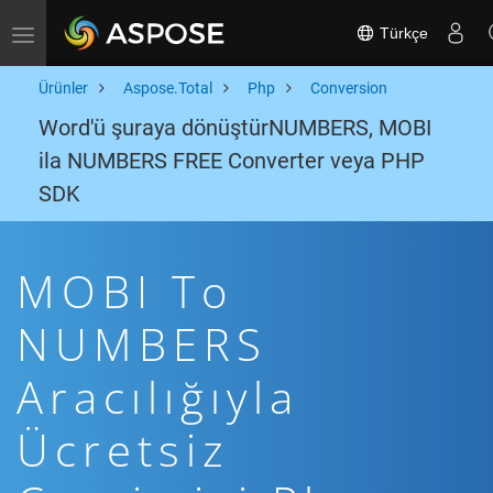
Türkçe
Toggle navigation
Ürünler
Aspose.Total
Php
Conversion
Word'ü şuraya dönüştürNUMBERS, MOBI
ila NUMBERS FREE Converter veya PHP
SDK
MOBI To
NUMBERS
Aracılığıyla
Ücretsiz