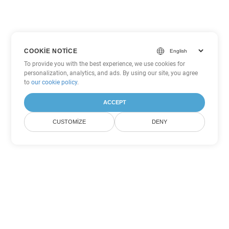
COOKIE NOTICE
To provide you with the best experience, we use cookies for
personalization, analytics, and ads. By using our site, you agree
to
our cookie policy
.
ACCEPT
CUSTOMIZE
DENY
Diğer Word Dönüşüm
Seçenekleri
MOBI'yi DOC'ye dönüştür