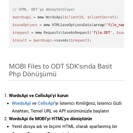
// HTML, ODT'ye dönüştürülüyor
$wordsapi
 = 
new
 WordsApi(
$clientId
, 
$clientSecret
$saveOptions
 = 
new
 HTMLSaveOptionsData(
array
(
"file_name"
 
$request
 = 
new
 Requests\SaveAsRequest(
'file.ODT'
, 
$saveOp
$result
 = 
$wordsapi
->saveAs(
$request
MOBI Files to ODT SDK’sında Basit
Php Dönüşümü
WordsApi ve CellsApi’yi kurun
WordsApi
ve
CellsApi
‘yi İstemci Kimliğiniz, İstemci Gizli
Anahtarı, Temel URL ve API sürümünüzle başlatın
WordsApi ile MOBI’yi HTML’ye dönüştürün
Yerel dosya adı ve biçimi HTML olarak ayarlanmış bir