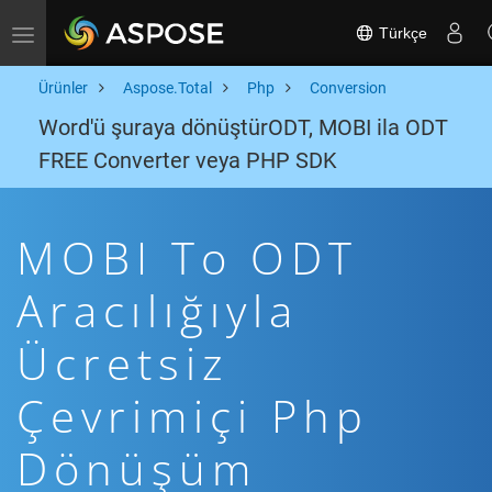
Türkçe
Toggle navigation
Ürünler
Aspose.Total
Php
Conversion
Word'ü şuraya dönüştürODT, MOBI ila ODT
FREE Converter veya PHP SDK
MOBI To ODT
Aracılığıyla
Ücretsiz
Çevrimiçi Php
Dönüşüm