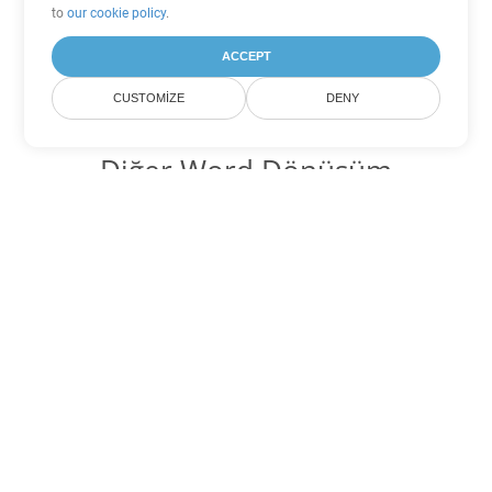
to
our cookie policy
.
ACCEPT
CUSTOMIZE
DENY
Diğer Word Dönüşüm
Seçenekleri
MOBI'yi DOC'ye dönüştür
DOC:
Microsoft Word Binary Format
MOBI'yi DOT'ye dönüştür
DOT:
Microsoft Word Template Files
MOBI'yi DOCX'ye dönüştür
DOCX:
Office 2007+ Word Document