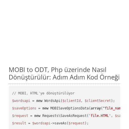
MOBI to ODT, Php üzerinde Nasıl
Dönüştürülür: Adım Adım Kod Örneği
// MOBI, HTML'ye dönüştürülüyor
$wordsapi
 = 
new
 WordsApi(
$clientId
, 
$clientSecret
$saveOptions
 = 
new
 MOBISaveOptionsData(
array
(
"file_name"
 
$request
 = 
new
 Requests\SaveAsRequest(
'file.HTML'
, 
$saveO
$result
 = 
$wordsapi
->saveAs(
$request
);
