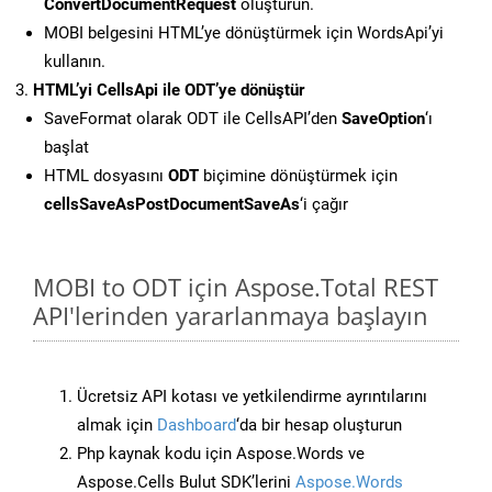
ConvertDocumentRequest
oluşturun.
MOBI belgesini HTML’ye dönüştürmek için WordsApi’yi
kullanın.
HTML’yi CellsApi ile ODT’ye dönüştür
SaveFormat olarak ODT ile CellsAPI’den
SaveOption
‘ı
başlat
HTML dosyasını
ODT
biçimine dönüştürmek için
cellsSaveAsPostDocumentSaveAs
‘i çağır
MOBI to ODT için Aspose.Total REST
API'lerinden yararlanmaya başlayın
Ücretsiz API kotası ve yetkilendirme ayrıntılarını
almak için
Dashboard
‘da bir hesap oluşturun
Php kaynak kodu için Aspose.Words ve
Aspose.Cells Bulut SDK’lerini
Aspose.Words