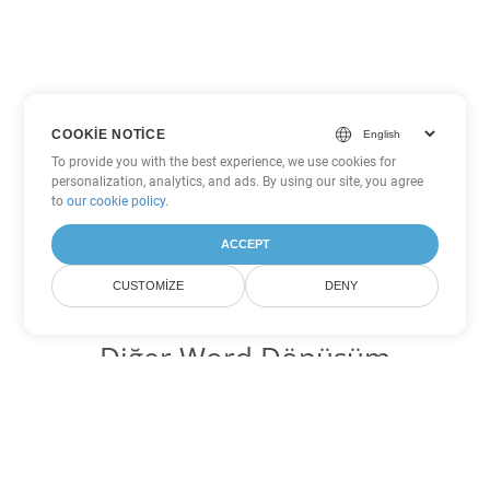
COOKIE NOTICE
To provide you with the best experience, we use cookies for
personalization, analytics, and ads. By using our site, you agree
to
our cookie policy
.
ACCEPT
CUSTOMIZE
DENY
Diğer Word Dönüşüm
Seçenekleri
MOBI'yi DOC'ye dönüştür
DOC:
Microsoft Word Binary Format