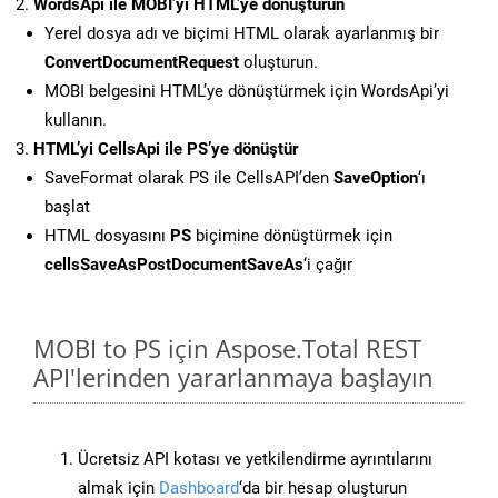
WordsApi ile MOBI’yi HTML’ye dönüştürün
Yerel dosya adı ve biçimi HTML olarak ayarlanmış bir
ConvertDocumentRequest
oluşturun.
MOBI belgesini HTML’ye dönüştürmek için WordsApi’yi
kullanın.
HTML’yi CellsApi ile PS’ye dönüştür
SaveFormat olarak PS ile CellsAPI’den
SaveOption
‘ı
başlat
HTML dosyasını
PS
biçimine dönüştürmek için
cellsSaveAsPostDocumentSaveAs
‘i çağır
MOBI to PS için Aspose.Total REST
API'lerinden yararlanmaya başlayın
Ücretsiz API kotası ve yetkilendirme ayrıntılarını
almak için
Dashboard
‘da bir hesap oluşturun