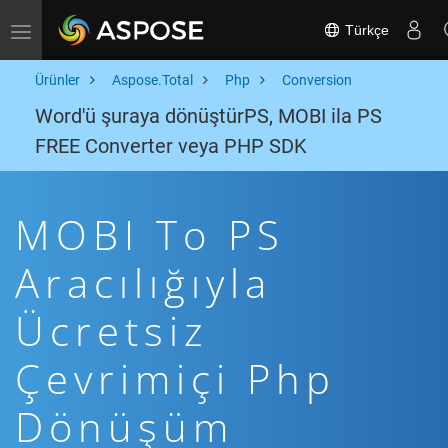
Türkçe
Toggle navigation
Ürünler
Aspose.Total
Php
Conversion
Word'ü şuraya dönüştürPS, MOBI ila PS
FREE Converter veya PHP SDK
MOBI To PS
Aracılığıyla
Ücretsiz
Çevrimiçi Php
Dönüşüm