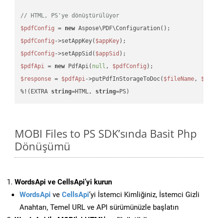
// HTML, PS'ye dönüştürülüyor
$pdfConfig
 = 
new
$pdfConfig
->setAppKey(
$appKey
$pdfConfig
->setAppSid(
$appSid
$pdfApi
 = 
new
 PdfApi(
null
, 
$pdfConfig
$response
 = 
$pdfApi
->putPdfInStorageToDoc(
$fileName
, 
$des
%!(EXTRA 
string
=HTML, 
string
=PS)
MOBI Files to PS SDK’sında Basit Php
Dönüşümü
WordsApi ve CellsApi’yi kurun
WordsApi
ve
CellsApi
‘yi İstemci Kimliğiniz, İstemci Gizli
Anahtarı, Temel URL ve API sürümünüzle başlatın