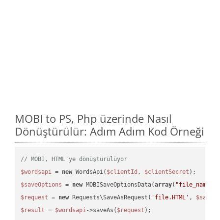
MOBI to PS, Php üzerinde Nasıl
Dönüştürülür: Adım Adım Kod Örneği
// MOBI, HTML'ye dönüştürülüyor
$wordsapi
 = 
new
 WordsApi(
$clientId
, 
$clientSecret
$saveOptions
 = 
new
 MOBISaveOptionsData(
array
(
"file_name"
 
$request
 = 
new
 Requests\SaveAsRequest(
'file.HTML'
, 
$saveO
$result
 = 
$wordsapi
->saveAs(
$request
);
