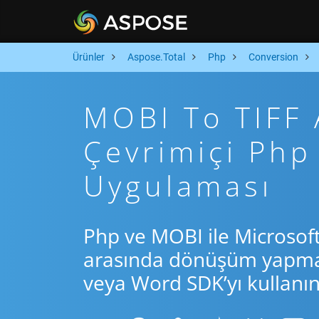
Ürünler
Aspose.Total
Php
Conversion
MOBI To TIFF A
Çevrimiçi Ph
Uygulaması
Php ve MOBI ile Microsof
arasında dönüşüm yapmak 
veya Word SDK’yı kullanın