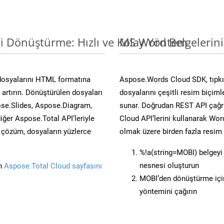
i Dönüştürme: Hızlı ve Kolay Yöntem
MS Word Belgelerin
dosyalarını HTML formatına
Aspose.Words Cloud SDK, tıpkı 
artırın. Dönüştürülen dosyaları
dosyalarını çeşitli resim biçim
se.Slides, Aspose.Diagram,
sunar. Doğrudan REST API çağrı
er Aspose.Total API’leriyle
Cloud API’lerini kullanarak Wor
ü çözüm, dosyaların yüzlerce
olmak üzere birden fazla resim 
%!a(string=MOBI) belgey
nesnesi oluşturun
in
Aspose.Total Cloud sayfasını
MOBI’den dönüştürme için
yöntemini çağırın