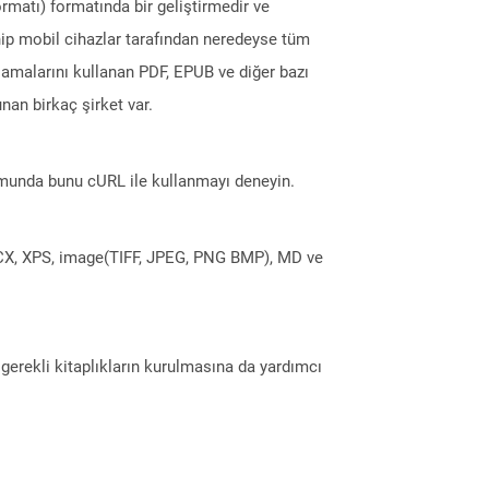
ormatı) formatında bir geliştirmedir ve
ahip mobil cihazlar tarafından neredeyse tüm
amalarını kullanan PDF, EPUB ve diğer bazı
nan birkaç şirket var.
munda bunu cURL ile kullanmayı deneyin.
DOCX, XPS, image(TIFF, JPEG, PNG BMP), MD ve
erekli kitaplıkların kurulmasına da yardımcı