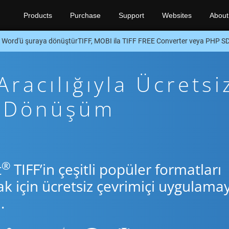
Products
Purchase
Support
Websites
About
Word'ü şuraya dönüştürTIFF, MOBI ila TIFF FREE Converter veya PHP S
racılığıyla Ücretsi
p Dönüşüm
®
t
TIFF’in çeşitli popüler formatları
için ücretsiz çevrimiçi uygulamay
.