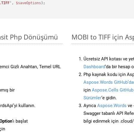
.TIFF'
, 
$saveOptions
Basit Php Dönüşümü
MOBI to TIFF için As
Ücretsiz API kotası ve yet
stemci Gizli Anahtarı, Temel URL
Dashboard
‘da bir hesap 
Php kaynak kodu için Asp
Aspose.Words GitHub’dan
nmış bir
için
Aspose.Cells GitHub
Sürümler
‘e gidin.
sApi’yi kullanın.
Ayrıca
Aspose.Words
ve 
Swagger tabanlı API Refe
Option
‘ı başlat
bilgi edinmek için .cloud
çin