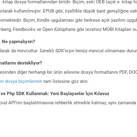
-kitap dosya formatlarından biridir. Biçim, eski OEB (açık e -kitap f
olarak kullanılmıştır. EPUB gibi, özellikle düşük bant genişliğine s
nmektedir. Biçim, Kindle uygulaması gibi herkese açık yazılım uygul
enberg, Feedbooks ve Open Kütüphane gibi ücretsiz MOBI kitapları su
m. Ne yapmalıyım?
larak da mevcuttur. Gerekli SDK’nızın henüz mevcut olmaması duru
atlarını destekliyor?
ilesinden diğer herhangi bir ürün ailesine dosya formatlarını PDF, 
n dosya biçimlerinin
tam listesine göz atın.
 ve Php SDK Kullanmak: Yeni Başlayanlar İçin Kılavuz
ud API’nin başlatılmasına rehberlik etmekle kalmaz, aynı zamanda g