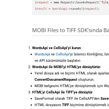
$request
 = 
new
 Requests\SaveAsRequest(
'file
$result
 = 
$wordsapi
->saveAs(
$request
MOBI Files to TIFF SDK’sında 
WordsApi ve CellsApi’yi kurun
WordsApi
ve
CellsApi
‘yi İstemci Kimliğiniz, İ
ve API sürümünüzle başlatın
WordsApi ile MOBI’yi HTML’ye dönüştürün
Yerel dosya adı ve biçimi HTML olarak ayarla
ConvertDocumentRequest
oluşturun.
MOBI belgesini HTML’ye dönüştürmek için Word
HTML’yi CellsApi ile TIFF’ye dönüştür
SaveFormat olarak TIFF ile CellsAPI’den
Save
HTML dosyasını
TIFF
biçimine dönüştürmek i