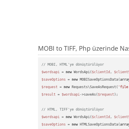
MOBI to TIFF, Php üzerinde Na
// MOBI, HTML'ye dönüştürülüyor
$wordsapi
 = 
new
 WordsApi(
$clientId
, 
$client
$saveOptions
 = 
new
 MOBISaveOptionsData(
arra
$request
 = 
new
 Requests\SaveAsRequest(
'file
$result
 = 
$wordsapi
->saveAs(
$request
);

// HTML, TIFF'ye dönüştürülüyor
$wordsapi
 = 
new
 WordsApi(
$clientId
, 
$client
$saveOptions
 = 
new
 HTMLSaveOptionsData(
arra