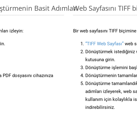
ştürmenin Basit Adımları
Web Sayfasını TIFF 
arı izleyin:
Bir web sayfasını TIFF biçimine
in.
“TIFF Web Sayfası”
web si
Dönüştürmek istediğiniz w
kutusuna girin.
Dönüştürme işlemini başl
 PDF dosyasını cihazınıza
Dönüştürmenin tamamlan
Dönüştürme tamamlandıkta
adımları izleyerek, web sa
kullanım için kolaylıkla i
indirebilirsiniz.