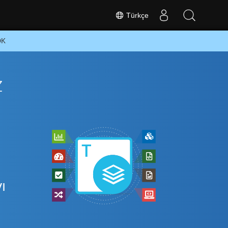
Türkçe
DK
z
ı