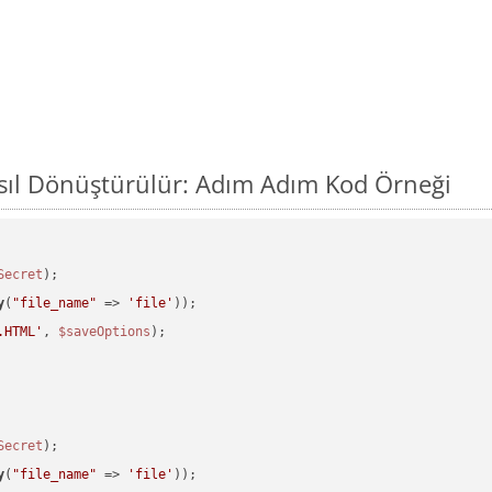
sıl Dönüştürülür: Adım Adım Kod Örneği
Secret
y
(
"file_name"
 => 
'file'
.HTML'
, 
$saveOptions
Secret
y
(
"file_name"
 => 
'file'