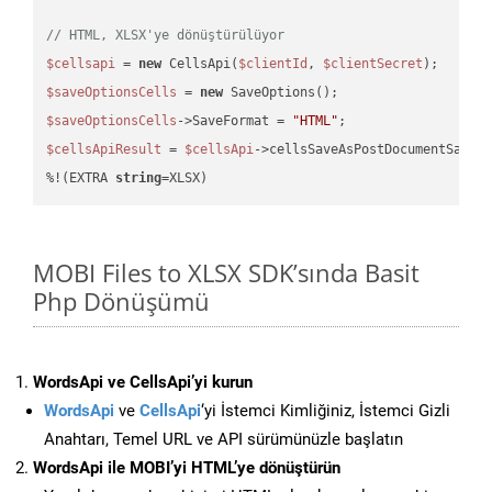
// HTML, XLSX'ye dönüştürülüyor
$cellsapi
 = 
new
 CellsApi(
$clientId
, 
$clientSecret
$saveOptionsCells
 = 
new
$saveOptionsCells
->SaveFormat = 
"HTML"
$cellsApiResult
 = 
$cellsApi
->cellsSaveAsPostDocumentSaveA
%!(EXTRA 
string
=XLSX)
MOBI Files to XLSX SDK’sında Basit
Php Dönüşümü
WordsApi ve CellsApi’yi kurun
WordsApi
ve
CellsApi
‘yi İstemci Kimliğiniz, İstemci Gizli
Anahtarı, Temel URL ve API sürümünüzle başlatın
WordsApi ile MOBI’yi HTML’ye dönüştürün