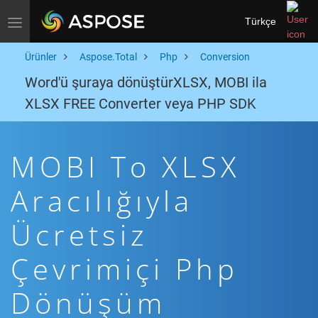
Türkçe
Toggle navigation
Ürünler
Aspose.Total
Php
Conversion
Word'ü şuraya dönüştürXLSX, MOBI ila
XLSX FREE Converter veya PHP SDK
MOBI To XLSX
Aracılığıyla
Ücretsiz
Çevrimiçi Php
Dönüşüm