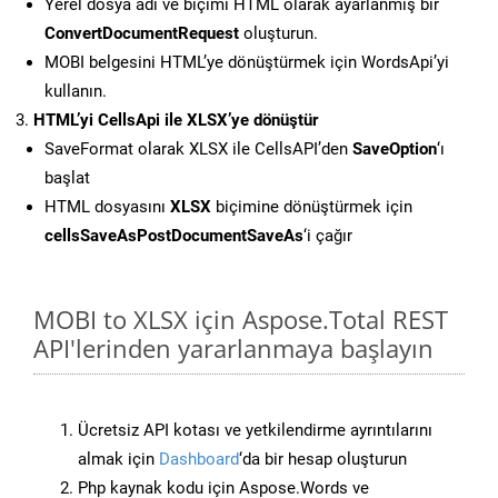
Yerel dosya adı ve biçimi HTML olarak ayarlanmış bir
ConvertDocumentRequest
oluşturun.
MOBI belgesini HTML’ye dönüştürmek için WordsApi’yi
kullanın.
HTML’yi CellsApi ile XLSX’ye dönüştür
SaveFormat olarak XLSX ile CellsAPI’den
SaveOption
‘ı
başlat
HTML dosyasını
XLSX
biçimine dönüştürmek için
cellsSaveAsPostDocumentSaveAs
‘i çağır
MOBI to XLSX için Aspose.Total REST
API'lerinden yararlanmaya başlayın
Ücretsiz API kotası ve yetkilendirme ayrıntılarını
almak için
Dashboard
‘da bir hesap oluşturun
Php kaynak kodu için Aspose.Words ve