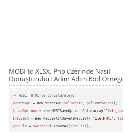
MOBI to XLSX, Php üzerinde Nasıl
Dönüştürülür: Adım Adım Kod Örneği
// MOBI, HTML'ye dönüştürülüyor
$wordsapi
 = 
new
 WordsApi(
$clientId
, 
$clientSecret
$saveOptions
 = 
new
 MOBISaveOptionsData(
array
(
"file_name"
 
$request
 = 
new
 Requests\SaveAsRequest(
'file.HTML'
, 
$saveO
$result
 = 
$wordsapi
->saveAs(
$request
);
